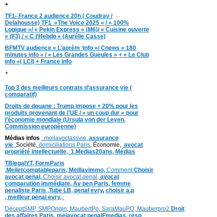
+
TF1- France 2 audience 20h ( Coudray /
Delahousse) TF1 «The Voice 2025 » / « 100%
Logique »/ « Pekin Express » (M6)/ « Cuisine ouverte
» (F3) / « C l’Hebdo » (Aurélie Casse)
BFMTV audience « L’aprèm ‘info »/ Cnews « 180
minutes info » / « Les Grandes Gueules » + « Le Club
info »( LCI) + France info
+
Top 3 des meilleurs contrats d’assurance vie (
comparatif)
Droits de douane : Trump impose + 20% pour les
produits provenant de l’UE / « un coup dur » pour
l’économie mondiale (Ursula von der Leyen,
Commission européenne)
Médias infos
: meilavoctassvie,
assurance
vie
,
Société,
domiciliations Paris
, Économie,
avocat
propriété intellectuelle,
1,
Medias20ans,
Médias
TBlegalYT,
FormParis
,
Meiletcomptableparis
,
Meillavimmo,
Comment
Choisir
avocat penal,
Choisir avocat penal,
avocat
comparution immédiate,
Av pen Paris,
femme
penaliste Paris
,Tube LB,
penal evry
,
choisir a.p
,
meilleur penal evry,
DéceptSMP,
SMP
Origin,
MaubertPo,
SaraMauPO,
Mauberpro2
Droit
des affaires Paris,
meiavocat penalFmedias,
resp