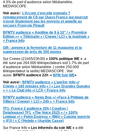
4.3% de part d’audience selon Médiamétrie.
MEDIASCOPE
Voir aussi :
L’Arcom s’est-elle trompée ?
remplacement de C8 par Ouest-France qui pourrait
n’avoir finalement pas les moyens et appelle au
secours François Pinault
BFMTV audience « Apolline de 9 à 10″ / » Première
Edition »+ « Télématin » / Cnews / LCI « la matinale »
+ France Info
Gifi : annonce la fermeture de 11 magasins et la
suppression de près de 300 postes
Sur Cnews (21h05/23h30)
« 100% politique WE »
a
été suivi par 264.000 téléspectateurs soit 1.7% de part
d’audience selon Médiamétrie. ( contre 250.000
téléspectateur la veille) MEDIASCOPE . Voir
aussi
BFMTV audience 22h «
BFM Soir WE
«
Voir aussi :
BFMTV audience « L’aprèm ‘info »/
Cnews « 180 minutes info » / « Les Grandes Gueules
» + « Le Club info »( LCI) + France info
BFMTV audience « News Box »/ «Face à Philippe de
Villiers ( Cnews) + LCI « 24h » + France Info
TF1- France 2 audience 20h ( Coudray /
Delahousse) TF1 «The Voice 2025 » / « 100%
Logique »/ « Pekin Express » (M6)/ « Cuisine ouverte
» (F3) / « C l’Hebdo » (Aurélie Casse)
Sur France Info
« Les Informés du soir WE »
a été