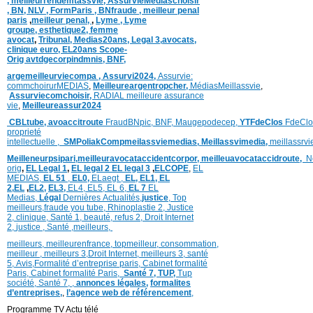
,
meilleurrendemtassvie,
AssurvieMediaschoisir
,
BN,
NLV ,
FormParis ,
BNfraude ,
meilleur penal
paris
,
meilleur penal,
,
Lyme ,
Lyme
groupe,
esthetique2,
femme
avocat
,
Tribunal,
Medias20ans,
Legal 3
,
avocats,
clinique
euro,
EL20ans Scope-
Orig
avtdgecorpindmnis,
BNF,
argemeilleurviecompa ,
Assurvi2024,
Assurvie:
commchoirurMEDIAS
,
Meilleureargentropcher,
Médias
Meillassvie
,
Assurviecomchoisir,
RADIAL meilleure assurance
vie
,
Meilleureassur2024
CBLtube,
avoaccitroute
FraudBNpic,
BNF,
Maugepodecep,
YTFdeClos
FdeClo
proprieté
intellectuelle
,
SMPoliak
Compmeilassviemedias,
Meillassvimedia,
meillassrv
Meilleneurpsipari,
meilleuravocataccidentcorpor,
meilleuavocataccidroute,
N
orig
,
EL Legal 1
,
EL legal 2
EL legal 3
,
ELCOPE
,
EL
MEDIAS,
EL 51
,
EL0,
ELaegt ,
EL,
EL1,
EL
2,
EL
,
EL2,
EL3,
EL4,
EL5,
EL 6,
EL 7
EL
Medias,
Légal
Dernières
Actualités,
justice
,
Top
meilleurs
,
fraude you tube
,
Rhinoplastie 2
,
Justice
2
,
clinique
,
Santé 1
, beauté,
refus 2
,
Droit Internet
2
,
justice
, Santé ,
meilleurs
,
meilleurs
,
meilleurenfrance,
topmeilleur,
consommation
,
meilleur ,
meilleurs 3,
Droit Internet
,
meilleurs 3,
santé
5,
Avis
,
Formalité d’entreprise paris,
Cabinet formalité
Paris,
Cabinet formalité Paris,
Santé 7, TUP,
Tup
société,
Santé 7
,
,
annonces légales,
formalites
d’entreprises,
,
l’agence web de référencement
,
Programme TV Actu télé