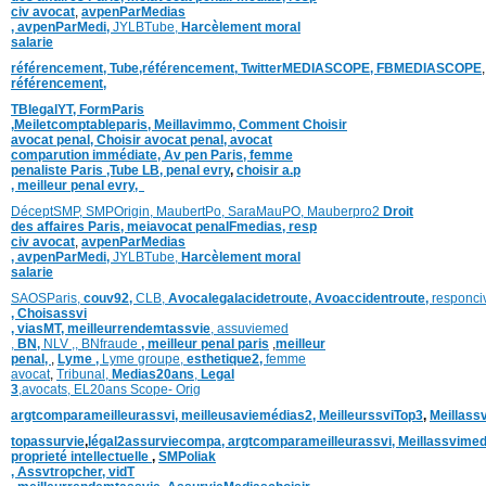
civ avocat
,
avpenParMedias
,
avpenParMedi,
JYLBTube,
Harcèlement moral
salarie
référencement,
Tube,référencement,
TwitterMEDIASCOPE,
FBMEDIASCOPE
référencement,
TBlegalYT,
FormParis
,
Meiletcomptableparis
,
Meillavimmo,
Comment
Choisir
avocat penal,
Choisir avocat penal,
avocat
comparution immédiate,
Av pen Paris,
femme
penaliste Paris
,Tube LB,
penal evry
,
choisir a.p
,
meilleur penal evry,
DéceptSMP,
SMP
Origin,
MaubertPo,
SaraMauPO,
Mauberpro2
Droit
des affaires Paris,
meiavocat penalFmedias,
resp
civ avocat
,
avpenParMedias
,
avpenParMedi,
JYLBTube,
Harcèlement moral
salarie
SAOSParis,
couv92,
CLB,
Avocalegalacidetroute,
Avoaccidentroute,
responci
,
Choisassvi
,
viasMT,
meilleurrendemtassvie
,
assuviemed
,
BN,
NLV ,
,
BNfraude
,
meilleur penal paris
,
meilleur
penal,
,
Lyme ,
Lyme groupe,
esthetique2,
femme
avocat
,
Tribunal,
Medias20ans
,
Legal
3
,
avocats,
EL20ans Scope- Orig
argtcomparameilleurassvi,
meilleusaviemédias
2,
MeilleurssviTop3
,
Meillass
topassurvie
,
légal2assurviecompa,
argtcomparameilleurassvi,
Meillassvimed
proprieté intellectuelle
,
SMPoliak
,
Assvtropcher,
vidT