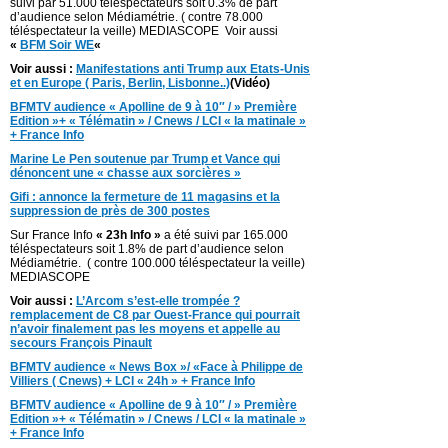
suivi par 51.000 téléspectateurs soit 0.3% de part
d’audience selon Médiamétrie. ( contre 78.000
téléspectateur la veille) MEDIASCOPE Voir aussi
«
BFM Soir WE
«
Voir aussi :
Manifestations anti Trump aux Etats-Unis
et en Europe ( Paris, Berlin, Lisbonne..)
(Vidéo)
BFMTV audience « Apolline de 9 à 10″ / » Première
Edition »+ « Télématin » / Cnews / LCI « la matinale »
+ France Info
Marine Le Pen soutenue par Trump et Vance qui
dénoncent une « chasse aux sorcières »
Gifi : annonce la fermeture de 11 magasins et la
suppression de près de 300 postes
Sur France Info
« 23h Info »
a été suivi par 165.000
téléspectateurs soit 1.8% de part d’audience selon
Médiamétrie. ( contre 100.000 téléspectateur la veille)
MEDIASCOPE
Voir aussi :
L’Arcom s’est-elle trompée ?
remplacement de C8 par Ouest-France qui pourrait
n’avoir finalement pas les moyens et appelle au
secours François Pinault
BFMTV audience « News Box »/ «Face à Philippe de
Villiers ( Cnews) + LCI « 24h » + France Info
BFMTV audience « Apolline de 9 à 10″ / » Première
Edition »+ « Télématin » / Cnews / LCI « la matinale »
+ France Info