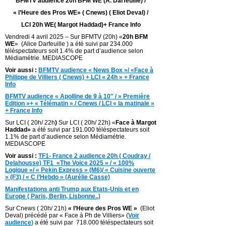
BFMTV audience 20h BFM WE (A. Darfeuille) /
« l’Heure des Pros WE» ( Cnews) ( Eliot Deval) /
LCI 20h WE( Margot Haddad)+ France Info
Vendredi 4 avril 2025 – Sur BFMTV (20h) «
20h BFM
WE
» (Alice Darfeuille ) a été suivi par 234.000
téléspectateurs soit 1.4% de part d’audience selon
Médiamétrie. MEDIASCOPE
Voir aussi :
BFMTV audience « News Box »/ «Face à
Philippe de Villiers ( Cnews) + LCI « 24h » + France
Info
BFMTV audience « Apolline de 9 à 10″ / » Première
Edition »+ « Télématin » / Cnews / LCI « la matinale »
+ France Info
Sur LCI ( 20h/ 22h
)
Sur LCI ( 20h/ 22h) «
Face à Margot
Haddad»
a été suivi par 191.000 téléspectateurs soit
1.1% de part d’audience selon Médiamétrie.
MEDIASCOPE
Voir aussi :
TF1- France 2 audience 20h ( Coudray /
Delahousse) TF1 «The Voice 2025 » / « 100%
Logique »/ « Pekin Express » (M6)/ « Cuisine ouverte
» (F3) / « C l’Hebdo » (Aurélie Casse)
Manifestations anti Trump aux Etats-Unis et en
Europe ( Paris, Berlin, Lisbonne..)
Sur Cnews ( 20h/ 21h)
« l’Heure des Pros WE »
(Eliot
Deval) précédé par « Face à Ph de Villiers» (
Voir
audience
)
a été suivi par 718.000 téléspectateurs soit