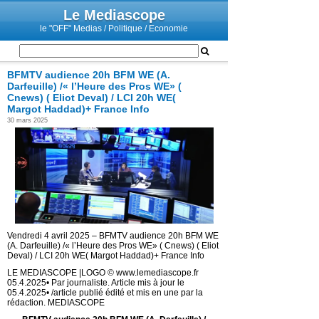
Le Mediascope
le "OFF" Medias / Politique / Economie
BFMTV audience 20h BFM WE (A.
Darfeuille) /« l’Heure des Pros WE» (
Cnews) ( Eliot Deval) / LCI 20h WE(
Margot Haddad)+ France Info
30 mars 2025
Vendredi 4 avril 2025 – BFMTV audience 20h BFM WE
(A. Darfeuille) /« l’Heure des Pros WE» ( Cnews) ( Eliot
Deval) / LCI 20h WE( Margot Haddad)+ France Info
LE MEDIASCOPE |LOGO © www.lemediascope.fr
05.4.2025• Par journaliste. Article mis à jour le
05.4.2025• /article publié édité et mis en une par la
rédaction. MEDIASCOPE