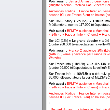
Voir aussi :
Bernard Arnault : cérémonie 
(Brigitte Macron, Rachida Dati, Vincent Boll
Audiences Radios : France Inter en baiss
hausse ICI ( ex France Bleu) en baisse (
Sur RMC Story (12h/15h)
« Estelle mi
Médiamétrie. (contre 117.000 téléspectat
Voir aussi :
BFMTV audience « Marschall T
« 24h » / « Face à l’Info » Cnews) + Franc
Sur LCI (17h)
« Le grand dossier »
a été 
(contre 268.000 téléspectateurs la veill
Voir aussi :
France 2 audience 20h (Lé
(Arthur) ( 2ème ) devancé par France 3/ »L
Warzée)
Sur France info (11h/13h)
» Le 11h/13h
ét
(contre 99.000 téléspectateurs la veille
Sur France Info « 1
6h/18h
» a été suivi 
86.000 téléspectateurs la veille) MEDIA
Voir aussi :
BFMTV audience « Marschall T
« 24h » / « Face à l’Info » Cnews) + Franc
Audiences Radios : France Inter en baiss
hausse ICI ( ex France Bleu) en baisse (
+
Bernard Arnault : cérémonie d’intronisa