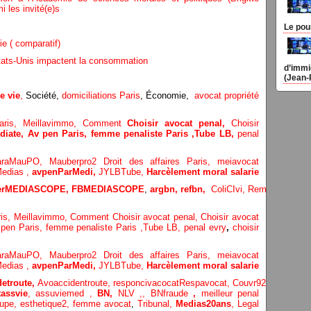
 les invité(e)s
Le pou
ie ( comparatif)
Etats-Unis impactent la consommation
d’immi
(Jean-
e vie
,
Société,
domiciliations Paris
, Économie,
avocat propriété
aris
,
Meillavimmo,
Comment
Choisir avocat penal,
Choisir
diate,
Av pen Paris,
femme penaliste Paris
,Tube LB,
penal
araMauPO,
Mauberpro2
Droit des affaires Paris,
meiavocat
edias ,
avpenParMedi,
JYLBTube,
Harcèlement moral salarie
terMEDIASCOPE,
FBMEDIASCOPE
,
argbn,
refbn,
ColiCIvi,
Remypics
,
Med
is
,
Meillavimmo,
Comment
Choisir avocat penal,
Choisir avocat
pen Paris,
femme penaliste Paris
,Tube LB,
penal evry
,
choisir
araMauPO,
Mauberpro2
Droit des affaires Paris,
meiavocat
edias ,
avpenParMedi,
JYLBTube,
Harcèlement moral salarie
etroute,
Avoaccidentroute,
responcivacocat
Respavocat,
Couvr92,
Meilleur
assvie
,
assuviemed ,
BN,
NLV ,
,
BNfraude
,
meilleur penal
oupe,
esthetique2,
femme avocat
,
Tribunal,
Medias20ans
,
Legal