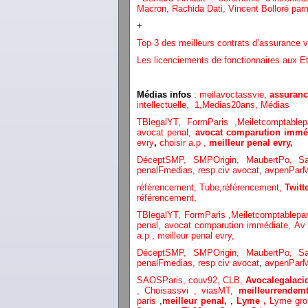
Macron, Rachida Dati, Vincent Bolloré parmi
+
Top 3 des meilleurs contrats d’assurance v
Les licenciements de fonctionnaires aux 
Médias infos
: meilavoctassvie,
assuranc
intellectuelle,
1,
Medias20ans,
Médias
TBlegalYT,
FormParis ,
Meiletcomptablep
avocat penal,
avocat comparution immé
evry
,
choisir a.p ,
meilleur penal evry,
DéceptSMP,
SMP
Origin,
MaubertPo,
S
penalFmedias,
resp civ avocat
,
avpenParM
référencement,
Tube,référencement,
Twit
référencement,
TBlegalYT,
FormParis ,
Meiletcomptablepar
penal,
avocat comparution immédiate,
Av 
a.p ,
meilleur penal evry,
DéceptSMP,
SMP
Origin,
MaubertPo,
S
penalFmedias,
resp civ avocat
,
avpenParM
SAOSParis,
couv92,
CLB,
Avocalegalacid
,
Choisassvi ,
viasMT,
meilleurrendemt
paris
,
meilleur penal,
,
Lyme ,
Lyme gr