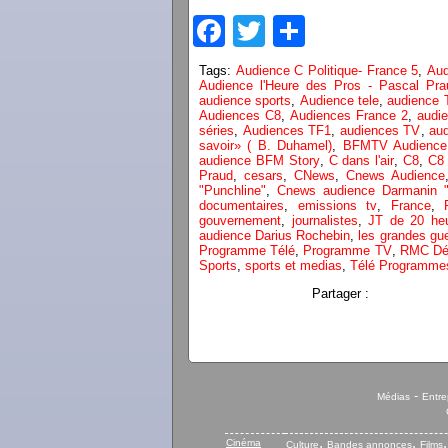
Facebook
Twitter
Partager
Tags:
Audience C Politique- France 5
,
Aud
Audience l'Heure des Pros - Pascal Pra
audience sports
,
Audience tele
,
audience
Audiences C8
,
Audiences France 2
,
audi
séries
,
Audiences TF1
,
audiences TV
,
aud
savoir» ( B. Duhamel)
,
BFMTV Audience
audience BFM Story
,
C dans l'air
,
C8
,
C8 
Praud
,
cesars
,
CNews
,
Cnews Audience
"Punchline"
,
Cnews audience Darmanin "
documentaires
,
emissions tv
,
France
,
gouvernement
,
journalistes
,
JT de 20 he
audience Darius Rochebin
,
les grandes gu
Programme Télé
,
Programme TV
,
RMC Dé
Sports
,
sports et medias
,
Télé Programme
Partager :
-
Médias
Entre
,
,
Cinéma
Culture
Bandes annonces
Films