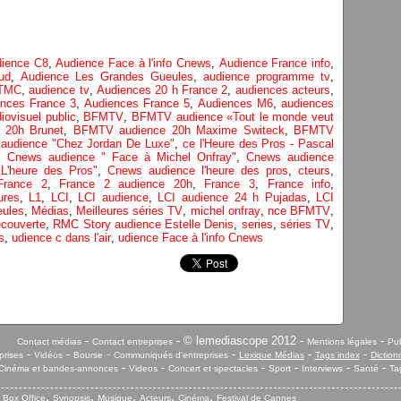
ience C8
,
Audience Face à l'info Cnews
,
Audience France info
,
ud
,
Audience Les Grandes Gueules
,
audience programme tv
,
 TMC
,
audience tv
,
Audiences 20 h France 2
,
audiences acteurs
,
ences France 3
,
Audiences France 5
,
Audiences M6
,
audiences
iovisuel public
,
BFMTV
,
BFMTV audience «Tout le monde veut
 20h Brunet
,
BFMTV audience 20h Maxime Switeck
,
BFMTV
audience "Chez Jordan De Luxe"
,
ce l'Heure des Pros - Pascal
,
Cnews audience " Face à Michel Onfray"
,
Cnews audience
L'heure des Pros"
,
Cnews audience l'heure des pros
,
cteurs
,
France 2
,
France 2 audience 20h
,
France 3
,
France info
,
ures
,
L1
,
LCI
,
LCI audience
,
LCI audience 24 h Pujadas
,
LCI
eules
,
Médias
,
Meilleures séries TV
,
michel onfray
,
nce BFMTV
,
couverte
,
RMC Story audience Estelle Denis
,
series
,
séries TV
,
s
,
udience c dans l'air
,
udience Face à l'info Cnews
-
- © lemediascope 2012 -
-
Contact médias
Contact entreprises
Mentions légales
Pub
-
-
-
-
-
-
prises
Vidéos
Bourse
Communiqués d'entreprises
Lexique Médias
Tags index
Diction
-
-
-
-
-
-
Cinéma et bandes-annonces
Videos
Concert et spectacles
Sport
Interviews
Santé
Ta
,
,
,
,
,
,
Box Office
Synopsis
Musique
Acteurs
Cinéma
Festival de Cannes