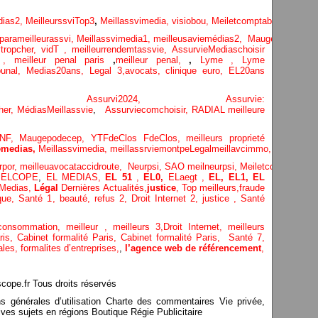
dias
2,
MeilleurssviTop3
,
Meillassvimedia,
visiobou
,
Meiletcomptableparis
,
Ass
parameilleurassvi,
Meillassvimedia1,
meilleusaviemédias
2,
Maugepodecep,
tropcher,
vidT ,
meilleurrendemtassvie,
AssurvieMediaschoisir
e ,
meilleur penal paris
,
meilleur penal,
,
Lyme ,
Lyme
bunal,
Medias20ans,
Legal 3
,
avocats, clinique
euro,
EL20ans
ecompa ,
Assurvi2024,
Assurvie:
her,
Médias
Meillassvie
,
Assurviecomchoisir,
RADIAL meilleure
NF,
Maugepodecep,
YTFdeClos
FdeClos,
meilleurs proprieté
medias,
Meillassvimedia,
meillassrviemontpe
Legalmeillavcimmo,
Bnytube,
rpor,
meilleuavocataccidroute,
Neurpsi,
SAO
meilneurpsi,
Meiletcomptablepa
,
ELCOPE
,
EL MEDIAS,
EL 51
,
EL0,
ELaegt ,
EL,
EL1,
EL
Medias,
Légal
Dernières
Actualités,
justice
,
Top meilleurs
,
fraude
que
,
Santé 1
, beauté,
refus 2
,
Droit Internet 2
,
justice
, Santé
consommation
, meilleur ,
meilleurs 3,
Droit Internet
,
meilleurs
aris,
Cabinet formalité Paris,
Cabinet formalité Paris,
Santé 7,
ales,
formalites d’entreprises,
,
l’agence web de référencement
,
pe.fr Tous droits réservés
ns générales d’utilisation Charte des commentaires Vie privée,
ves sujets en régions Boutique Régie Publicitaire