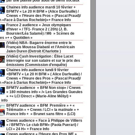
par une plainte pour abus de biens sociaux
Chaines info audience mardi 10 février +
BFMTV « Le 20 H BFM » (Alice Darfeuille) /
Cnews « l’Heure des Pros » (Pascal Praud)/
h «Face à Darius Rochebin)»+ France Info
France 2 audience « Jeux olympiques
d’hiver » / TF1- France 2 ( 20h) (J. B.
Boursier/Léa Salamé) / M6 » Scènes de
s »+ « Quotidien »
(Vidéo) NBA- Bagarre énorme entre le
Français Moussa Diabaté et l’Américain
Jalen Duren (Detroit /Charlotte )
(Vidéo) Cash Investigation : Élise Lucet
interrogée sur son salaire et sur le prix des
émissions (Commission d’enquête)
Chaines info audience lundi 9 février
+BFMTV « Le 20 H BFM » ( Alice Darfeuille) /
Cnews « l’Heure des Pros » (Pascal Praud)/
h «Face à Darius Rochebin)»+ France Info
BFMTV audience « BFM Non stop» / Cnews
« 180 minutes info » /« Les Grandes Gueules
» +« LCI Direct » (Marie-Aline Méliyi) +
 info
BFMTV audience « BFM Première » + «
Télématin » + Cnews / LCI « la matinale » +
France Info + » Brunet sans filtre » (LCI)
Cnews audience « Face à Philippe de Villiers
» / BFMTV« Le club BFM» (Paola Puerari) /
LCI « 24 H» + France Info
Cnews audience « l’Heure des Pros WE »