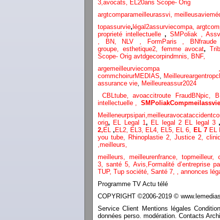
3
,
avocats,
EL20ans Scope- Orig
argtcomparameilleurassvi,
meilleusaviemé
topassurvie
,
légal2assurviecompa,
argtcom
proprieté intellectuelle
,
SMPoliak ,
Assv
,
BN,
NLV ,
FormParis ,
BNfraud
groupe,
esthetique2,
femme avocat
,
Tri
Scope- Orig
avtdgecorpindmnis,
BNF,
argemeilleurvi
commchoirurMEDIAS
,
Meilleureargentropc
assurance vie
,
Meilleureassur2024
CBLtube,
avoaccitroute
FraudBNpic,
B
intellectuelle
,
SMPoliak
Compmeilassvie
Meilleneurpsipari,
meilleuravocataccidentco
orig
,
EL Legal 1
,
EL legal 2
EL legal 3
2,
EL
,
EL2,
EL3,
EL4,
EL5,
EL 6,
EL 7
EL 
you tube
,
Rhinoplastie 2
,
Justice 2
,
clini
,
meilleurs
,
meilleurs
,
meilleurenfrance,
topmeilleur,
3,
santé 5,
Avis
,
Formalité d’entreprise p
TUP,
Tup société,
Santé 7
,
,
annonces lég
Programme TV Actu télé
COPYRIGHT ©2006-2019 © www.lemediasco
Service Client Mentions légales Conditio
données perso. modération. Contacts Archi