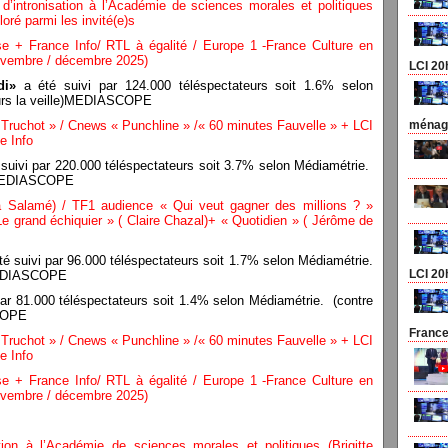
d’intronisation à l’Académie de sciences morales et politiques
oré parmi les invité(e)s
e + France Info/ RTL à égalité / Europe 1 -France Culture en
novembre / décembre 2025)
LCI 20
di»
a été suivi par 124.000 téléspectateurs soit 1.6% selon
eurs la veille)MEDIASCOPE
ruchot » / Cnews « Punchline » /« 60 minutes Fauvelle » + LCI
ménage
e Info
suivi par 220.000 téléspectateurs soit 3.7% selon Médiamétrie.
e)MEDIASCOPE
a Salamé) /
TF1 audience « Qui veut gagner des millions ? »
e grand échiquier » ( Claire Chazal)+ « Quotidien » ( Jérôme de
é suivi par 96.000 téléspectateurs soit 1.7% selon Médiamétrie.
LCI 20
)MEDIASCOPE
par 81.000 téléspectateurs soit 1.4% selon Médiamétrie. (contre
SCOPE
France
ruchot » / Cnews « Punchline » /« 60 minutes Fauvelle » + LCI
e Info
e + France Info/ RTL à égalité / Europe 1 -France Culture en
novembre / décembre 2025)
tion à l’Académie de sciences morales et politiques (Brigitte