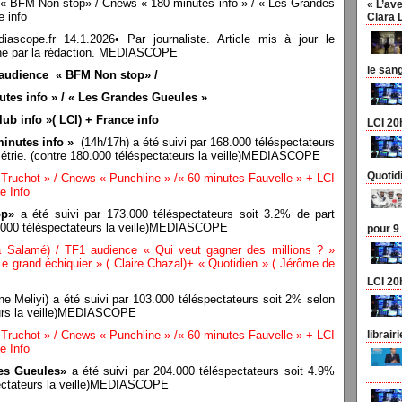
« BFM Non stop» / Cnews « 180 minutes info » / « Les Grandes
« L’ave
e info
Clara 
pe.fr 14.1.2026• Par journaliste. Article mis à jour le
n une par la rédaction. MEDIASCOPE
le san
udience « BFM Non stop» /
tes info » / « Les Grandes Gueules »
lub info »( LCI) + France info
LCI 20
minutes info »
(14h/17h) a été suivi par 168.000 téléspectateurs
étrie. (contre 180.000 téléspectateurs la veille)MEDIASCOPE
Quotid
ruchot » / Cnews « Punchline » /« 60 minutes Fauvelle » + LCI
e Info
op»
a été suivi par 173.000 téléspectateurs soit 3.2% de part
1.000 téléspectateurs la veille)MEDIASCOPE
pour 9
a Salamé) /
TF1 audience « Qui veut gagner des millions ? »
e grand échiquier » ( Claire Chazal)+ « Quotidien » ( Jérôme de
LCI 20
ne Meliyi) a été suivi par 103.000 téléspectateurs soit 2% selon
eurs la veille)MEDIASCOPE
ruchot » / Cnews « Punchline » /« 60 minutes Fauvelle » + LCI
librair
e Info
es Gueules»
a été suivi par 204.000 téléspectateurs soit 4.9%
pectateurs la veille)MEDIASCOPE