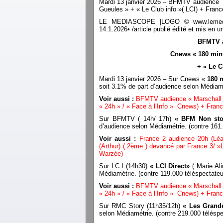
Mardi 13 janvier 2026 – BFMTV audience 
Gueules » + « Le Club info »( LCI) + Franc
LE MEDIASCOPE |LOGO © www.lemediasco
14.1.2026• /article publié édité et mis e
BFMTV a
Cnews « 180 minu
+ « Le C
Mardi 13 janvier 2026 – Sur Cnews «
180 
soit 3.1% de part d’audience selon Médiam
Voir aussi :
BFMTV audience « Marschall T
« 24h » / « Face à l’Info » Cnews) + Franc
Sur BFMTV ( 14h/ 17h)
« BFM Non st
d’audience selon Médiamétrie. (contre 16
Voir aussi :
France 2 audience 20h (Lé
(Arthur) ( 2ème ) devancé par France 3/ »L
Warzée)
Sur LC I (14h30)
« LCI Direct»
( Marie Ali
Médiamétrie. (contre 119.000 téléspectat
Voir aussi :
BFMTV audience « Marschall T
« 24h » / « Face à l’Info » Cnews) + Franc
Sur RMC Story (11h35/12h)
« Les Grand
selon Médiamétrie. (contre 219.000 télés