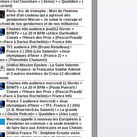
nture c’est l’aventure » ( 4ème) + « Quotidien » (
Luciani)
Paris- Arc de triomphe : Mort de l’homme
armé d’un couteau qui a agressé des
gendarmes/ Macon « Je salue le courage et
g-froid de nos gendarmes et de nos militaires)
Chaines info audience jeudi12 février +
BFMTV « Le 20 H BFM »(Alice Darfeuille)/
Cnews « l’Heure des Pros » (Pascal Praud)/
h «Face à Darius Rochebin)»+ France Info
TF1 audience 20h (Bruno Retailleau) /
France 2 ( 20h) (Léa Salamé)+ »Jeux
olympiques d’hiver » (France 2) + «
ien » (Thimothée Chalamet)
(Vidéo) Mission Epsilon : La Saint Valentin
dans l’espace- la Française Sophie Adenot
et 3 autres membres du Crew-12 décollent
 mois
Chaines info audience mercredi 11 février +
BFMTV « Le 20 H BFM » (Paola Puerari) /
Cnews « l’Heure des Pros » (Pascal Praud)/
h «Face à Darius Rochebin)»+ France Info
France 3 audience mercredi « Jeux
olympiques d’hiver » / TF1- France 2 ( 20h)
(J. B. Boursier/Léa Salamé) / » La grande
ie » ( Gisèle Pelicot)+ « Quotidien » (Alex Lutz)
Macron appelle à nouveau les Européens à
s’endetter en commun « la seule manière »
de faire face aux Américains et aux Chinois
(Vidéo) France TV : Delphine Ernotte visée