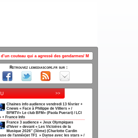
 des gendarmes/ Macon "Je salue le courage et le sang-froid de nos gen
Retrouvez lemediascope.fr sur :
tu
>>
Chaines info audience vendredi 13 février +
Cnews « Face à Philippe de Villiers » /
BFMTV« Le club BFM» (Paola Puerari) / LCI
» + France Info
France 3 audience « Jeux Olympiques
d’hiver » devant « Les Victoires de la
Musique 2026″ (3ème) (Charlotte Cardin
use de l’année)et TF1 » Danse avec les stars » /