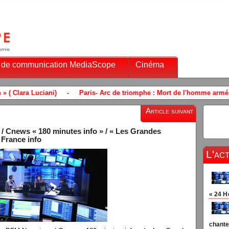
 de communication MediaScope
Cinéma
aris- Arc de triomphe : Mort de l'homme armé d’un couteau qui a agressé
Article suivant
Cnews « 180 minutes info » / « Les Grandes
 France info
L'ac
« 24 H
chante