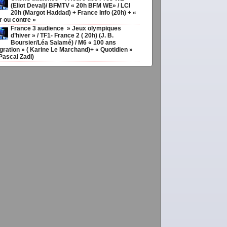
(Eliot Deval)/ BFMTV « 20h BFM WE» / LCI
20h (Margot Haddad) + France Info (20h) + «
r ou contre »
France 3 audience » Jeux olympiques
d’hiver » / TF1- France 2 ( 20h) (J. B.
Boursier/Léa Salamé) / M6 « 100 ans
gration » ( Karine Le Marchand)+ « Quotidien »
Pascal Zadi)
ias20ans,
,
Médias
couv92