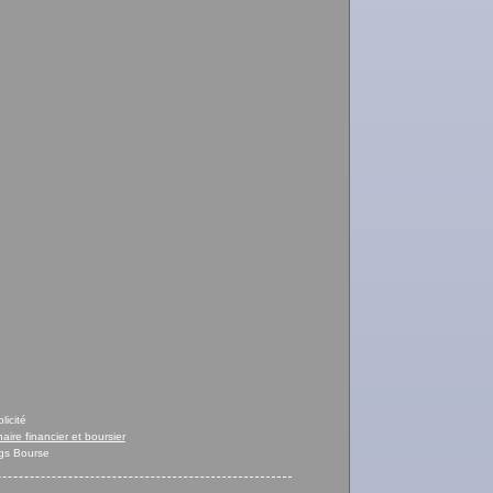
licité
naire financier et boursier
gs Bourse