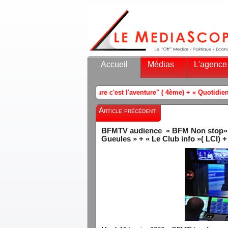
Accueil
Médias
L'agence
nture c'est l'aventure" ( 4ème) + « Quotidien » ( Clara Luciani)
-
P
Article précédent
BFMTV audience « BFM Non stop» / 
Gueules » + « Le Club info »( LCI) +