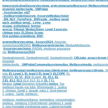
argtcomparameilleurassvi,
meilleusaviemédias
2,
MeilleurssviTop3
,
Meillass
topassurvie
,
légal2assurviecompa,
argtcomparameilleurassvi,
Meillassvimed
proprieté intellectuelle
,
SMPoliak
,
Assvtropcher,
vidT
,
meilleurrendemtassvie,
AssurvieMediaschoisir
,
BN,
NLV ,
FormParis ,
BNfraude ,
meilleur penal
paris
,
meilleur penal,
,
Lyme ,
Lyme
groupe,
esthetique2,
femme
avocat
,
Tribunal,
Medias20ans,
Legal 3
,
avocats,
clinique
euro,
EL20ans Scope-
Orig
avtdgecorpindmnis,
BNF,
argemeilleurviecompa ,
Assurvi2024,
Assurvie:
commchoirurMEDIAS
,
Meilleureargentropcher,
Médias
Meillassvie
,
Assurviecomchoisir,
RADIAL meilleure assurance
vie
,
Meilleureassur2024
Gestpatrimmont1,
Gestpatrimmont2,
Gestpatrimmont3,
CBLtube,
avoaccitroute
proprieté
intellectuelle
,
SMPoliak
Compmeilassviemedias,
Meillassvimedia,
meillassrv
Meilleneurpsipari,
meilleuravocataccidentcorpor,
meilleuavocataccidroute,
N
orig
,
EL Legal 1
,
EL legal 2
EL legal 3
,
ELCOPE
,
EL
MEDIAS,
EL 51
,
EL0,
ELaegt ,
EL,
EL1,
EL
2,
EL
,
EL2,
EL3,
EL4,
EL5,
EL 6,
EL 7
EL
Medias,
Légal
Dernières
Actualités,
justice
,
Top
meilleurs
,
fraude you tube
,
Rhinoplastie 2
,
Justice
2
,
clinique
,
Santé 1
, beauté,
refus 2
,
Droit Internet
2
,
justice
, Santé ,
meilleurs
,
meilleurs
,
meilleurenfrance,
topmeilleur,
consommation
,
meilleur ,
meilleurs 3,
Droit Internet
,
meilleurs 3,
santé
5,
Avis
,
Formalité d’entreprise paris,
Cabinet formalité