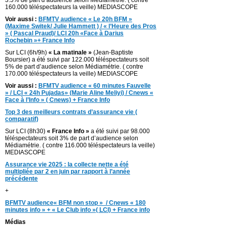
3.5% de part d’audience selon Médiamétrie. ( contre
160.000 téléspectateurs la veille) MEDIASCOPE
Voir aussi :
BFMTV audience « Le 20h BFM »
(Maxime Switek/ Julie Hammett ) / « l’Heure des Pros
» ( Pascal Praud)/ LCI 20h «Face à Darius
Rochebin »+ France Info
Sur LCI (6h/9h)
« La matinale »
(Jean-Baptiste
Boursier) a été suivi par 122.000 téléspectateurs soit
5% de part d’audience selon Médiamétrie. ( contre
170.000 téléspectateurs la veille) MEDIASCOPE
Voir aussi :
BFMTV audience « 60 minutes Fauvelle
» / LCI « 24h Pujadas» (Marie Aline Meliyi) / Cnews «
Face à l’Info » ( Cnews) + France Info
Top 3 des meilleurs contrats d’assurance vie (
comparatif)
Sur LCI (8h30)
« France Info »
a été suivi par 98.000
téléspectateurs soit 3% de part d’audience selon
Médiamétrie. ( contre 116.000 téléspectateurs la veille)
MEDIASCOPE
Assurance vie 2025 : la collecte nette a été
multipliée par 2 en juin par rapport à l’année
précédente
+
BFMTV audience« BFM non stop » / Cnews « 180
minutes info » + « Le Club info »( LCI) + France info
Médias