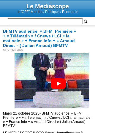
Le Mediascope
le "OFF" Medias / Politique / Economie
BFMTV audience « BFM Première »
+ « Télématin » / Cnews / LCI « la
matinale » + France Info + « Arnaud
Direct » ( Julien Arnaud) BFMTV
16 octobre 2025
Mardi 21 octobre 2025- BFMTV audience « BFM
Première » + « Télématin » / Cnews / LCI « la matinale
» + France Info + « Arnaud Direct » ( Julien Arnaud)
BFMTV