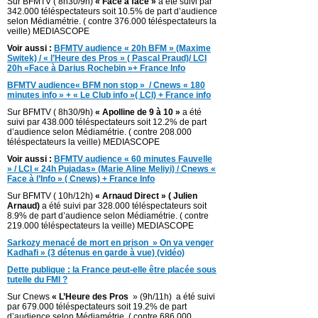
Sur BFMTV ( 8h30/9h)
« Face à face »
a été suivi par
342.000 téléspectateurs soit 10.5% de part d’audience
selon Médiamétrie. ( contre 376.000 téléspectateurs la
veille) MEDIASCOPE
Voir aussi :
BFMTV audience « 20h BFM » (Maxime
Switek) / « l’Heure des Pros » ( Pascal Praud)/ LCI
20h «Face à Darius Rochebin »+ France Info
BFMTV audience« BFM non stop » / Cnews « 180
minutes info » + « Le Club info »( LCI) + France info
Sur BFMTV ( 8h30/9h)
« Apolline de 9 à 10 »
a été
suivi par 438.000 téléspectateurs soit 12.2% de part
d’audience selon Médiamétrie. ( contre 208.000
téléspectateurs la veille) MEDIASCOPE
Voir aussi :
BFMTV audience « 60 minutes Fauvelle
» / LCI « 24h Pujadas» (Marie Aline Meliyi) / Cnews «
Face à l’Info » ( Cnews) + France Info
Sur BFMTV ( 10h/12h)
« Arnaud Direct » ( Julien
Arnaud)
a été suivi par 328.000 téléspectateurs soit
8.9% de part d’audience selon Médiamétrie. ( contre
219.000 téléspectateurs la veille) MEDIASCOPE
Sarkozy menacé de mort en prison » On va venger
Kadhafi » (3 détenus en garde à vue) (vidéo)
Dette publique : la France peut-elle être placée sous
tutelle du FMI ?
Sur Cnews
« L’Heure des Pros
» (9h/11h) a été suivi
par 679.000 téléspectateurs soit 19.2% de part
d’audience selon Médiamétrie. ( contre 686.000