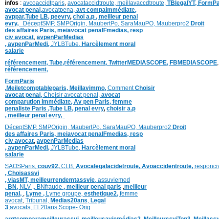
infos
:
avcoaccidtparis
,
avocataccidtroute,
meillavaccdtroute,
TBlegalYT,
FormPa
avocat penal,
avocatpena,
avt compaimmédiate,
avppar
,
Tube LB,
peevry
,
choi a.p ,
meilleur penal
evry,
DéceptSMP,
SMP
Origin,
MaubertPo,
SaraMauPO,
Mauberpro2
Droit
des affaires Paris,
meiavocat penalFmedias,
resp
civ avocat
,
avpenParMedias
,
avpenParMedi,
JYLBTube,
Harcèlement moral
salarie
référencement,
Tube,référencement,
TwitterMEDIASCOPE,
FBMEDIASCOPE
référencement,
FormParis
,
Meiletcomptableparis
,
Meillavimmo,
Comment
Choisir
avocat penal,
Choisir avocat penal,
avocat
comparution immédiate,
Av pen Paris,
femme
penaliste Paris
,Tube LB,
penal evry
,
choisir a.p
,
meilleur penal evry,
DéceptSMP,
SMP
Origin,
MaubertPo,
SaraMauPO,
Mauberpro2
Droit
des affaires Paris,
meiavocat penalFmedias,
resp
civ avocat
,
avpenParMedias
,
avpenParMedi,
JYLBTube,
Harcèlement moral
salarie
SAOSParis,
couv92,
CLB,
Avocalegalacidetroute,
Avoaccidentroute,
responci
,
Choisassvi
,
viasMT,
meilleurrendemtassvie
,
assuviemed
,
BN,
NLV ,
,
BNfraude
,
meilleur penal paris
,
meilleur
penal,
,
Lyme ,
Lyme groupe,
esthetique2,
femme
avocat
,
Tribunal,
Medias20ans
,
Legal
3
,
avocats,
EL20ans Scope- Orig