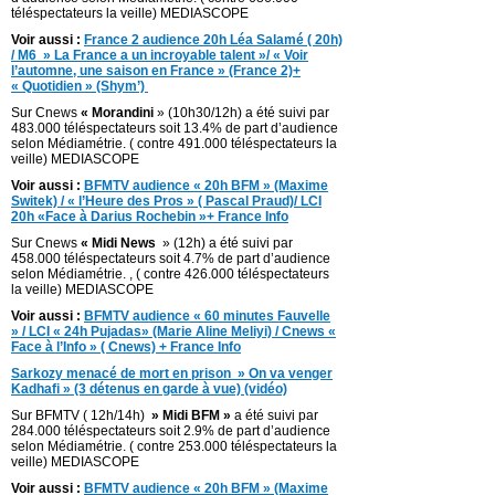
téléspectateurs la veille) MEDIASCOPE
Voir aussi :
France 2 audience 20h Léa Salamé ( 20h)
/ M6 » La France a un incroyable talent »/ « Voir
l’automne, une saison en France » (France 2)+
« Quotidien » (Shym’)
Sur Cnews
« Morandini
» (10h30/12h) a été suivi par
483.000 téléspectateurs soit 13.4% de part d’audience
selon Médiamétrie. ( contre 491.000 téléspectateurs la
veille) MEDIASCOPE
Voir aussi :
BFMTV audience « 20h BFM » (Maxime
Switek) / « l’Heure des Pros » ( Pascal Praud)/ LCI
20h «Face à Darius Rochebin »+ France Info
Sur Cnews
« Midi News
» (12h) a été suivi par
458.000 téléspectateurs soit 4.7% de part d’audience
selon Médiamétrie. , ( contre 426.000 téléspectateurs
la veille) MEDIASCOPE
Voir aussi :
BFMTV audience « 60 minutes Fauvelle
» / LCI « 24h Pujadas» (Marie Aline Meliyi) / Cnews «
Face à l’Info » ( Cnews) + France Info
Sarkozy menacé de mort en prison » On va venger
Kadhafi » (3 détenus en garde à vue) (vidéo)
Sur BFMTV ( 12h/14h)
» Midi BFM »
a été suivi par
284.000 téléspectateurs soit 2.9% de part d’audience
selon Médiamétrie. ( contre 253.000 téléspectateurs la
veille) MEDIASCOPE
Voir aussi :
BFMTV audience « 20h BFM » (Maxime