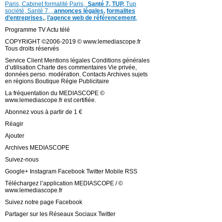
Paris,
Cabinet formalité Paris,
Santé 7, TUP,
Tup
société,
Santé 7
,
,
annonces légales,
formalites
d’entreprises,
,
l’agence web de référencement
,
Programme TV Actu télé
COPYRIGHT ©2006-2019 © www.lemediascope.fr
Tous droits réservés
Service Client Mentions légales Conditions générales
d’utilisation Charte des commentaires Vie privée,
données perso. modération. Contacts Archives sujets
en régions Boutique Régie Publicitaire
La fréquentation du MEDIASCOPE ©
www.lemediascope.fr est certifiée.
Abonnez vous à partir de 1 €
Réagir
Ajouter
Archives MEDIASCOPE
Suivez-nous
Google+ Instagram Facebook Twitter Mobile RSS
Téléchargez l’application MEDIASCOPE / ©
www.lemediascope.fr
Suivez notre page Facebook
Partager sur les Réseaux Sociaux Twitter