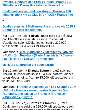
Switek) / « l’Heure des Pros » ( Pascal Praud)/ LCI
20h «Face à Darius Rochebin »+ France Info
BFMTV audience« BFM non stop » / Cnews « 180
minutes info » + « Le Club info »( LCI) + France info
+
Quelles sont les 3 Meilleures Assurances vie 2025 ?
Comparatif des rendements
Sur LCI ( 12h/14h)
» Brunet sans filtre »
a été suivi
par 194.000 téléspectateurs soit 2.1% de part
d’audience selon Médiamétrie. ( contre 212.000
téléspectateurs la veille) MEDIASCOPE
Voir aussi :
BFMTV audience « 60 minutes Fauvelle
» / LCI « 24h Pujadas» (Marie Aline Meliyi) / Cnews «
Face à l’Info » ( Cnews) + France Info
Meilleure assurance-vie : comparatif
Sur LCI (9h/10h) «
En toute liberté »
a été suivi par
124.000 téléspectateurs soit 3.4% de part d’audience
selon Médiamétrie. ( contre 85.000 téléspectateurs la
veille) MEDIASCOPE
Voir aussi :
France 2 audience 20h Léa Salamé ( 20h)
/ M6 » La France a un incroyable talent »/ « Voir
l’automne, une saison en France » (France 2)+
« Quotidien » (Shym’)
Sur LCI (10h/12h) «
Cartes sur tables »
( David
Doukhan) a été suivi par 129.000 téléspectateurs soit