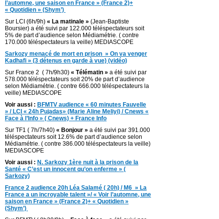
l’automne, une saison en France » (France 2)+
« Quotidien » (Shym’)
Sur LCI (6h/9h)
« La matinale »
(Jean-Baptiste
Boursier) a été suivi par 122.000 téléspectateurs soit
5% de part d’audience selon Médiamétrie. ( contre
170.000 téléspectateurs la veille) MEDIASCOPE
Sarkozy menacé de mort en prison » On va venger
Kadhafi » (3 détenus en garde à vue) (vidéo)
Sur France 2 ( 7h/9h30)
« Télématin »
a été suivi par
578.000 téléspectateurs soit 20% de part d’audience
selon Médiamétrie. ( contre 666.000 téléspectateurs la
veille) MEDIASCOPE
Voir aussi :
BFMTV audience « 60 minutes Fauvelle
» / LCI « 24h Pujadas» (Marie Aline Meliyi) / Cnews «
Face à l’Info » ( Cnews) + France Info
Sur TF1 ( 7h/7h40)
« Bonjour »
a été suivi par 391.000
téléspectateurs soit 12.6% de part d’audience selon
Médiamétrie. ( contre 386.000 téléspectateurs la veille)
MEDIASCOPE
Voir aussi :
N. Sarkozy 1ère nuit à la prison de la
Santé « C’est un innocent qu’on enferme » (
Sarkozy)
France 2 audience 20h Léa Salamé ( 20h) / M6 » La
France a un incroyable talent »/ « Voir l’automne, une
saison en France » (France 2)+ « Quotidien »
(Shym’)