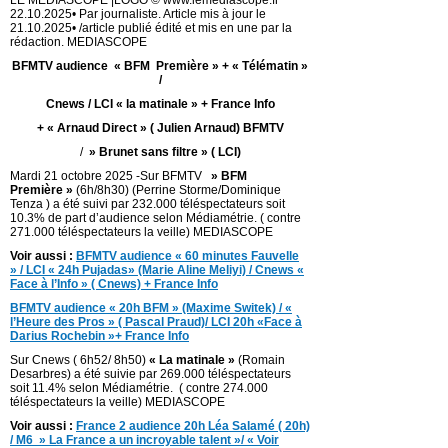
LE MEDIASCOPE |LOGO © www.lemediascope.fr
22.10.2025• Par journaliste. Article mis à jour le
21.10.2025• /article publié édité et mis en une par la
rédaction. MEDIASCOPE
BFMTV audience « BFM Première » + « Télématin »
/
Cnews / LCI « la matinale » + France Info
+ « Arnaud Direct » ( Julien Arnaud) BFMTV
/
» Brunet sans filtre » ( LCI)
Mardi 21 octobre 2025 -Sur BFMTV
» BFM
Première »
(6h/8h30) (Perrine Storme/Dominique
Tenza ) a été suivi par 232.000 téléspectateurs soit
10.3% de part d’audience selon Médiamétrie. ( contre
271.000 téléspectateurs la veille) MEDIASCOPE
Voir aussi :
BFMTV audience « 60 minutes Fauvelle
» / LCI « 24h Pujadas» (Marie Aline Meliyi) / Cnews «
Face à l’Info » ( Cnews) + France Info
BFMTV audience « 20h BFM » (Maxime Switek) / «
l’Heure des Pros » ( Pascal Praud)/ LCI 20h «Face à
Darius Rochebin »+ France Info
Sur Cnews ( 6h52/ 8h50)
« La matinale »
(Romain
Desarbres) a été suivie par 269.000 téléspectateurs
soit 11.4% selon Médiamétrie. ( contre 274.000
téléspectateurs la veille) MEDIASCOPE
Voir aussi :
France 2 audience 20h Léa Salamé ( 20h)
/ M6 » La France a un incroyable talent »/ « Voir