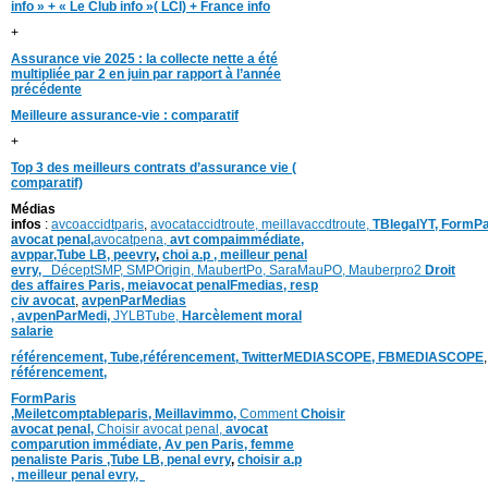
info » + « Le Club info »( LCI) + France info
+
Assurance vie 2025 : la collecte nette a été
multipliée par 2 en juin par rapport à l’année
précédente
Meilleure assurance-vie : comparatif
+
Top 3 des meilleurs contrats d’assurance vie (
comparatif)
Médias
infos
:
avcoaccidtparis
,
avocataccidtroute,
meillavaccdtroute,
TBlegalYT,
FormPa
avocat penal,
avocatpena,
avt compaimmédiate,
avppar
,
Tube LB,
peevry
,
choi a.p ,
meilleur penal
evry,
DéceptSMP,
SMP
Origin,
MaubertPo,
SaraMauPO,
Mauberpro2
Droit
des affaires Paris,
meiavocat penalFmedias,
resp
civ avocat
,
avpenParMedias
,
avpenParMedi,
JYLBTube,
Harcèlement moral
salarie
référencement,
Tube,référencement,
TwitterMEDIASCOPE,
FBMEDIASCOPE
référencement,
FormParis
,
Meiletcomptableparis
,
Meillavimmo,
Comment
Choisir
avocat penal,
Choisir avocat penal,
avocat
comparution immédiate,
Av pen Paris,
femme
penaliste Paris
,Tube LB,
penal evry
,
choisir a.p
,
meilleur penal evry,