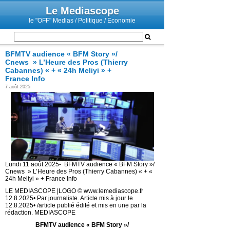
Le Mediascope
le "OFF" Medias / Politique / Economie
BFMTV audience « BFM Story »/
Cnews » L’Heure des Pros (Thierry
Cabannes) « + « 24h Meliyi » +
France Info
7 août 2025
Lundi 11 août 2025- BFMTV audience « BFM Story »/
Cnews » L’Heure des Pros (Thierry Cabannes) « + «
24h Meliyi » + France Info
LE MEDIASCOPE |LOGO © www.lemediascope.fr
12.8.2025• Par journaliste. Article mis à jour le
12.8.2025• /article publié édité et mis en une par la
rédaction. MEDIASCOPE
BFMTV audience « BFM Story »/