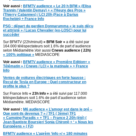
Voir aussi :
BFMTV audience « Le 20 h BFM » (Elisa
Trannin / Valentin Demay) + « l’Heure des Pros »
(Thierry Cabannes) / LCI 20h (Face à Darius
Rochebin) + France Info
PSG : départ du gardien Donnarumma « je suis déçu
et attristé » / Lucas Chevalier (ex-LOSC) pour lui
succéder
Sur BFMTV (22h/minuit)
« BFM Soir »
a été suivi par
164.000 téléspectateurs soit 1.6% de part d’audience
selon Médiamétrie.Voir aussi
Cnews audience ( 22h)
« 100% politique »
MEDIASCOPE
Voir aussi :
BFMTV audience « Première Edition+ «
Télématin » / Cnews / LCI « la matinale » + France
Info
Ventes de voitures électriques en forte hausse :
Recul de Tesla en Europe : Quel constructeur en
profite le plus ?
Sur France Info
« 23h Info »
a été suivi par 117.000
téléspectateurs soit 1.6% de part d’audience selon
Médiamétrie. MEDIASCOPE
Voir aussi :
M6 audience « L’amour est dans le pré –
Que sont-ils devenus ? » / TF1 ( 3ème) TF1
« Camping Paradis » + TF1 – France 2 20h (été) (
Jean Baptiste Boursier/ Sonia Chironi) + ‘ » Nous les
Européens » ( F2)
BFMTV audience « L’aprèm ‘info »/ « 180 minutes