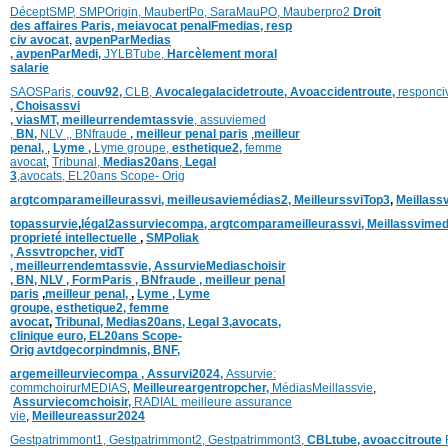
DéceptSMP,
SMP
Origin,
MaubertPo,
SaraMauPO,
Mauberpro2
Droit
des affaires Paris,
meiavocat penalFmedias,
resp
civ avocat
,
avpenParMedias
,
avpenParMedi,
JYLBTube,
Harcèlement moral
salarie
SAOSParis,
couv92,
CLB,
Avocalegalacidetroute,
Avoaccidentroute,
responci
,
Choisassvi
,
viasMT,
meilleurrendemtassvie
,
assuviemed
,
BN,
NLV ,
,
BNfraude
,
meilleur penal paris
,
meilleur
penal,
,
Lyme ,
Lyme groupe,
esthetique2,
femme
avocat
,
Tribunal,
Medias20ans
,
Legal
3
,
avocats,
EL20ans Scope- Orig
argtcomparameilleurassvi,
meilleusaviemédias
2,
MeilleurssviTop3
,
Meillass
topassurvie
,
légal2assurviecompa,
argtcomparameilleurassvi,
Meillassvimed
proprieté intellectuelle
,
SMPoliak
,
Assvtropcher,
vidT
,
meilleurrendemtassvie,
AssurvieMediaschoisir
,
BN,
NLV ,
FormParis ,
BNfraude ,
meilleur penal
paris
,
meilleur penal,
,
Lyme ,
Lyme
groupe,
esthetique2,
femme
avocat
,
Tribunal,
Medias20ans,
Legal 3
,
avocats,
clinique
euro,
EL20ans Scope-
Orig
avtdgecorpindmnis,
BNF,
argemeilleurviecompa ,
Assurvi2024,
Assurvie:
commchoirurMEDIAS
,
Meilleureargentropcher,
Médias
Meillassvie
,
Assurviecomchoisir,
RADIAL meilleure assurance
vie
,
Meilleureassur2024
Gestpatrimmont1,
Gestpatrimmont2,
Gestpatrimmont3,
CBLtube,
avoaccitroute