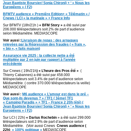
Jean Baptiste Boursier/ Sonia Chironi) + ‘ » Nous les
Européens » ( F2)
BFMTV audience « Première Edition+ « Télématin » /
Cnews / LCI « la matinale » + France Info
Sur BFMTV (18h/21h )
« BFM Story »
a été suivi par
206.000 téléspectateurs soit 2% de part d’audience
selon Médiamétrie. MEDIASCOPE
Voir aussi :
Livraison de repas : des arnaques
relevées par la Répression des fraudes ( « frais »,
« bio », « faits maison)
Assurance vie 2025 : la collecte nette a été
multipliée par 2 en juin par rapport à l’année
précédente
Sur Cnews ( 19h/21h
) « L’heure des Pros été »
(
Thierry Cabannes) a été suivi par 458.000
téléspectateurs soit 3.4% de part d’audience selon
Médiamétrie. ( contre 370.000 téléspectateurs la veille)
MEDIASCOPE
Voir aussi :
M6 audience « L’amour est dans le pré –
Que sont-ils devenus ? » / TF1 ( 3ème) TF1
« Camping Paradis » + TF1 – France 2 20h (été) (
Jean Baptiste Boursier/ Sonia Chironi) + ‘ » Nous les
Européens » ( F2)
Sur LCI ( 22h)
« Darius Rochebin
» a été suivi 299.000
téléspectateurs soit 2.9% de part d’audience selon
Médiamétrie. (Voir aussi Cnews
Cnews audience (
22h)
« 100% politique »
MEDIASCOPE