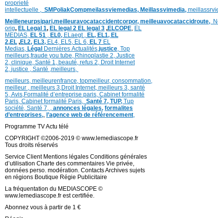
proprieté
intellectuelle
,
SMPoliak
Compmeilassviemedias,
Meillassvimedia,
meillassrv
Meilleneurpsipari,
meilleuravocataccidentcorpor,
meilleuavocataccidroute,
N
orig
,
EL Legal 1
,
EL legal 2
EL legal 3
,
ELCOPE
,
EL
MEDIAS,
EL 51
,
EL0,
ELaegt ,
EL,
EL1,
EL
2,
EL
,
EL2,
EL3,
EL4,
EL5,
EL 6,
EL 7
EL
Medias,
Légal
Dernières
Actualités,
justice
,
Top
meilleurs
,
fraude you tube
,
Rhinoplastie 2
,
Justice
2
,
clinique
,
Santé 1
, beauté,
refus 2
,
Droit Internet
2
,
justice
, Santé ,
meilleurs
,
meilleurs
,
meilleurenfrance,
topmeilleur,
consommation
,
meilleur ,
meilleurs 3,
Droit Internet
,
meilleurs 3,
santé
5,
Avis
,
Formalité d’entreprise paris,
Cabinet formalité
Paris,
Cabinet formalité Paris,
Santé 7, TUP,
Tup
société,
Santé 7
,
,
annonces légales,
formalites
d’entreprises,
,
l’agence web de référencement
,
Programme TV Actu télé
COPYRIGHT ©2006-2019 © www.lemediascope.fr
Tous droits réservés
Service Client Mentions légales Conditions générales
d’utilisation Charte des commentaires Vie privée,
données perso. modération. Contacts Archives sujets
en régions Boutique Régie Publicitaire
La fréquentation du MEDIASCOPE ©
www.lemediascope.fr est certifiée.
Abonnez vous à partir de 1 €