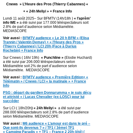
Cnews » L’Heure des Pros (Thierry Cabannes) «
+ « 24h Meliyi » + France Info
Lundi 11 août 2025– Sur BFMTV (14h/18h )
« l’aprèm’
info WE »
a été suivi par 177.000 téléspectateurs soit
2.8% de part d’audience selon Médiamétrie.
MEDIASCOPE
Voir aussi :
BFMTV audience « Le 20 h BFM » (Elisa
Trannin / Valentin Demay) + « l’Heure des Pros »
(Thierry Cabannes) / LCI 20h (Face à Darius
Rochebin) + France Info
Sur Cnews ( 16h/ 19h)
« Punchline »
(Elodie Huchard)
a été suivi par 206.000 téléspectateurs selon
Médiamétrie soit 2% de part d’audience selon
Médiamétrie. MEDIASCOPE
Voir aussi :
BFMTV audience « Première Edition+ «
Télématin » / Cnews / LCI « la matinale » + France
Info
PSG : départ du gardien Donnarumma « je suis déçu
et attristé » / Lucas Chevalier (ex-LOSC) pour lui
succéder
Sur LCI ( 18h/20h
) « 24h Meliyi »
a été suivi par
288.000 téléspectateurs soit 2.8% de part d’audience
selon Médiamétrie. MEDIASCOPE
Voir aussi :
M6 audience « L’amour est dans le pré –
Que sont-ils devenus ? » / TF1 ( 3ème) TF1
« Camping Paradis » + TF1 – France 2 20h (été) (