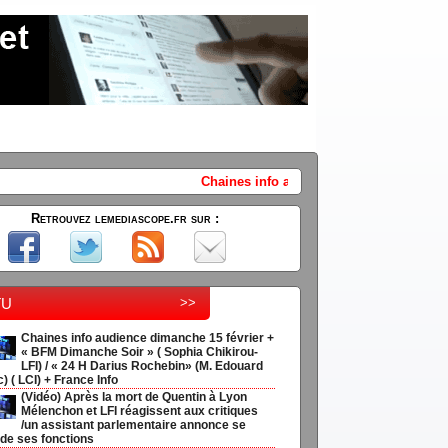
Chaines info audience dimanche 15 février + « BFM Dimanche Soir » ( S
Retrouvez lemediascope.fr sur :
tu
>>
Chaines info audience dimanche 15 février +
« BFM Dimanche Soir » ( Sophia Chikirou-
LFI) / « 24 H Darius Rochebin» (M. Edouard
) ( LCI) + France Info
(Vidéo) Après la mort de Quentin à Lyon
Mélenchon et LFI réagissent aux critiques
/un assistant parlementaire annonce se
 de ses fonctions