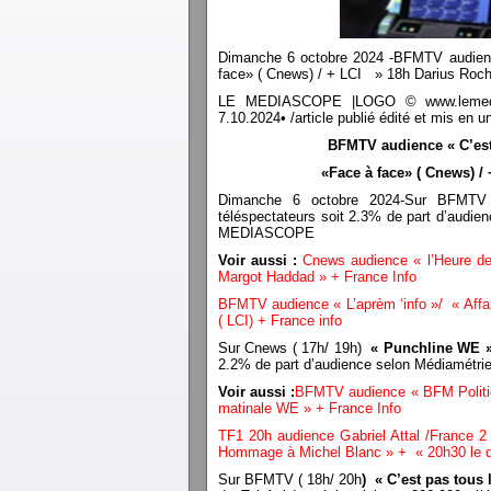
Dimanche 6 octobre 2024 -BFMTV audience
face» ( Cnews) / + LCI » 18h Darius Roch
LE MEDIASCOPE |LOGO © www.lemediasco
7.10.2024• /article publié édité et mis e
BFMTV audience « C’est 
«Face à face» ( Cnews) /
Dimanche 6 octobre 2024-Sur BFMTV
téléspectateurs soit 2.3% de part d’audien
MEDIASCOPE
Voir aussi :
Cnews audience « l’Heure d
Margot Haddad » + France Info
BFMTV audience « L’aprèm ‘info »/ « Affai
( LCI) + France info
Sur Cnews ( 17h/ 19h)
« Punchline WE 
2.2% de part d’audience selon Médiamétri
Voir aussi :
BFMTV audience « BFM Politiq
matinale WE » + France Info
TF1 20h audience Gabriel Attal /France 
Hommage à Michel Blanc » + « 20h30 le d
Sur BFMTV ( 18h/ 20h
) « C’est pas tous