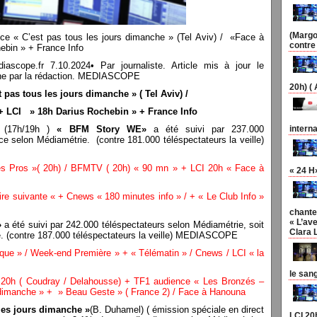
(Margo
 « C’est pas tous les jours dimanche » (Tel Aviv) / «Face à
contre
ebin » + France Info
pe.fr 7.10.2024• Par journaliste. Article mis à jour le
n une par la rédaction. MEDIASCOPE
20h) (
pas tous les jours dimanche » ( Tel Aviv) /
 + LCI » 18h Darius Rochebin » + France Info
 (17h/19h )
« BFM Story WE»
a été suivi par 237.000
interna
ce selon Médiamétrie. (contre 181.000 téléspectateurs la veille)
es Pros »( 20h) / BFMTV ( 20h) « 90 mn » + LCI 20h « Face à
« 24 H
re suivante « + Cnews « 180 minutes info » / + « Le Club Info »
chante
« L’ave
»
a été suivi par 242.000 téléspectateurs selon Médiamétrie, soit
Clara 
e. (contre 187.000 téléspectateurs la veille) MEDIASCOPE
ue » / Week-end Première » + « Télématin » / Cnews / LCI « la
le san
2 20h ( Coudray / Delahousse) + TF1 audience « Les Bronzés –
imanche » + » Beau Geste » ( France 2) / Face à Hanouna
 les jours dimanche »
(B. Duhamel) ( émission spéciale en direct
LCI 20