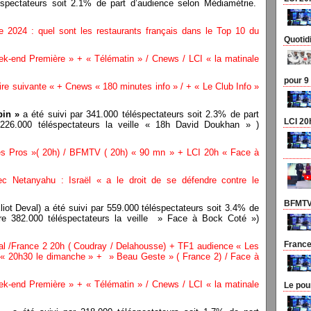
éspectateurs soit 2.1% de part d’audience selon Médiamétrie.
e 2024 : quel sont les restaurants français dans le Top 10 du
Quotid
-end Première » + « Télématin » / Cnews / LCI « la matinale
pour 9
re suivante « + Cnews « 180 minutes info » / + « Le Club Info »
bin »
a été suivi par 341.000 téléspectateurs soit 2.3% de part
LCI 20
 226.000 téléspectateurs la veille « 18h David Doukhan » )
es Pros »( 20h) / BFMTV ( 20h) « 90 mn » + LCI 20h « Face à
ec Netanyahu : Israël « a le droit de se défendre contre le
BFMTV 
iot Deval) a été suivi par 559.000 téléspectateurs soit 3.4% de
tre 382.000 téléspectateurs la veille » Face à Bock Coté »)
France
al /France 2 20h ( Coudray / Delahousse) + TF1 audience « Les
 20h30 le dimanche » + » Beau Geste » ( France 2) / Face à
-end Première » + « Télématin » / Cnews / LCI « la matinale
Le pou