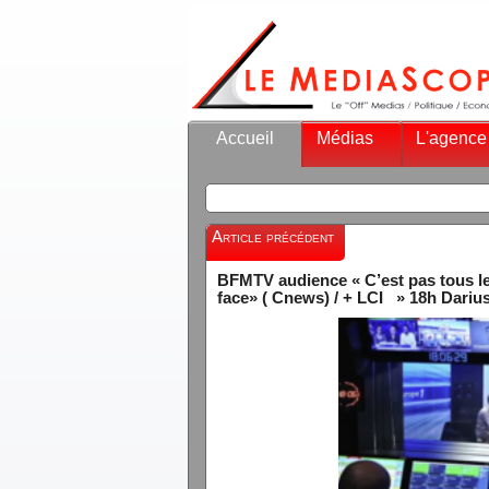
Accueil
Médias
L'agence
Article précédent
BFMTV audience « C’est pas tous le
face» ( Cnews) / + LCI » 18h Dariu