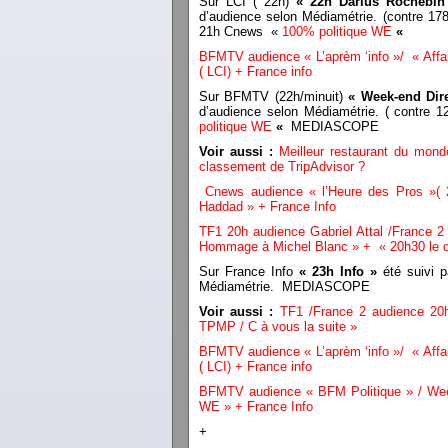
Sur LCI ( 22h)
« 22h Darius Rochebi
d’audience selon Médiamétrie. (contre 178.
21h Cnews «
100% politique WE
«
BFMTV audience « L’aprèm ‘info »/ « Affai
( LCI) + France info
Sur BFMTV (22h/minuit)
« Week-end Dir
d’audience selon Médiamétrie. ( contre 1
politique WE
«
MEDIASCOPE
Voir aussi :
Meilleur restaurant du mond
classement de TripAdvisor ?
Cnews audience « l’Heure des Pros »(
Haddad » + France Info
TF1 20h audience Gabriel Attal /France 
Hommage à Michel Blanc » + « 20h30 le d
Sur France Info
« 23h Info »
été suivi p
Médiamétrie. MEDIASCOPE
Voir aussi :
TF1 /France 2 audience 20h
TPMP / C à vous la suite »
BFMTV audience « L’aprèm ‘info »/ « Affai
( LCI) + France info
BFMTV audience « BFM Politique » / Week
WE » + France Info
+