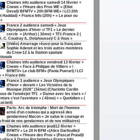
Chaines info audience samedi 14 février +
Cnews « l’Heure des Pros WE » (Eliot
Deval)/ BFMTV « 20h BFM WE» / LCI 20h
t Haddad) + France Info (20h) + « Le pour ou
 »
France 2 audience samedi « Jeux
Olympiques d’hiver »/ TF1 « Le dernier
cercle » (Arthur) ( 3ème) + TF1-France 2 (
 A. C. Coudray /L. Delahousse)/ C à Vous »
(Vidéo) Amarrage réussi pour la française
Sophie Adenot et les trois autres membres
du Crew-12 à la Station spatiale
tionale
Chaines info audience vendredi 13 février +
Cnews « Face à Philippe de Villiers » /
BFMTV« Le club BFM» (Paola Puerari) / LCI
» + France Info
France 3 audience « Jeux Olympiques
d’hiver » devant « Les Victoires de la
Musique 2026″ (3ème) (Charlotte Cardin
use de l’année)et TF1 » Danse avec les stars » /
nture c’est l’aventure » ( 4ème) + « Quotidien » (
Luciani)
Paris- Arc de triomphe : Mort de l’homme
armé d’un couteau qui a agressé des
gendarmes/ Macon « Je salue le courage et
g-froid de nos gendarmes et de nos militaires)
Chaines info audience jeudi12 février +
BFMTV « Le 20 H BFM »(Alice Darfeuille)/
Cnews « l’Heure des Pros » (Pascal Praud)/
h «Face à Darius Rochebin)»+ France Info