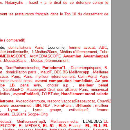
ec Netanyahu : Israël « a le droit de se défendre contre le
 sont les restaurants français dans le Top 10 du classement de
ie ( comparatif)
té,
domiciliations Paris
, Économie,
femme avocat,
ABC
,
été intellectuelle,
1,
Medias20ans,
Médias référencement,
Tube
BMEDIASCOPE
,
ArgMEDIASCOPE
Avoamian
Avoamianpari
cs
,
Medias20ans,
,
Médias référencement,
om,
DomParismoinscher,
Parisdomn°1
,
Domentreprisparis,
B.
at
,
domiciliation paris
,
MaudT
,
DDJ,
BB
Meillvocapp
,
Meilleure
stice
,
Paris,
Paris,
meilleur référencement,
Colin
,
Pénal Paris
hoisir avocat penal,
avocat comparution immédiate,
Av pen
Tube LB,
penal evry
,
choisir a.p ,
meilleur penal
o,
SaraMauPO,
Mauberpro2
Droit des affaires Paris,
meiavocat
edias ,
avpenParMedi,
JYLBTube,
Harcèlement moral salarie
etroute,
Avoaccidentroute,
responcivacocat
Respavocat,
Couvr92,
Meilleur
ssvie
,
assuviemed ,
BN,
NLV ,
FormParis ,
BNfraude
,
meilleur
,
Lyme ,
Lyme groupe,
esthetique2,
femme
ocats,
EL20ans Scope- Orig
médias
2,
MeilleurssviTop3
,
Meillassvimedia,
ELMEDIAS,
EL
,
ELCOPE
,
EL MEDIAS,
EL 51
,
EL0,
ELaegt ,
EL,
EL1,
EL