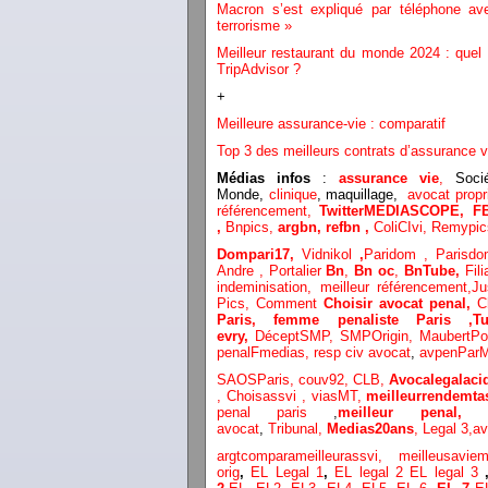
Macron s’est expliqué par téléphone av
terrorisme »
Meilleur restaurant du monde 2024 : quel
TripAdvisor ?
+
Meilleure assurance-vie : comparatif
Top 3 des meilleurs contrats d’assurance v
Médias infos
:
assurance vie
,
Socié
Monde,
clinique
, maquillage,
avocat propri
référencement,
TwitterMEDIASCOPE,
F
,
Bnpics,
argbn,
refbn ,
ColiCIvi,
Remypi
Dompari17,
Vidnikol
,
Paridom ,
Parisd
Andre ,
Portalier
Bn
,
Bn oc
,
BnTube,
Fili
inde
minisation
,
meilleur référencement
,
Ju
Pics,
Comment
Choisir avocat penal,
C
Paris,
femme penaliste Paris
,
evry,
DéceptSMP,
SMP
Origin,
MaubertP
penalFmedias,
resp civ avocat
,
avpenParM
SAOSParis,
couv92,
CLB,
Avocalegalacid
,
Choisassvi ,
viasMT,
meilleurrendemta
penal paris
,
meilleur penal,
avocat
,
Tribunal,
Medias20ans
,
Legal 3
,
av
argtcomparameilleurassvi,
meilleusavie
orig
,
EL Legal 1
,
EL legal 2
EL legal 3