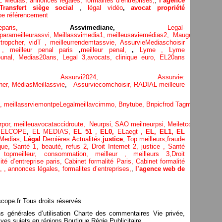
L Medias,
annonces légales,
formalites d’entreprises,
,
l’agence
Transfert siège social
,
légal vidéo
,
avocat propriété
be référencement
eparis
,
Assvimediane,
Legal-
parameilleurassvi,
Meillassvimedia1,
meilleusaviemédias
2,
Maugepodecep,
tropcher,
vidT ,
meilleurrendemtassvie,
AssurvieMediaschoisir
e ,
meilleur penal paris
,
meilleur penal,
,
Lyme ,
Lyme
bunal,
Medias20ans,
Legal 3
,
avocats, clinique
euro,
EL20ans
ecompa ,
Assurvi2024,
Assurvie:
her,
Médias
Meillassvie
,
Assurviecomchoisir,
RADIAL meilleure
a,
meillassrviemontpe
Legalmeillavcimmo,
Bnytube,
Bnpicfrod
Tagmeilleuravo
rpor,
meilleuavocataccidroute,
Neurpsi,
SAO
meilneurpsi,
Meiletcomptablepa
,
ELCOPE
,
EL MEDIAS,
EL 51
,
EL0,
ELaegt ,
EL,
EL1,
EL
Medias,
Légal
Dernières
Actualités,
justice
,
Top meilleurs
,
fraude
que
,
Santé 1
, beauté,
refus 2
,
Droit Internet 2
,
justice
, Santé
e,
topmeilleur,
consommation
, meilleur ,
meilleurs 3,
Droit
ité d’entreprise paris,
Cabinet formalité Paris,
Cabinet formalité
,
,
annonces légales,
formalites d’entreprises,
,
l’agence web de
pe.fr Tous droits réservés
ns générales d’utilisation Charte des commentaires Vie privée,
ves sujets en régions Boutique Régie Publicitaire