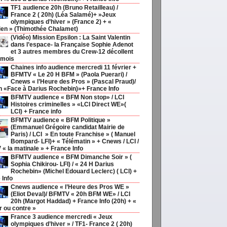
TF1 audience 20h (Bruno Retailleau) /
France 2 ( 20h) (Léa Salamé)+ »Jeux
olympiques d’hiver » (France 2) + «
ien » (Thimothée Chalamet)
(Vidéo) Mission Epsilon : La Saint Valentin
dans l’espace- la Française Sophie Adenot
et 3 autres membres du Crew-12 décollent
 mois
Chaines info audience mercredi 11 février +
BFMTV « Le 20 H BFM » (Paola Puerari) /
Cnews « l’Heure des Pros » (Pascal Praud)/
h «Face à Darius Rochebin)»+ France Info
BFMTV audience « BFM Non stop» / LCI
Histoires criminelles » «LCI Direct WE»(
LCI) + France info
BFMTV audience « BFM Politique »
(Emmanuel Grégoire candidat Mairie de
Paris) / LCI » En toute Franchise » ( Manuel
Bompard- LFI)+ « Télématin » + Cnews / LCI /
« la matinale » + France Info
BFMTV audience « BFM Dimanche Soir » (
Sophia Chikirou- LFI) / « 24 H Darius
Rochebin» (Michel Edouard Leclerc) ( LCI) +
 Info
Cnews audience « l’Heure des Pros WE »
(Eliot Deval)/ BFMTV « 20h BFM WE» / LCI
20h (Margot Haddad) + France Info (20h) + «
r ou contre »
France 3 audience mercredi « Jeux
olympiques d’hiver » / TF1- France 2 ( 20h)