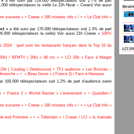
n »
a été suivi par 218.000 téléspectateurs soit 1.7% de part
000 téléspectateurs la veille Le 22h Nivat – Cerain) Voir aussi
librair
re suivante « + Cnews « 180 minutes info » / + « Le Club Info »
ect »
a été suivi par 170.000 téléspectateurs soit 1.3% de part
26.000 téléspectateurs la veille) Voir aussi 21h Cnews «
100%
e 2024 : quel sont les restaurants français dans le Top 10 du
LCI 20
 20h) / BFMTV ( 20h) « 90 mn » + LCI 20h « Face à Margot
2 20h ( Coudray / Delahousse) + TF1 audience « Les Bronzés –
imanche » + » Beau Geste » ( France 2) / Face à Hanouna
ar 105.000 téléspectateurs soit 1.2% de part d’audience selon
 + France 2 « Michel Barnier « L’événement » + Quotidien /
re suivante « + Cnews « 180 minutes info » / + « Le Club Info »
-end Première » + « Télématin » / Cnews / LCI « la matinale