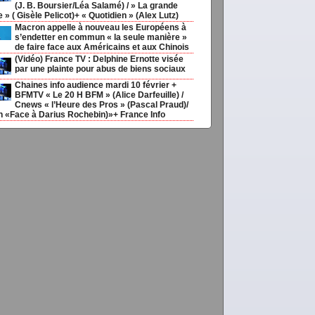
(J. B. Boursier/Léa Salamé) / » La grande
ie » ( Gisèle Pelicot)+ « Quotidien » (Alex Lutz)
Macron appelle à nouveau les Européens à
s’endetter en commun « la seule manière »
de faire face aux Américains et aux Chinois
(Vidéo) France TV : Delphine Ernotte visée
par une plainte pour abus de biens sociaux
Chaines info audience mardi 10 février +
BFMTV « Le 20 H BFM » (Alice Darfeuille) /
Cnews « l’Heure des Pros » (Pascal Praud)/
h «Face à Darius Rochebin)»+ France Info