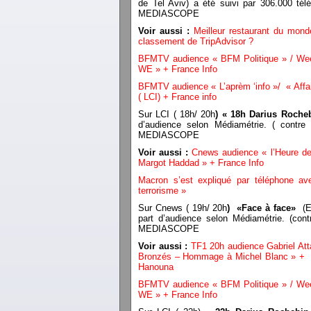
de Tel Aviv) a été suivi par 306.000 tél
MEDIASCOPE
Voir aussi :
Meilleur restaurant du mond
classement de TripAdvisor ?
BFMTV audience « BFM Politique » / Week
WE » + France Info
BFMTV audience « L’aprèm ‘info »/ « Affai
( LCI) + France info
Sur LCI ( 18h/ 20h
) « 18h Darius Roche
d’audience selon Médiamétrie. ( contre
MEDIASCOPE
Voir aussi :
Cnews audience « l’Heure d
Margot Haddad » + France Info
Macron s’est expliqué par téléphone av
terrorisme »
Sur Cnews ( 19h/ 20h
) «Face à face»
(El
part d’audience selon Médiamétrie. (con
MEDIASCOPE
Voir aussi :
TF1 20h audience Gabriel Att
Bronzés – Hommage à Michel Blanc » + «
Hanouna
BFMTV audience « BFM Politique » / Week
WE » + France Info