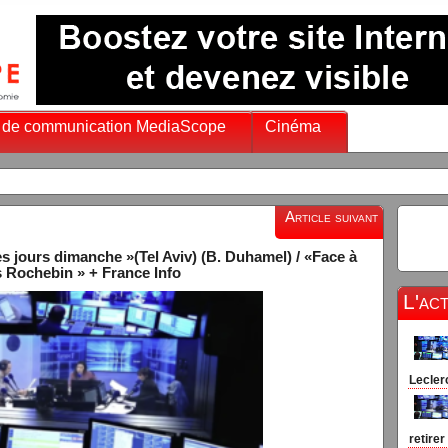
 de communication MediaScope
Cinéma
Article suivant
s jours dimanche »(Tel Aviv) (B. Duhamel) / «Face à
s Rochebin » + France Info
L'ac
Leclerc
retirer