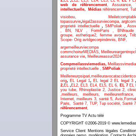
2,
EL
,
EL2,
EL3,
EL4,
EL5,
EL 6,
EL 7
E
web de référencement
,
Assurance
,
intellectuelle
,
Médias
référencement,
Tu
visiobou
,
Meiletcomptabl
topassurvie
,
légal2assurviecompa,
argtcom
proprieté intellectuelle
,
SMPoliak ,
Assv
,
BN,
NLV ,
FormParis ,
BNfraud
groupe,
esthetique2,
femme avocat
,
Tri
Scope- Orig
avtdgecorpindmnis,
BNF,
argemeilleurvi
commchoirurMEDIAS
,
Meilleureargentropc
assurance vie
,
Meilleureassur2024
Compmeilassviemedias,
Meillassvimedi
proprieté intellectuelle
,
SMPoliak
Meilleneurpsipari,
meilleuravocataccidentco
orig
,
EL Legal 1
,
EL legal 2
EL legal 3
2,
EL
,
EL2,
EL3,
EL4,
EL5,
EL 6,
EL 7
EL 
you tube
,
Rhinoplastie 2
,
Justice 2
,
clini
,
meilleurs
,
meilleurs
,
meilleurenfranc
Internet
,
meilleurs 3,
santé 5,
Avis
,
Formal
Paris,
Santé 7, TUP,
Tup société,
Santé 7
référencement
,
Programme TV Actu télé
COPYRIGHT ©2006-2019 © www.lemediasco
Service Client Mentions légales Conditio
données perso. modération. Contacts Archi