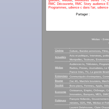
gueules
,
Médias
,
Meilleures séries TV
,
RMC Découverte
,
RMC Story audience Es
Programmes
,
udience c dans l'air
,
udience 
Partager :
-
Médias
Entre
,
,
Cinéma
Culture
Bandes annonces
Films
,
,
Actu et politique
Interviews
polit
Actualités
,
,
Montpellier
Toulouse
Environnem
,
,
Audiences tv
Télévision
Program
,
,
,
Médias
Radios
Presse
Journalistes
Le P
,
,
France Inter
TV
La grande librair
,
Entreprises
Communiqués d’entreprises
Commu
,
,
Bourse
Cac 40
Marchés boursiers
Marché
,
,
,
Société
Bons plans
Femmes
Apple
Déb
,
,
,
Croissance
Emploi
Chômage
Co
Economie
,
,
,
Innovation
Banques
MES
SMIC
,
François Hollande
Gouvernement
Politiques
,
,
,
ministre
G20
FMI
Médias et Poli
,
Laurent Delahousse
Claire Chaza