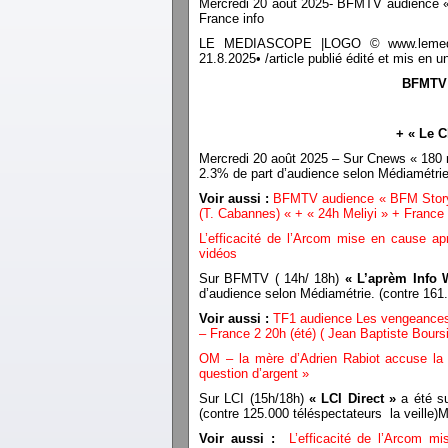
Mercredi 20 août 2025- BFMTV audience « L
France info
LE MEDIASCOPE |LOGO © www.lemediasco
21.8.2025• /article publié édité et mis e
BFMTV a
+ « Le C
Mercredi 20 août 2025 – Sur Cnews « 180
2.3% de part d’audience selon Médiamé
Voir aussi :
BFMTV audience « BFM Story »
(T. Cabannes) « + « 24h Meliyi » + France 
L’efficacité de l’Arcom mise en cause ap
vidéos
Sur BFMTV ( 14h/ 18h)
« L’aprèm Info
d’audience selon Médiamétrie. (contre 16
Voir aussi :
TF1 audience Les vengeances d
– France 2 20h (été) ( Jean Baptiste Boursi
OM – la mère d’Adrien Rabiot accuse la d
question d’argent »
Sur LCI (15h/18h)
« LCI Direct »
a été su
(contre 125.000 téléspectateurs la veil
Voir aussi :
L’efficacité de l’Arcom 