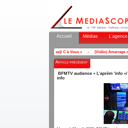
Accueil
Médias
L'agence
lahousse)/ C à Vous »
-
(Vidéo) Amarrage réussi pour la française S
Article précédent
BFMTV audience « L’aprèm ‘info »/ «
info