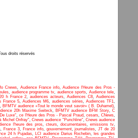
us droits réservés
nfo Cnews
,
Audience France info
,
Audience l'Heure des Pros -
eules
,
audience programme tv
,
audience sports
,
Audience tele
,
20 h France 2
,
audiences acteurs
,
Audiences C8
,
Audiences
s France 5
,
Audiences M6
,
audiences séries
,
Audiences TF1
,
,
BFMTV audience «Tout le monde veut savoir» ( B. Duhamel)
,
ience 20h Maxime Switeck
,
BFMTV audience BFM Story
,
C
 De Luxe"
,
ce l'Heure des Pros - Pascal Praud
,
cesars
,
CNews
,
à Michel Onfray"
,
Cnews audience "Punchline"
,
Cnews audience
ience l'heure des pros
,
cteurs
,
documentaires
,
emissions tv
,
h
,
France 3
,
France info
,
gouvernement
,
journalistes
,
JT de 20
nce 24 h Pujadas
,
LCI audience Darius Rochebin
,
les grandes