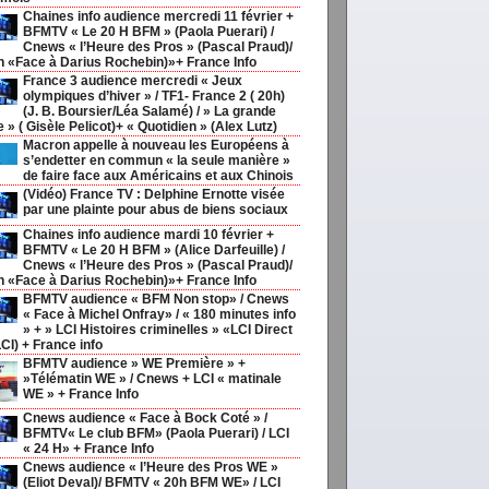
Chaines info audience mercredi 11 février +
BFMTV « Le 20 H BFM » (Paola Puerari) /
Cnews « l’Heure des Pros » (Pascal Praud)/
h «Face à Darius Rochebin)»+ France Info
France 3 audience mercredi « Jeux
olympiques d’hiver » / TF1- France 2 ( 20h)
(J. B. Boursier/Léa Salamé) / » La grande
ie » ( Gisèle Pelicot)+ « Quotidien » (Alex Lutz)
Macron appelle à nouveau les Européens à
s’endetter en commun « la seule manière »
de faire face aux Américains et aux Chinois
(Vidéo) France TV : Delphine Ernotte visée
par une plainte pour abus de biens sociaux
Chaines info audience mardi 10 février +
BFMTV « Le 20 H BFM » (Alice Darfeuille) /
Cnews « l’Heure des Pros » (Pascal Praud)/
h «Face à Darius Rochebin)»+ France Info
BFMTV audience « BFM Non stop» / Cnews
« Face à Michel Onfray» / « 180 minutes info
» + » LCI Histoires criminelles » «LCI Direct
CI) + France info
BFMTV audience » WE Première » +
»Télématin WE » / Cnews + LCI « matinale
WE » + France Info
Cnews audience « Face à Bock Coté » /
BFMTV« Le club BFM» (Paola Puerari) / LCI
lavimmo,
Choisir
« 24 H» + France Info
Cnews audience « l’Heure des Pros WE »
(Eliot Deval)/ BFMTV « 20h BFM WE» / LCI