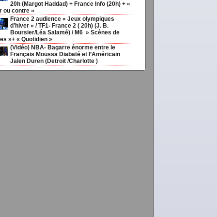
20h (Margot Haddad) + France Info (20h) + «
ias20ans,
,
Médias
r ou contre »
France 2 audience « Jeux olympiques
d’hiver » / TF1- France 2 ( 20h) (J. B.
Boursier/Léa Salamé) / M6 » Scènes de
s »+ « Quotidien »
(Vidéo) NBA- Bagarre énorme entre le
Français Moussa Diabaté et l’Américain
Jalen Duren (Detroit /Charlotte )
couv92
vimediane,
Legal-
meilleurs
deClos
FdeClos,
meilleurs
Bnpicfrod
Tagmeilleuravocimmo,
ris,
Meilavaccdtroutchois,
ELMEDIAS,
EL