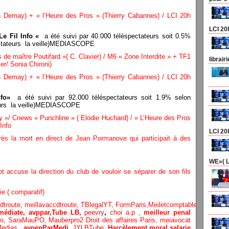
n Demay) + « l’Heure des Pros » (Thierry Cabannes) / LCI 20h
LCI 20
Le Fil Info «
a été suivi par 40.000 téléspectateurs soit 0.5%
ectateurs la veille)MEDIASCOPE
e maître Poutifard »( C. Clavier) / M6 « Zone Interdite » + TF1
librair
er/ Sonia Chironi)
n Demay) + « l’Heure des Pros » (Thierry Cabannes) / LCI 20h
nfo»
a été suivi par 92.000 téléspectateurs soit 1.9% selon
teurs la veille)MEDIASCOPE
/ Cnews « Punchline » ( Elodie Huchard) / » L’Heure des Pros
Info
LCI 20
rès la mort en direct de Jean Pormanove qui participait à des
WE»( L
 accuse la direction du club de vouloir se séparer de son fils
ie ( comparatif)
dtroute,
meillavaccdtroute,
TBlegalYT,
FormParis,
Meiletcomptableparis
,
Meil
édiate, avppar
,
Tube LB,
peevry
,
choi a.p ,
meilleur penal
Po,
SaraMauPO,
Mauberpro2
Droit des affaires Paris,
meiavocat
edias ,
avpenParMedi,
JYLBTube,
Harcèlement moral salarie