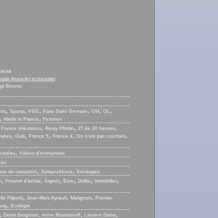
licité
naire financier et boursier
gs Bourse
,
,
,
,
,
,
rts
Sports
PSG
Paris Saint Germain
OM
OL
,
,
Made in France
Femmes
,
,
,
,
France télévisions
Remy Pfimlin
JT de 20 heures
,
,
,
,
,
ysées
Gulli
France 5
France 4
On n’est pas couchés
,
 cotées
Vidéos d’entreprises
ées
,
,
our de cassation
Jurisprudence
Sondages
,
,
,
,
,
,
i
Pouvoir d’achat
Argent
Euro
Dollar
Immobilier
,
,
,
ie Filipetti
Jean-Marc Ayrault
Matignon
Premier
,
urg
Ecologie
,
,
,
,
Denis Brogniart
Anne Roumanoff
Laurent Gerra