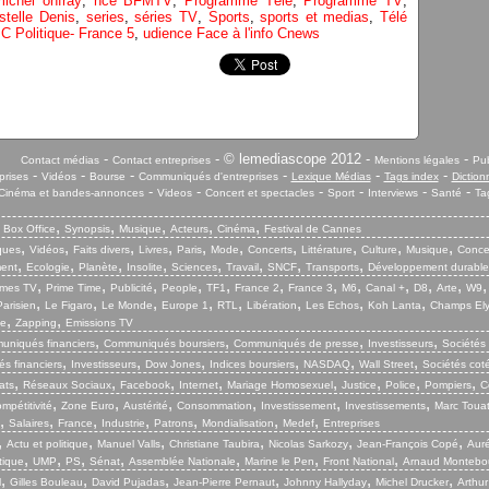
michel onfray
,
nce BFMTV
,
Programme Télé
,
Programme TV
,
telle Denis
,
series
,
séries TV
,
Sports
,
sports et medias
,
Télé
C Politique- France 5
,
udience Face à l'info Cnews
-
- © lemediascope 2012 -
-
Contact médias
Contact entreprises
Mentions légales
Pub
-
-
-
-
-
-
prises
Vidéos
Bourse
Communiqués d'entreprises
Lexique Médias
Tags index
Diction
-
-
-
-
-
-
Cinéma et bandes-annonces
Videos
Concert et spectacles
Sport
Interviews
Santé
Ta
,
,
,
,
,
,
Box Office
Synopsis
Musique
Acteurs
Cinéma
Festival de Cannes
,
,
,
,
,
,
,
,
,
,
iques
Vidéos
Faits divers
Livres
Paris
Mode
Concerts
Littérature
Culture
Musique
Conce
,
,
,
,
,
,
,
,
ent
Ecologie
Planète
Insolite
Sciences
Travail
SNCF
Transports
Développement durable
,
,
,
,
,
,
,
,
,
,
,
mes TV
Prime Time
Publicité
People
TF1
France 2
France 3
M6
Canal +
D8
Arte
W9
,
,
,
,
,
,
,
,
arisien
Le Figaro
Le Monde
Europe 1
RTL
Libération
Les Echos
Koh Lanta
Champs El
,
,
ie
Zapping
Emissions TV
,
,
,
,
niqués financiers
Communiqués boursiers
Communiqués de presse
Investisseurs
Sociétés
,
,
,
,
,
,
s financiers
Investisseurs
Dow Jones
Indices boursiers
NASDAQ
Wall Street
Sociétés cot
,
,
,
,
,
,
,
,
ats
Réseaux Sociaux
Facebook
Internet
Mariage Homosexuel
Justice
Police
Pompiers
C
,
,
,
,
,
,
mpétitivité
Zone Euro
Austérité
Consommation
Investissement
Investissements
Marc Touat
,
,
,
,
,
,
,
Salaires
France
Industrie
Patrons
Mondialisation
Medef
Entreprises
,
,
,
,
,
,
Actu et politique
Manuel Valls
Christiane Taubira
Nicolas Sarkozy
Jean-François Copé
Aurél
,
,
,
,
,
,
,
tique
UMP
PS
Sénat
Assemblée Nationale
Marine le Pen
Front National
Arnaud Montebo
,
,
,
,
,
,
l
Gilles Bouleau
David Pujadas
Jean-Pierre Pernaut
Johnny Hallyday
Michel Drucker
Arthur