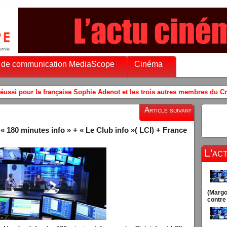
 de communication MediaScope
Cinéma
ophie Adenot et les trois autres membres du Crew-12 à la Station spatial
Article suivant
 180 minutes info » + « Le Club info »( LCI) + France
L'ac
(Margo
contre