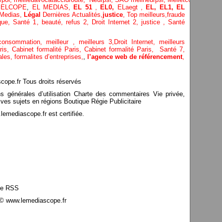
,
ELCOPE
,
EL MEDIAS,
EL 51
,
EL0,
ELaegt ,
EL,
EL1,
EL
Medias,
Légal
Dernières
Actualités,
justice
,
Top meilleurs
,
fraude
que
,
Santé 1
, beauté,
refus 2
,
Droit Internet 2
,
justice
, Santé
consommation
, meilleur ,
meilleurs 3,
Droit Internet
,
meilleurs
aris,
Cabinet formalité Paris,
Cabinet formalité Paris,
Santé 7,
ales,
formalites d’entreprises,
,
l’agence web de référencement
,
pe.fr Tous droits réservés
ns générales d’utilisation Charte des commentaires Vie privée,
ves sujets en régions Boutique Régie Publicitaire
mediascope.fr est certifiée.
le RSS
© www.lemediascope.fr