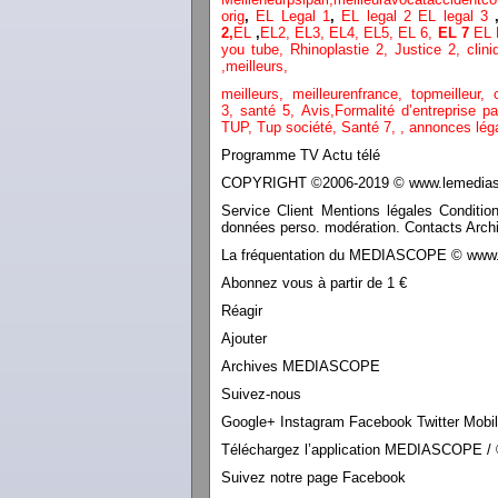
orig
,
EL Legal 1
,
EL legal 2
EL legal 3
2,
EL
,
EL2,
EL3,
EL4,
EL5,
EL 6,
EL 7
EL 
you tube
,
Rhinoplastie 2
,
Justice 2
,
clini
,
meilleurs
,
meilleurs
,
meilleurenfrance,
topmeilleur,
3,
santé 5,
Avis
,
Formalité d’entreprise p
TUP,
Tup société,
Santé 7
,
,
annonces lég
Programme TV Actu télé
COPYRIGHT ©2006-2019 © www.lemediasco
Service Client Mentions légales Conditio
données perso. modération. Contacts Archi
La fréquentation du MEDIASCOPE © www.le
Abonnez vous à partir de 1 €
Réagir
Ajouter
Archives MEDIASCOPE
Suivez-nous
Google+ Instagram Facebook Twitter Mobi
Téléchargez l’application MEDIASCOPE / 
Suivez notre page Facebook