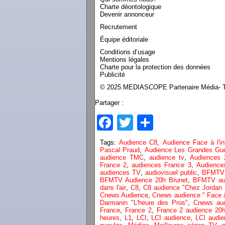
Charte déontologique
Devenir annonceur
Recrutement
Équipe éditoriale
Conditions d’usage
Mentions légales
Charte pour la protection des données
Publicité
© 2025 MEDIASCOPE Partenaire Média- To
Partager :
Facebook
Twitter
Partager
Tags:
Audience C8
,
Audience Face à l'i
Pascal Praud
,
Audience Les Grandes Gu
audience TMC
,
audience tv
,
Audiences 
France 2
,
audiences France 3
,
Audience
audiences TV
,
audiovisuel public
,
BFMTV
BFMTV Audience 20h Brunet
,
BFMTV aud
dans l'air
,
C8
,
C8 audience "Chez Jordan
Cnews Audience
,
Cnews audience " Face 
Darmanin "L'heure des Pros"
,
Cnews aud
France
,
France 2
,
France 2 audience 20
heures
,
L1
,
LCI
,
LCI audience
,
LCI audie