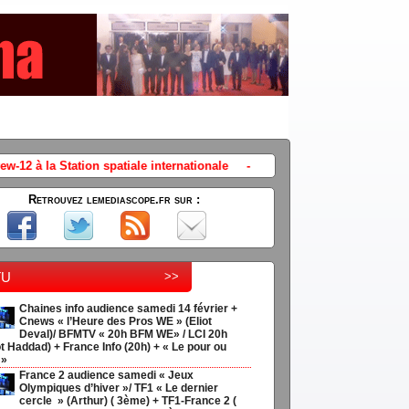
e internationale
-
Chaines info audience vendredi 13 février + Cnews
Retrouvez lemediascope.fr sur :
tu
>>
Chaines info audience samedi 14 février +
Cnews « l’Heure des Pros WE » (Eliot
Deval)/ BFMTV « 20h BFM WE» / LCI 20h
t Haddad) + France Info (20h) + « Le pour ou
 »
France 2 audience samedi « Jeux
Olympiques d’hiver »/ TF1 « Le dernier
cercle » (Arthur) ( 3ème) + TF1-France 2 (