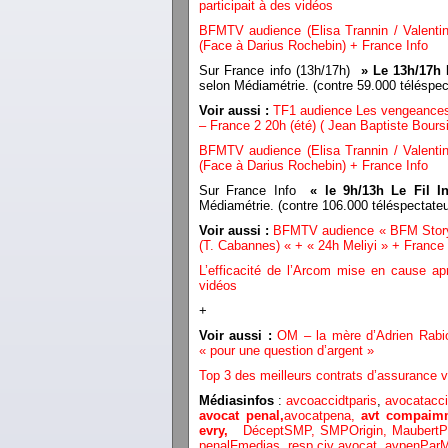
participait à des vidéos
BFMTV audience (Elisa Trannin / Valenti
(Face à Darius Rochebin) + France Info
Sur France info (13h/17h)
» Le 13h/17h 
selon Médiamétrie. (contre 59.000 télésp
Voir aussi :
TF1 audience Les vengeances d
– France 2 20h (été) ( Jean Baptiste Boursi
BFMTV audience (Elisa Trannin / Valenti
(Face à Darius Rochebin) + France Info
Sur France Info
« le 9h/13h Le Fil I
Médiamétrie. (contre 106.000 téléspecta
Voir aussi :
BFMTV audience « BFM Story »
(T. Cabannes) « + « 24h Meliyi » + France 
L’efficacité de l’Arcom mise en cause ap
vidéos
+
Voir aussi :
OM – la mère d’Adrien Rabiot
« pour une question d’argent »
Top 3 des meilleurs contrats d’assurance v
Médiasinfos
:
avcoaccidtparis
,
avocatacci
avocat penal,
avocatpena,
avt compaimm
evry,
DéceptSMP,
SMP
Origin,
Maubert
penalFmedias,
resp civ avocat
,
avpenParM