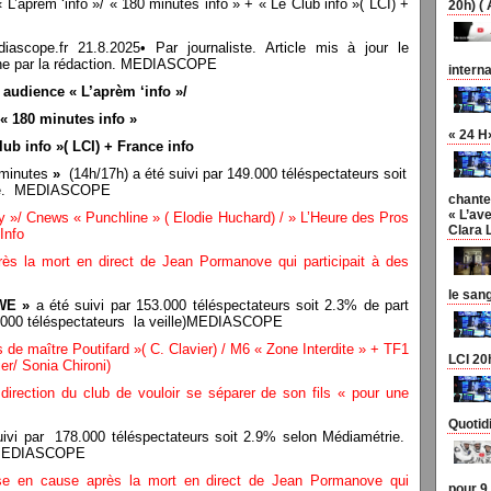
’aprèm ‘info »/ « 180 minutes info » + « Le Club info »( LCI) +
20h) (
pe.fr 21.8.2025• Par journaliste. Article mis à jour le
n une par la rédaction. MEDIASCOPE
interna
udience « L’aprèm ‘info »/
« 180 minutes info »
« 24 H
lub info »( LCI) + France info
 minutes
»
(14h/17h) a été suivi par 149.000 téléspectateurs soit
trie. MEDIASCOPE
chante
« L’ave
/ Cnews « Punchline » ( Elodie Huchard) / » L’Heure des Pros
Clara 
Info
rès la mort en direct de Jean Pormanove qui participait à des
le san
 WE »
a été suivi par 153.000 téléspectateurs soit 2.3% de part
1.000 téléspectateurs la veille)MEDIASCOPE
e maître Poutifard »( C. Clavier) / M6 « Zone Interdite » + TF1
LCI 20
er/ Sonia Chironi)
irection du club de vouloir se séparer de son fils « pour une
Quotid
ivi par 178.000 téléspectateurs soit 2.9% selon Médiamétrie.
le)MEDIASCOPE
mise en cause après la mort en direct de Jean Pormanove qui
pour 9