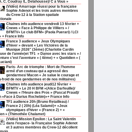
 A. C. Coudray /L. Delahousse)/ C à Vous »
(Vidéo) Amarrage réussi pour la française
Sophie Adenot et les trois autres membres
du Crew-12 à la Station spatiale
tionale
Chaines info audience vendredi 13 février +
Cnews « Face à Philippe de Villiers » /
BFMTV« Le club BFM» (Paola Puerari) / LCI
» + France Info
France 3 audience « Jeux Olympiques
d’hiver » devant « Les Victoires de la
Musique 2026″ (3ème) (Charlotte Cardin
use de l’année)et TF1 » Danse avec les stars » /
nture c’est l’aventure » ( 4ème) + « Quotidien » (
Luciani)
Paris- Arc de triomphe : Mort de l’homme
armé d’un couteau qui a agressé des
gendarmes/ Macon « Je salue le courage et
g-froid de nos gendarmes et de nos militaires)
Chaines info audience jeudi12 février +
BFMTV « Le 20 H BFM »(Alice Darfeuille)/
Cnews « l’Heure des Pros » (Pascal Praud)/
h «Face à Darius Rochebin)»+ France Info
TF1 audience 20h (Bruno Retailleau) /
France 2 ( 20h) (Léa Salamé)+ »Jeux
olympiques d’hiver » (France 2) + «
ien » (Thimothée Chalamet)
(Vidéo) Mission Epsilon : La Saint Valentin
dans l’espace- la Française Sophie Adenot
et 3 autres membres du Crew-12 décollent
 mois