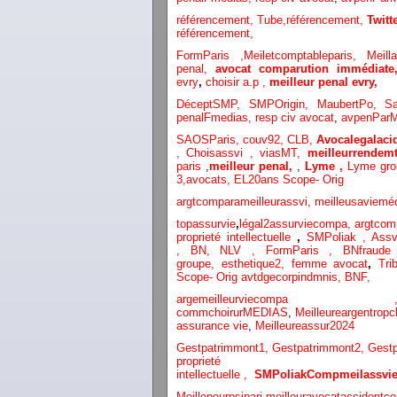
référencement,
Tube,référencement,
Twit
référencement,
FormParis ,
Meiletcomptableparis
,
Meil
penal,
avocat comparution immédiat
evry
,
choisir a.p ,
meilleur penal evry,
DéceptSMP,
SMP
Origin,
MaubertPo,
S
penalFmedias,
resp civ avocat
,
avpenParM
SAOSParis,
couv92,
CLB,
Avocalegalacid
,
Choisassvi ,
viasMT,
meilleurrendemt
paris
,
meilleur penal,
,
Lyme ,
Lyme gr
3
,
avocats,
EL20ans Scope- Orig
argtcomparameilleurassvi,
meilleusaviemé
topassurvie
,
légal2assurviecompa,
argtcom
proprieté intellectuelle
,
SMPoliak ,
Assv
,
BN,
NLV ,
FormParis ,
BNfraud
groupe,
esthetique2,
femme avocat
,
Tri
Scope- Orig
avtdgecorpindmnis,
BNF,
argemeilleurvi
commchoirurMEDIAS
,
Meilleureargentropc
assurance vie
,
Meilleureassur2024
Gestpatrimmont1,
Gestpatrimmont2,
Gest
proprieté
intellectuelle
,
SMPoliak
Compmeilassvie
Meilleneurpsipari,
meilleuravocataccidentco