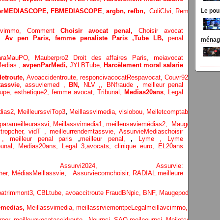
terMEDIASCOPE,
FBMEDIASCOPE
,
argbn,
refbn,
ColiCIvi,
Remypics
,
Med
Le pou
lavimmo,
Comment
Choisir avocat penal,
Choisir avocat
e,
Av pen Paris,
femme penaliste Paris
,Tube LB,
penal
ménage
araMauPO,
Mauberpro2
Droit des affaires Paris,
meiavocat
edias ,
avpenParMedi,
JYLBTube,
Harcèlement moral salarie
etroute,
Avoaccidentroute,
responcivacocat
Respavocat,
Couvr92,
Meilleur
assvie
,
assuviemed ,
BN,
NLV ,
,
BNfraude
,
meilleur penal
oupe,
esthetique2,
femme avocat
,
Tribunal,
Medias20ans
,
Legal
dias
2,
MeilleurssviTop3
,
Meillassvimedia,
visiobou
,
Meiletcomptableparis
,
Ass
parameilleurassvi,
Meillassvimedia1,
meilleusaviemédias
2,
Maugepodecep,
tropcher,
vidT ,
meilleurrendemtassvie,
AssurvieMediaschoisir
e ,
meilleur penal paris
,
meilleur penal,
,
Lyme ,
Lyme
bunal,
Medias20ans,
Legal 3
,
avocats, clinique
euro,
EL20ans
ecompa ,
Assurvi2024,
Assurvie:
her,
Médias
Meillassvie
,
Assurviecomchoisir,
RADIAL meilleure
patrimmont3,
CBLtube,
avoaccitroute
FraudBNpic,
BNF,
Maugepodecep,
YTF
medias,
Meillassvimedia,
meillassrviemontpe
Legalmeillavcimmo,
Bnytube,
rpor,
meilleuavocataccidroute,
Neurpsi,
SAO
meilneurpsi,
Meiletcomptablepa