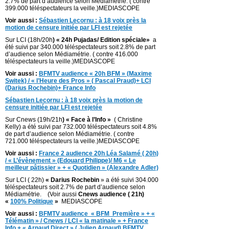
2.7% de part d’audience selon Médiamétrie. ( contre
399.000 téléspectateurs la veille.)MEDIASCOPE
Voir aussi :
Sébastien Lecornu : à 18 voix près la
motion de censure initiée par LFI est rejetée
Sur LCI (18h/20h
) « 24h Pujadas/ Edition spéciale»
a
été suivi par 340.000 téléspectateurs soit 2.8% de part
d’audience selon Médiamétrie. ( contre 416.000
téléspectateurs la veille.)MEDIASCOPE
Voir aussi :
BFMTV audience « 20h BFM » (Maxime
Switek) / « l’Heure des Pros » ( Pascal Praud)+ LCI
(Darius Rochebin)+ France Info
Sébastien Lecornu : à 18 voix près la motion de
censure initiée par LFI est rejetée
Sur Cnews (19h/21h
) « Face à l’Info »
( Christine
Kelly) a été suivi par 732.000 téléspectateurs soit 4.8%
de part d’audience selon Médiamétrie. ( contre
721.000 téléspectateurs la veille.)MEDIASCOPE
Voir aussi :
France 2 audience 20h Léa Salamé ( 20h)
/ « L’évènement » (Edouard Philippe)/ M6 « Le
meilleur pâtissier » + « Quotidien » (Alexandre Adler)
Sur LCI ( 22h)
« Darius Rochebin
» a été suivi 304.000
téléspectateurs soit 2.7% de part d’audience selon
Médiamétrie. (Voir aussi
Cnews audience ( 21h)
«
100% Politique
»
MEDIASCOPE
Voir aussi :
BFMTV audience « BFM Première » + «
Télématin » / Cnews / LCI « la matinale » + France
Info + « Arnaud Direct » ( Julien Arnaud) BFMTV