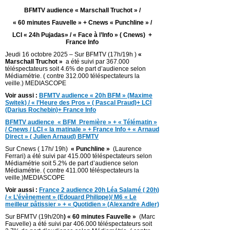
BFMTV audience « Marschall Truchot » /
« 60 minutes Fauvelle » + Cnews « Punchline » /
LCI « 24h Pujadas» / « Face à l’Info » ( Cnews) +
France Info
Jeudi 16 octobre 2025 – Sur BFMTV (17h/19h )
«
Marschall Truchot »
a été suivi par 367.000
téléspectateurs soit 4.6% de part d’audience selon
Médiamétrie. ( contre 312.000 téléspectateurs la
veille.) MEDIASCOPE
Voir aussi :
BFMTV audience « 20h BFM » (Maxime
Switek) / « l’Heure des Pros » ( Pascal Praud)+ LCI
(Darius Rochebin)+ France Info
BFMTV audience « BFM Première » + « Télématin »
/ Cnews / LCI « la matinale » + France Info + « Arnaud
Direct » ( Julien Arnaud) BFMTV
Sur Cnews ( 17h/ 19h)
« Punchline »
(Laurence
Ferrari) a été suivi par 415.000 téléspectateurs selon
Médiamétrie soit 5.2% de part d’audience selon
Médiamétrie. ( contre 411.000 téléspectateurs la
veille.)MEDIASCOPE
Voir aussi :
France 2 audience 20h Léa Salamé ( 20h)
/ « L’évènement » (Edouard Philippe)/ M6 « Le
meilleur pâtissier » + « Quotidien » (Alexandre Adler)
Sur BFMTV (19h/20h
) « 60 minutes Fauvelle »
(Marc
Fauvelle) a été suivi par 406.000 téléspectateurs soit