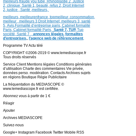
meilleurs
,
fraude you tube
,
Rhinoplastie 2
,
Justice
2
,
clinique
,
Santé 1
, beauté,
refus 2
,
Droit Internet
2
,
justice
, Santé ,
meilleurs
,
meilleurs
,
meilleurenfrance,
topmeilleur,
consommation
,
meilleur ,
meilleurs 3,
Droit Internet
,
meilleurs 3,
santé
5,
Avis
,
Formalité d’entreprise paris,
Cabinet formalité
Paris,
Cabinet formalité Paris,
Santé 7, TUP,
Tup
société,
Santé 7
,
,
annonces légales,
formalites
d’entreprises,
,
l’agence web de référencement
,
Programme TV Actu télé
COPYRIGHT ©2006-2019 © www.lemediascope.fr
Tous droits réservés
Service Client Mentions légales Conditions générales
d’utilisation Charte des commentaires Vie privée,
données perso. modération. Contacts Archives sujets
en régions Boutique Régie Publicitaire
La fréquentation du MEDIASCOPE ©
www.lemediascope.fr est certifiée.
Abonnez vous à partir de 1 €
Réagir
Ajouter
Archives MEDIASCOPE
Suivez-nous
Google+ Instagram Facebook Twitter Mobile RSS