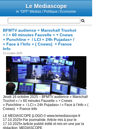
Le Mediascope
le "OFF" Medias / Politique / Economie
BFMTV audience « Marschall Truchot
» / « 60 minutes Fauvelle » + Cnews
« Punchline » / LCI « 24h Pujadas» /
« Face à l’Info » ( Cnews) + France
Info
13 octobre 2025
Jeudi 16 octobre 2025 – BFMTV audience « Marschall
Truchot » / « 60 minutes Fauvelle » + Cnews
« Punchline » / LCI « 24h Pujadas» / « Face à l’Info » (
Cnews) + France Info
LE MEDIASCOPE |LOGO © www.lemediascope.fr
17.10.2025• Par journaliste. Article mis à jour le
17.10.2025• /article publié édité et mis en une par la
rédaction. MEDIASCOPE