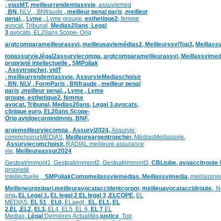
,
viasMT,
meilleurrendemtassvie
,
assuviemed
,
BN,
NLV ,
,
BNfraude
,
meilleur penal paris
,
meilleur
penal,
,
Lyme ,
Lyme groupe,
esthetique2,
femme
avocat
,
Tribunal,
Medias20ans
,
Legal
3
,
avocats,
EL20ans Scope- Orig
argtcomparameilleurassvi,
meilleusaviemédias
2,
MeilleurssviTop3
,
Meillass
topassurvie
,
légal2assurviecompa,
argtcomparameilleurassvi,
Meillassvimed
proprieté intellectuelle
,
SMPoliak
,
Assvtropcher,
vidT
,
meilleurrendemtassvie,
AssurvieMediaschoisir
,
BN,
NLV ,
FormParis ,
BNfraude ,
meilleur penal
paris
,
meilleur penal,
,
Lyme ,
Lyme
groupe,
esthetique2,
femme
avocat
,
Tribunal,
Medias20ans,
Legal 3
,
avocats,
clinique
euro,
EL20ans Scope-
Orig
avtdgecorpindmnis,
BNF,
argemeilleurviecompa ,
Assurvi2024,
Assurvie:
commchoirurMEDIAS
,
Meilleureargentropcher,
Médias
Meillassvie
,
Assurviecomchoisir,
RADIAL meilleure assurance
vie
,
Meilleureassur2024
Gestpatrimmont1,
Gestpatrimmont2,
Gestpatrimmont3,
CBLtube,
avoaccitroute
proprieté
intellectuelle
,
SMPoliak
Compmeilassviemedias,
Meillassvimedia,
meillassrv
Meilleneurpsipari,
meilleuravocataccidentcorpor,
meilleuavocataccidroute,
N
orig
,
EL Legal 1
,
EL legal 2
EL legal 3
,
ELCOPE
,
EL
MEDIAS,
EL 51
,
EL0,
ELaegt ,
EL,
EL1,
EL
2,
EL
,
EL2,
EL3,
EL4,
EL5,
EL 6,
EL 7
EL
Medias,
Légal
Dernières
Actualités,
justice
,
Top