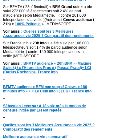
Sur BFMTV ( 23h15/minuit)
« BFM Grand soir
» a été
suivi 272.000 téléspectateurs soit 2.4% de part
d’audience selon Médiamétrie. ( contre 201.000
téléspectateurs la veille.)(Voir aussi
Cnews audience (
21h) «
100% Politique
»
MEDIASCOPE
Voir aussi :
Quelles sont les 3 Meilleures
Assurances vie 2025 ? Comparatif des rendements
Sur France Info
« 23h Info »
a été suivi par 108.000
téléspectateurs soit 1.4% de part d’audience selon
Médiamétrie. ( contre 140.000 téléspectateurs la
veille.)MEDIASCOPE
Voir aussi :
BFMTV audience « 20h BFM » (Maxime
Switek) / « l’Heure des Pros » ( Pascal Praud)+ LCI
(Darius Rochebin)+ France Info
+
BFMTV audience« BFM non stop »/ Cnews « 180
minutes info » + « Le Club info »( LCI) + France info
+
Sébastien Lecornu : à 18 voix près la motion de
censure initiée par LFI est rejetée
+
Quelles sont les 3 Meilleures Assurances vie 2025 ?
Comparatif des rendements
Meilleure assurance-vie : comparatif