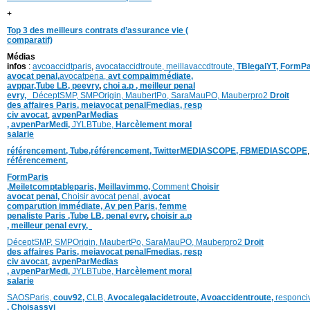
+
Top 3 des meilleurs contrats d’assurance vie (
comparatif)
Médias
infos
:
avcoaccidtparis
,
avocataccidtroute,
meillavaccdtroute,
TBlegalYT,
FormPa
avocat penal,
avocatpena,
avt compaimmédiate,
avppar
,
Tube LB,
peevry
,
choi a.p ,
meilleur penal
evry,
DéceptSMP,
SMP
Origin,
MaubertPo,
SaraMauPO,
Mauberpro2
Droit
des affaires Paris,
meiavocat penalFmedias,
resp
civ avocat
,
avpenParMedias
,
avpenParMedi,
JYLBTube,
Harcèlement moral
salarie
référencement,
Tube,référencement,
TwitterMEDIASCOPE,
FBMEDIASCOPE
référencement,
FormParis
,
Meiletcomptableparis
,
Meillavimmo,
Comment
Choisir
avocat penal,
Choisir avocat penal,
avocat
comparution immédiate,
Av pen Paris,
femme
penaliste Paris
,Tube LB,
penal evry
,
choisir a.p
,
meilleur penal evry,
DéceptSMP,
SMP
Origin,
MaubertPo,
SaraMauPO,
Mauberpro2
Droit
des affaires Paris,
meiavocat penalFmedias,
resp
civ avocat
,
avpenParMedias
,
avpenParMedi,
JYLBTube,
Harcèlement moral
salarie
SAOSParis,
couv92,
CLB,
Avocalegalacidetroute,
Avoaccidentroute,
responci
,
Choisassvi