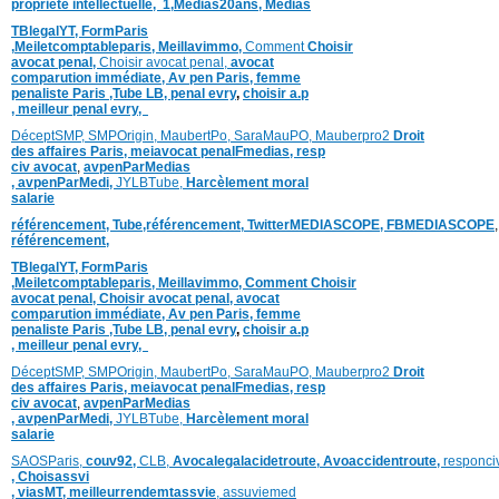
propriété intellectuelle,
1,
Medias20ans,
Médias
TBlegalYT,
FormParis
,
Meiletcomptableparis
,
Meillavimmo,
Comment
Choisir
avocat penal,
Choisir avocat penal,
avocat
comparution immédiate,
Av pen Paris,
femme
penaliste Paris
,Tube LB,
penal evry
,
choisir a.p
,
meilleur penal evry,
DéceptSMP,
SMP
Origin,
MaubertPo,
SaraMauPO,
Mauberpro2
Droit
des affaires Paris,
meiavocat penalFmedias,
resp
civ avocat
,
avpenParMedias
,
avpenParMedi,
JYLBTube,
Harcèlement moral
salarie
référencement,
Tube,référencement,
TwitterMEDIASCOPE,
FBMEDIASCOPE
référencement,
TBlegalYT,
FormParis
,
Meiletcomptableparis
,
Meillavimmo,
Comment
Choisir
avocat penal,
Choisir avocat penal,
avocat
comparution immédiate,
Av pen Paris,
femme
penaliste Paris
,Tube LB,
penal evry
,
choisir a.p
,
meilleur penal evry,
DéceptSMP,
SMP
Origin,
MaubertPo,
SaraMauPO,
Mauberpro2
Droit
des affaires Paris,
meiavocat penalFmedias,
resp
civ avocat
,
avpenParMedias
,
avpenParMedi,
JYLBTube,
Harcèlement moral
salarie
SAOSParis,
couv92,
CLB,
Avocalegalacidetroute,
Avoaccidentroute,
responci
,
Choisassvi
,
viasMT,
meilleurrendemtassvie
,
assuviemed