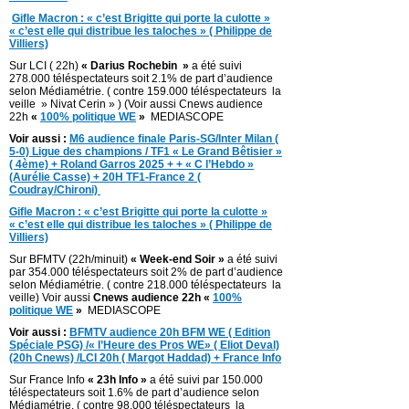
Gifle Macron : « c’est Brigitte qui porte la culotte »
« c’est elle qui distribue les taloches » ( Philippe de
Villiers)
Sur LCI ( 22h)
« Darius Rochebin »
a été suivi
278.000 téléspectateurs soit 2.1% de part d’audience
selon Médiamétrie. ( contre 159.000 téléspectateurs la
veille » Nivat Cerin » ) (Voir aussi Cnews audience
22h
«
100% politique WE
»
MEDIASCOPE
Voir aussi :
M6 audience finale Paris-SG/Inter Milan (
5-0) Ligue des champions / TF1 « Le Grand Bêtisier »
( 4ème) + Roland Garros 2025 + + « C l’Hebdo »
(Aurélie Casse) + 20H TF1-France 2 (
Coudray/Chironi)
Gifle Macron : « c’est Brigitte qui porte la culotte »
« c’est elle qui distribue les taloches » ( Philippe de
Villiers)
Sur BFMTV (22h/minuit)
« Week-end Soir »
a été suivi
par 354.000 téléspectateurs soit 2% de part d’audience
selon Médiamétrie. ( contre 218.000 téléspectateurs la
veille) Voir aussi
Cnews audience 22h «
100%
politique WE
»
MEDIASCOPE
Voir aussi :
BFMTV audience 20h BFM WE ( Edition
Spéciale PSG) /« l’Heure des Pros WE» ( Eliot Deval)
(20h Cnews) /LCI 20h ( Margot Haddad) + France Info
Sur France Info
« 23h Info »
a été suivi par 150.000
téléspectateurs soit 1.6% de part d’audience selon
Médiamétrie. ( contre 98.000 téléspectateurs la