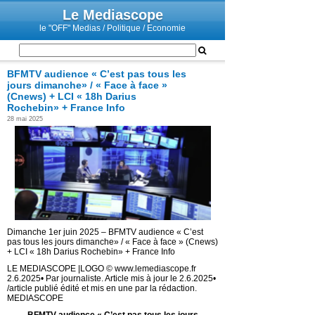
Le Mediascope
le "OFF" Medias / Politique / Economie
BFMTV audience « C’est pas tous les
jours dimanche» / « Face à face »
(Cnews) + LCI « 18h Darius
Rochebin» + France Info
28 mai 2025
Dimanche 1er juin 2025 – BFMTV audience « C’est
pas tous les jours dimanche» / « Face à face » (Cnews)
+ LCI « 18h Darius Rochebin» + France Info
LE MEDIASCOPE |LOGO © www.lemediascope.fr
2.6.2025• Par journaliste. Article mis à jour le 2.6.2025•
/article publié édité et mis en une par la rédaction.
MEDIASCOPE
BFMTV audience « C’est pas tous les jours