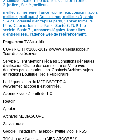
2
,
clinique
,
Santé 1
, beauté,
refus 2
,
Droit Internet
2
,
justice
, Santé ,
meilleurs
,
meilleurs
,
meilleurenfrance,
topmeilleur,
consommation
,
meilleur ,
meilleurs 3,
Droit Internet
,
meilleurs 3,
santé
5,
Avis
,
Formalité d’entreprise paris,
Cabinet formalité
Paris,
Cabinet formalité Paris,
Santé 7, TUP,
Tup
société,
Santé 7
,
,
annonces légales,
formalites
d’entreprises,
,
l’agence web de référencement
,
Programme TV Actu télé
COPYRIGHT ©2006-2019 © www.lemediascope.fr
Tous droits réservés
Service Client Mentions légales Conditions générales
d’utilisation Charte des commentaires Vie privée,
données perso. modération. Contacts Archives sujets
en régions Boutique Régie Publicitaire
La fréquentation du MEDIASCOPE ©
www.lemediascope.fr est certifiée.
Abonnez vous à partir de 1 €
Réagir
Ajouter
Archives MEDIASCOPE
Suivez-nous
Google+ Instagram Facebook Twitter Mobile RSS
Téléchargez l’application MEDIASCOPE / ©