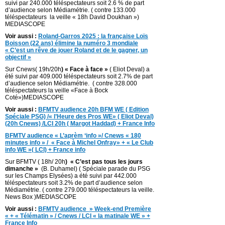
suivi par 240.000 téléspectateurs soit 2.6 % de part
d’audience selon Médiamétrie. ( contre 133.000
téléspectateurs la veille « 18h David Doukhan »)
MEDIASCOPE
Voir aussi :
Roland-Garros 2025 : la française Loïs
Boisson (22 ans) élimine la numéro 3 mondiale
« C’est un rêve de jouer Roland et de le gagner, un
objectif »
Sur Cnews( 19h/20h
) « Face à face »
( Eliot Deval) a
été suivi par 409.000 téléspectateurs soit 2.7% de part
d’audience selon Médiamétrie. ( contre 328.000
téléspectateurs la veille «Face à Bock
Coté»)MEDIASCOPE
Voir aussi :
BFMTV audience 20h BFM WE ( Edition
Spéciale PSG) /« l’Heure des Pros WE» ( Eliot Deval)
(20h Cnews) /LCI 20h ( Margot Haddad) + France Info
BFMTV audience « L’aprèm ‘info »/ Cnews « 180
minutes info » / « Face à Michel Onfray» + « Le Club
info WE »( LCI) + France info
Sur BFMTV ( 18h/ 20h
) « C’est pas tous les jours
dimanche »
(B. Duhamel) ( Spéciale parade du PSG
sur les Champs Elysées) a été suivi par 442.000
téléspectateurs soit 3.2% de part d’audience selon
Médiamétrie. ( contre 279.000 téléspectateurs la veille.
News Box )MEDIASCOPE
Voir aussi :
BFMTV audience » Week-end Première
« + « Télématin » / Cnews / LCI « la matinale WE » +
France Info