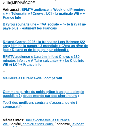
veille)MEDIASCOPE
Voir aussi :
BFMTV audience » Week-end Première
« + « Télématin » / Cnews / LCI « la matinale WE » +
France Info
Bayrou souhaite une « TVA sociale » / « le travail ne
paye plus » estiment les Français
+
Roland-Garros 2025 : la française Loïs Boisson (22
ans) élimine la numéro 3 mondiale « C’est un rêve de
jouer Roland et de le gagner, un objectif »
BFMTV audience « L’aprèm ‘info »/ Cnews « 180
minutes info » / « Affaire suivante» + « Le Club info
WE »( LCI) + France info
+
Meilleure assurance-vie : comparatif
+
Comment perdre du poids grâce à un geste simple
quotidien ? ( étude menée par des chercheurs )
Top 3 des meilleurs contrats d’assurance vie (
comparatif)
Médias infos:
meilavoctassvie,
assurance
vie
,
Société,
domiciliations Paris
, Économie,
avocat