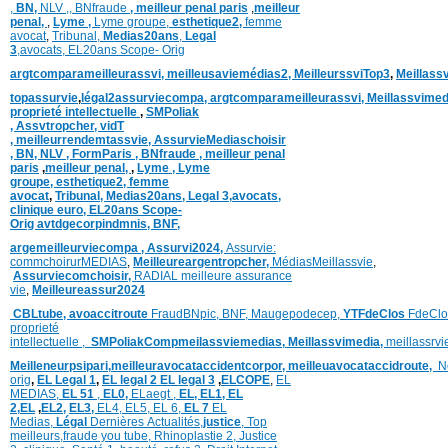
,
BN,
NLV ,
,
BNfraude
,
meilleur penal paris
,
meilleur
penal,
,
Lyme ,
Lyme groupe,
esthetique2,
femme
avocat
,
Tribunal,
Medias20ans
,
Legal
3
,
avocats,
EL20ans Scope- Orig
argtcomparameilleurassvi,
meilleusaviemédias
2,
MeilleurssviTop3
,
Meillass
topassurvie
,
légal2assurviecompa,
argtcomparameilleurassvi,
Meillassvimed
proprieté intellectuelle
,
SMPoliak
,
Assvtropcher,
vidT
,
meilleurrendemtassvie,
AssurvieMediaschoisir
,
BN,
NLV ,
FormParis ,
BNfraude ,
meilleur penal
paris
,
meilleur penal,
,
Lyme ,
Lyme
groupe,
esthetique2,
femme
avocat
,
Tribunal,
Medias20ans,
Legal 3
,
avocats,
clinique
euro,
EL20ans Scope-
Orig
avtdgecorpindmnis,
BNF,
argemeilleurviecompa ,
Assurvi2024,
Assurvie:
commchoirurMEDIAS
,
Meilleureargentropcher,
Médias
Meillassvie
,
Assurviecomchoisir,
RADIAL meilleure assurance
vie
,
Meilleureassur2024
CBLtube,
avoaccitroute
FraudBNpic,
BNF,
Maugepodecep,
YTFdeClos
FdeClo
proprieté
intellectuelle
,
SMPoliak
Compmeilassviemedias,
Meillassvimedia,
meillassrv
Meilleneurpsipari,
meilleuravocataccidentcorpor,
meilleuavocataccidroute,
N
orig
,
EL Legal 1
,
EL legal 2
EL legal 3
,
ELCOPE
,
EL
MEDIAS,
EL 51
,
EL0,
ELaegt ,
EL,
EL1,
EL
2,
EL
,
EL2,
EL3,
EL4,
EL5,
EL 6,
EL 7
EL
Medias,
Légal
Dernières
Actualités,
justice
,
Top
meilleurs
,
fraude you tube
,
Rhinoplastie 2
,
Justice