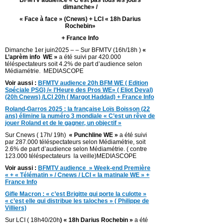
dimanche» /
« Face à face » (Cnews) + LCI « 18h Darius
Rochebin»
+ France Info
Dimanche 1er juin2025 – – Sur BFMTV (16h/18h )
«
L’aprèm info WE »
a été suivi par 420.000
téléspectateurs soit 4.2% de part d’audience selon
Médiamétrie. MEDIASCOPE
Voir aussi :
BFMTV audience 20h BFM WE ( Edition
Spéciale PSG) /« l’Heure des Pros WE» ( Eliot Deval)
(20h Cnews) /LCI 20h ( Margot Haddad) + France Info
Roland-Garros 2025 : la française Loïs Boisson (22
ans) élimine la numéro 3 mondiale « C’est un rêve de
jouer Roland et de le gagner, un objectif »
Sur Cnews ( 17h/ 19h)
« Punchline WE »
a été suivi
par 287.000 téléspectateurs selon Médiamétrie, soit
2.6% de part d’audience selon Médiamétrie. ( contre
123.000 téléspectateurs la veille)MEDIASCOPE
Voir aussi :
BFMTV audience » Week-end Première
« + « Télématin » / Cnews / LCI « la matinale WE » +
France Info
Gifle Macron : « c’est Brigitte qui porte la culotte »
« c’est elle qui distribue les taloches » ( Philippe de
Villiers)
Sur LCI ( 18h40/20h
) « 18h Darius Rochebin »
a été