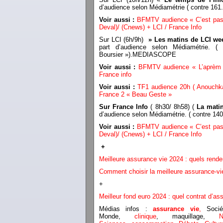
d’audience selon Médiamétrie ( contre 16
Voir aussi :
BFMTV audience « C’est pas t
Deval)/ (Cnews) + LCI / France Info
Sur LCI (6h/9h)
» Les matins de LCI w
part d’audience selon Médiamétrie. (
Boursier »).MEDIASCOPE
Voir aussi :
BFMTV audience « L’aprèm ‘
France info
Voir aussi :
TF1 audience 20h ( Anouchka
France 2 « Beau Geste »
Sur France Info
( 8h30/ 8h58) (
La mati
d’audience selon Médiamétrie. ( contre 14
Voir aussi :
BFMTV audience « C’est pas t
Deval)/ (Cnews) + LCI / France Info
+
Meilleure assurance vie 2024 : quels rend
Comment choisir la meilleure assurance-vi
+
Meilleur fond euro 2024 : quel contrat d’as
Médias infos :
assurance vie
,
Socié
Monde,
clinique
, maquillage,