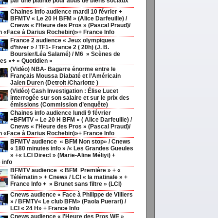
par une plainte pour abus de biens sociaux
Chaines info audience mardi 10 février +
BFMTV « Le 20 H BFM » (Alice Darfeuille) /
Cnews « l’Heure des Pros » (Pascal Praud)/
h «Face à Darius Rochebin)»+ France Info
France 2 audience « Jeux olympiques
d’hiver » / TF1- France 2 ( 20h) (J. B.
Boursier/Léa Salamé) / M6 » Scènes de
s »+ « Quotidien »
(Vidéo) NBA- Bagarre énorme entre le
Français Moussa Diabaté et l’Américain
Jalen Duren (Detroit /Charlotte )
(Vidéo) Cash Investigation : Élise Lucet
interrogée sur son salaire et sur le prix des
émissions (Commission d’enquête)
Chaines info audience lundi 9 février
+BFMTV « Le 20 H BFM » ( Alice Darfeuille) /
Cnews « l’Heure des Pros » (Pascal Praud)/
h «Face à Darius Rochebin)»+ France Info
BFMTV audience « BFM Non stop» / Cnews
« 180 minutes info » /« Les Grandes Gueules
» +« LCI Direct » (Marie-Aline Méliyi) +
 info
BFMTV audience « BFM Première » + «
Télématin » + Cnews / LCI « la matinale » +
France Info + » Brunet sans filtre » (LCI)
Cnews audience « Face à Philippe de Villiers
» / BFMTV« Le club BFM» (Paola Puerari) /
LCI « 24 H» + France Info
Cnews audience « l’Heure des Pros WE »