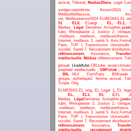
avocat
,
Tribunal,
Medias20ans
,
Legal 3
,
av
avtdgecorpindmnis,
Assurvi2024,
Médias
Meillassvie
,
As
vie
,
Meilleureassur2024
ELMEDIAS,
EL ori
51
,
EL0,
ELaegt ,
EL,
EL1,
Medias,
Légal
Dernières
Actualités,
justi
tube
,
Rhinoplastie 2
,
Justice 2
,
clinique
,
meilleurs
,
meilleurs
,
meilleurenfranc
Internet
,
meilleurs 3,
santé 5,
Avis
,
Formal
Paris,
TUP ( Transmission Universell
société,
Santé 7,
Recrutement distribution
référencement
,
Assurance
,
Transfe
intellectuelle
,
Médias
référencement,
Tub
jptouat,
Lkaddtube
CBLtube,
avoaccitrout
proprieté intellectuelle
,
SMPoliak ,
Assvt
,
BN,
NLV ,
FormParis ,
BNfraude
groupe,
esthetique2,
femme avocat
,
Tri
Scope- Orig
ELMEDIAS,
EL orig
,
EL Legal 1
,
EL leg
,
EL,
EL1,
EL 2,
EL
,
Medias,
Légal
Dernières
Actualités,
justic
tube
,
Rhinoplastie 2
,
Justice 2
,
clinique
,
meilleurs
,
meilleurs
,
meilleurenfranc
Internet
,
meilleurs 3,
santé 5,
Avis
,
Formal
Paris,
TUP ( Transmission Universell
société,
Santé 7,
Recrutement distributio
référencement
,
Assurance
,
Transf
intellectuelle, recrutement dist