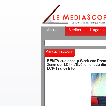
Accueil
Médias
L'agence
Article précédent
BFMTV audience » Week-end Premièr
Zemmour LCI « L’Événement du dima
LCI+ France Info