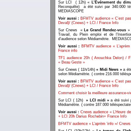
Sur LCI ( 12h) «
L’Événement du dim
Reconquête) a été suivi par 340.000 tél
MEDIASCOPE
Voir aussi :
BFMTV audience « C’est pas t
Deval)/ (Cnews) + LCI / France Info
Sur Cnews «
Le Grand Rendez-vous
» 
Travail, du Plein emploi et de l’Inserti
d’audience selon Médiamétrie. MEDIAS
Voir aussi :
BFMTV audience « L’aprèm ‘
France info
TF1 audience 20h ( Anouchka Delon) / F
« Beau Geste »
Sur Cnews ( 11h/14h)
« Midi News »
a ét
selon Médiamétrie. ( contre 216.000 télé
Voir aussi :
BFMTV audience « C’est pas t
Deval)/ (Cnews) + LCI / France Info
Comment choisir la meilleure assurance-vi
Sur LCI ( 12h)
» LCI midi »
a été suivi
Médiamétrie. ( contre 187.000 téléspecta
Voir aussi :
Cnews audience « L’Heure de
+ LCI 20h Darius Rochebin+ France Info
BFMTV audience « L’aprèm ‘info »/ Cnews «
Sur LCI (10h/12h) «
Le temps de l’Inf