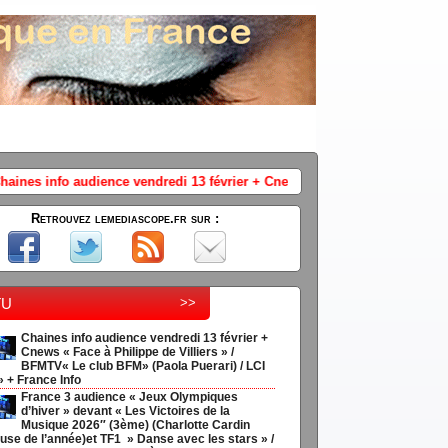
 février + Cnews « Face à Philippe de Villiers » / BFMTV« Le club BFM» 
Retrouvez lemediascope.fr sur :
tu
>>
Chaines info audience vendredi 13 février +
Cnews « Face à Philippe de Villiers » /
BFMTV« Le club BFM» (Paola Puerari) / LCI
» + France Info
France 3 audience « Jeux Olympiques
d’hiver » devant « Les Victoires de la
Musique 2026″ (3ème) (Charlotte Cardin
use de l’année)et TF1 » Danse avec les stars » /