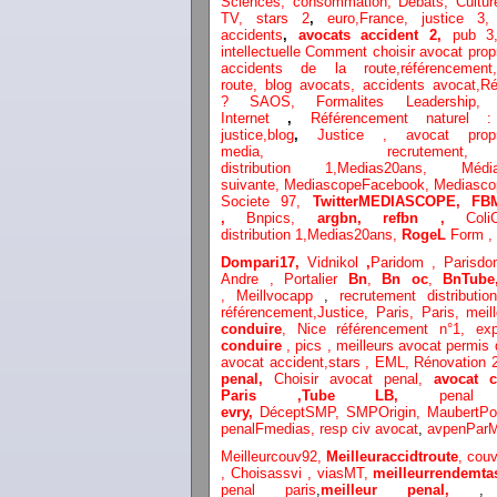
Sciences,
consommation
,
Débats
, Cultur
TV,
stars 2
,
euro,
France
,
justice 3
accidents
,
avocats accident 2,
pub 3
intellectuelle
Comment choisir avocat propri
accidents de la route,
référenceme
route,
blog
avocats,
accidents avocat,
Ré
?
SAOS
,
Formalites
Leadership
Internet
,
Référencement naturel
justice
,
blog
,
Justice
,
avocat proprié
media,
recrut
distribution
1,
Medias20ans,
Méd
suivante,
MediascopeFacebook,
Mediasc
Societe 97,
TwitterMEDIASCOPE,
FB
,
Bnpics,
argbn,
refbn ,
Col
distribution
1,
Medias20ans,
RogeL
Form ,
Dompari17,
Vidnikol
,
Paridom ,
Parisd
Andre ,
Portalier
Bn
,
Bn oc
,
BnTub
,
Meillvocapp
,
recrutement distribution
référencement
,
Justice
,
Paris,
Paris,
meil
conduire
,
Nice référencement n°1,
ex
conduire
,
pics
,
meilleurs avocat permis
avocat accident,
stars
,
EML,
Rénovation 
penal,
Choisir avocat penal,
avocat 
Paris
,Tube LB,
penal
evry,
DéceptSMP,
SMP
Origin,
MaubertP
penalFmedias,
resp civ avocat
,
avpenParM
Meilleurcouv92,
Meilleuraccidtroute
,
cou
,
Choisassvi ,
viasMT,
meilleurrendemta
penal paris
,
meilleur penal,