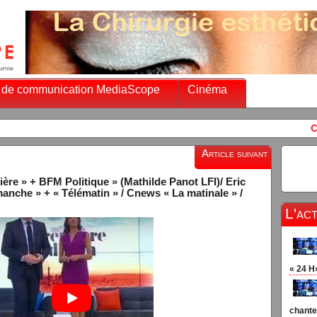
 de communication MediaScope
Cinéma
Chaines info audience vendredi 13
Article suivant
e » + BFM Politique » (Mathilde Panot LFI)/ Eric
nche » + « Télématin » / Cnews « La matinale » /
L'ac
« 24 H
chante