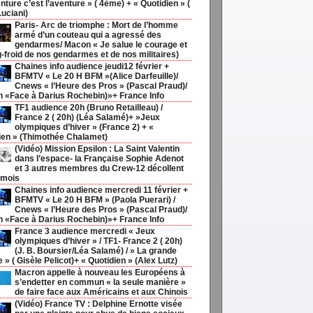
nture c’est l’aventure » ( 4ème) + « Quotidien » (
Luciani)
Paris- Arc de triomphe : Mort de l’homme
armé d’un couteau qui a agressé des
gendarmes/ Macon « Je salue le courage et
g-froid de nos gendarmes et de nos militaires)
Chaines info audience jeudi12 février +
BFMTV « Le 20 H BFM »(Alice Darfeuille)/
Cnews « l’Heure des Pros » (Pascal Praud)/
h «Face à Darius Rochebin)»+ France Info
TF1 audience 20h (Bruno Retailleau) /
France 2 ( 20h) (Léa Salamé)+ »Jeux
olympiques d’hiver » (France 2) + «
ien » (Thimothée Chalamet)
(Vidéo) Mission Epsilon : La Saint Valentin
dans l’espace- la Française Sophie Adenot
et 3 autres membres du Crew-12 décollent
 mois
Chaines info audience mercredi 11 février +
BFMTV « Le 20 H BFM » (Paola Puerari) /
Cnews « l’Heure des Pros » (Pascal Praud)/
h «Face à Darius Rochebin)»+ France Info
France 3 audience mercredi « Jeux
olympiques d’hiver » / TF1- France 2 ( 20h)
(J. B. Boursier/Léa Salamé) / » La grande
ie » ( Gisèle Pelicot)+ « Quotidien » (Alex Lutz)
Macron appelle à nouveau les Européens à
s’endetter en commun « la seule manière »
de faire face aux Américains et aux Chinois
(Vidéo) France TV : Delphine Ernotte visée