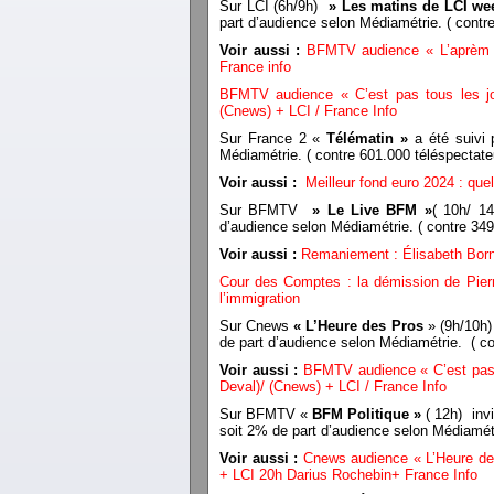
Sur LCI (6h/9h)
» Les matins de LCI w
part d’audience selon Médiamétrie. ( cont
Voir aussi :
BFMTV audience « L’aprèm ‘
France info
BFMTV audience « C’est pas tous les jou
(Cnews) + LCI / France Info
Sur France 2 «
Télématin »
a été suivi
Médiamétrie. ( contre 601.000 téléspecta
Voir aussi :
Meilleur fond euro 2024 : que
Sur BFMTV
» Le Live BFM »
( 10h/ 14
d’audience selon Médiamétrie. ( contre 3
Voir aussi :
Remaniement : Élisabeth Borne
Cour des Comptes : la démission de Pierre
l’immigration
Sur Cnews
« L’Heure des Pros
» (9h/10h) 
de part d’audience selon Médiamétrie. ( 
Voir aussi :
BFMTV audience « C’est pas t
Deval)/ (Cnews) + LCI / France Info
Sur BFMTV «
BFM Politique »
( 12h) inv
soit 2% de part d’audience selon Média
Voir aussi :
Cnews audience « L’Heure de
+ LCI 20h Darius Rochebin+ France Info