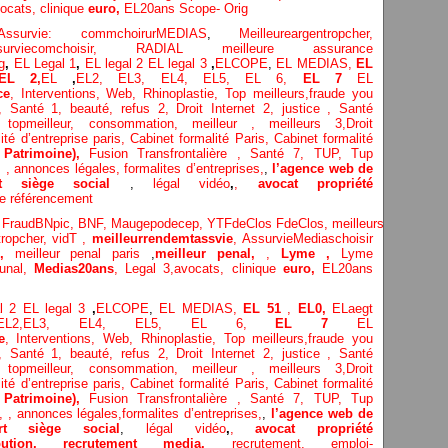
ocats, clinique
euro,
EL20ans Scope- Orig
Assurvie: commchoirurMEDIAS
,
Meilleureargentropcher,
surviecomchoisir,
RADIAL meilleure assurance
g
,
EL Legal 1
,
EL legal 2
EL legal 3
,
ELCOPE
,
EL MEDIAS,
EL
EL 2,
EL
,
EL2,
EL3,
EL4,
EL5,
EL 6,
EL 7
EL
ce
,
Interventions, Web,
Rhinoplastie
,
Top meilleurs
,
fraude you
,
Santé 1
, beauté,
refus 2
,
Droit Internet 2
,
justice
, Santé
e,
topmeilleur,
consommation
, meilleur ,
meilleurs 3,
Droit
ité d’entreprise paris,
Cabinet formalité Paris,
Cabinet formalité
e
Patrimoine),
Fusion Transfrontalière ,
Santé 7, TUP,
Tup
,
,
annonces légales,
formalites d’entreprises,
,
l’agence web de
rt siège social
,
légal vidéo
,
,
avocat propriété
e référencement
e
FraudBNpic,
BNF,
Maugepodecep,
YTFdeClos
FdeClos,
meilleurs
ropcher,
vidT ,
meilleurrendemtassvie
,
AssurvieMediaschoisir
,
meilleur penal paris
,
meilleur penal,
,
Lyme ,
Lyme
bunal,
Medias20ans
,
Legal 3
,
avocats, clinique
euro,
EL20ans
al 2
EL legal 3
,
ELCOPE
,
EL MEDIAS,
EL 51
,
EL0,
ELaegt
EL2,
EL3,
EL4,
EL5,
EL 6,
EL 7
EL
e
,
Interventions, Web,
Rhinoplastie
,
Top meilleurs
,
fraude you
,
Santé 1
, beauté,
refus 2
,
Droit Internet 2
,
justice
, Santé
e,
topmeilleur,
consommation
, meilleur ,
meilleurs 3,
Droit
ité d’entreprise paris,
Cabinet formalité Paris,
Cabinet formalité
e
Patrimoine),
Fusion Transfrontalière ,
Santé 7, TUP,
Tup
n,
,
annonces légales,
formalites d’entreprises,
,
l’agence web de
ert siège social
,
légal vidéo
,
,
avocat propriété
ribution,
recrutement media,
recrutement,
emploi-