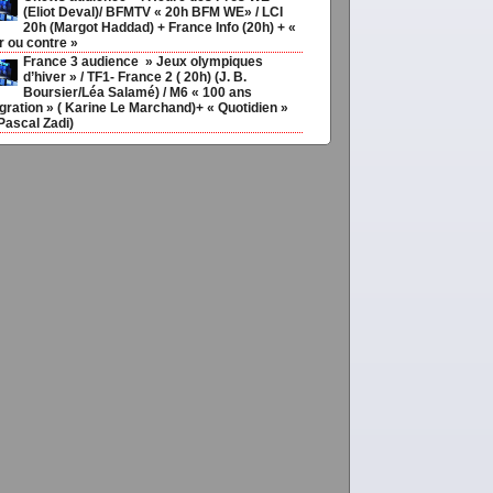
(Eliot Deval)/ BFMTV « 20h BFM WE» / LCI
20h (Margot Haddad) + France Info (20h) + «
r ou contre »
France 3 audience » Jeux olympiques
d’hiver » / TF1- France 2 ( 20h) (J. B.
Boursier/Léa Salamé) / M6 « 100 ans
gration » ( Karine Le Marchand)+ « Quotidien »
Pascal Zadi)