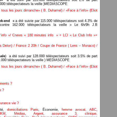
1.000 téléspectateurs la veille )MEDIASCOPE
ous les jours dimanche» ( B. Duhamel) / «Face à l’info» (Eliot
eek-end
»
a été suivie par 115.000 téléspectateurs soit 4.3% de
 contre 162.000 téléspectateurs la veille » Le 6h/9h J.B
info »/ Cnews « 180 minutes info » + LCI « Le Club Info »+
 Delon) / France 2 20h / Coupe de France ( Lens – Monaco) /
nale
) a été suivi par 128.000 téléspectateurs soit 3.5% de part
0.000 téléspectateurs la veille ) MEDIASCOPE
ous les jours dimanche» ( B. Duhamel) / «Face à l’info» (Eliot
ements ?
e ?
surance vie ?
té,
domiciliations Paris
, Économie,
femme avocat,
ABC
,
NKM
,
Médias
,
Argent
,
assurance 3,
clinique
,