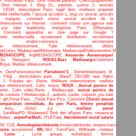
e,
Formalités Paris,
Droit Internet,
patients
, CNRS,programmes
,
Droit Internet 2
,
Blog EL
, patients,
justice 2
,
avocats
,
CEDH
,
domiciliation Paris,
legal dom,
meilleurs proprieté
été intellectuelle ?
avocat accident 1
,
resp civ avocat
,
avocats
nt, marques,
comment choisir avocat accident de la
férencement sur Internet : comment choisir son agence web
,
you tube leadership,
entreprises Paris
,
Diffamation
 : Comment apparaître en 1ère page sur Google ?
té intellectuelle, recrutement distribution,
recrutement
ement,
emploi-commerce,
recrutement
ias référencement,
Tube référencement,
affaire
opeConso,
MediascopeWiktionnaire,
MediascopeEtablissements
MEDIASCO
MEDIASCOPE
,
ArgMEDIASCOPE
Avoamian
Avoamianpari
iCIvi,
Remypics ,
ROUX2,
Bazr,
Medias
arg
recrutement
Bnjus,
Médias référencement,
om,
DomParismoinscher,
Parisdomn°1
,
Domentreprisparis,
B.
e,
Filiat
,
domiciliation paris
,
MaudT
,
DDJ,
BB n
ew,
Rakin
1, Fraudes pic,
Alexis
,
Meilleure inde
minisation
,
meilleur
leur référencement,
Colin
,
motos,
ROUX
, Avocat permis de
pertis,
Colin vidéo,
Rémy
,
Mediascope,
avocat permis de
 de conduire ?
Mediascope 2 ,
auteurs,
cardio,
corpore
l,
you tube
2
,
gifi,
Penal Paris,
,
Pénal Paris Pics,
Comment
Choisir avocat
comparution immédiate,
Av pen Paris,
femme penaliste
 evry
,
choisir a.p ,
meilleur penal
o,
SaraMauPO,
Mauberpro2
Droit des affaires Paris,
meiavocat
edias ,
avpenParMedi,
JYLBTube,
Harcèlement moral salarie
v92,
CLB,
Avocalegalacidetroute,
Avoaccidentroute,
responcivacocat
Respav
ssvie
,
assuviemed ,
BN,
NLV ,
FormParis ,
BNfraude
,
meilleur
,
Lyme ,
Lyme groupe,
esthetique2,
femme