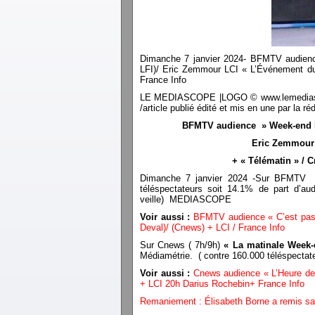
Dimanche 7 janvier 2024- BFMTV audienc
LFI)/ Eric Zemmour LCI « L’Événement d
France Info
LE MEDIASCOPE |LOGO © www.lemediascope.f
/article publié édité et mis en une par l
BFMTV audience » Week-end Pr
Eric Zemmour 
+ « Télématin » / C
Dimanche 7 janvier 2024 -Sur BFMTV
téléspectateurs soit 14.1% de part d’aud
veille) MEDIASCOPE
Voir aussi :
BFMTV audience « C’est pas t
Deval)/ (Cnews) + LCI / France Info
Sur Cnews ( 7h/9h)
« La matinale Week
Médiamétrie. ( contre 160.000 téléspecta
Voir aussi :
Cnews audience « L’Heure de
+ LCI 20h Darius Rochebin+ France Info
Remaniement : Élisabeth Borne a remis sa 