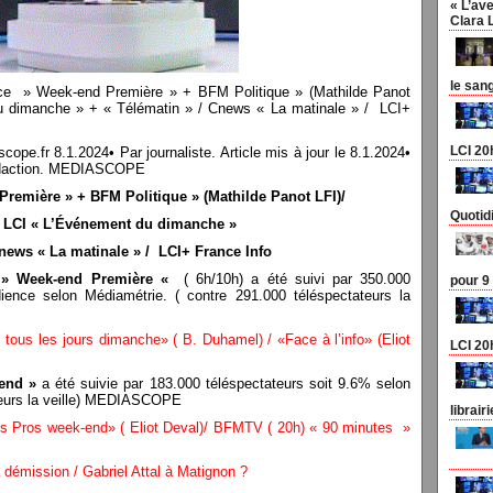
« L’ave
Clara 
le san
e » Week-end Première » + BFM Politique » (Mathilde Panot
u dimanche » + « Télématin » / Cnews « La matinale » / LCI+
LCI 20
r 8.1.2024• Par journaliste. Article mis à jour le 8.1.2024•
a rédaction. MEDIASCOPE
emière » + BFM Politique » (Mathilde Panot LFI)/
Quotid
LCI « L’Événement du dimanche »
news « La matinale » / LCI+ France Info
» Week-end Première «
( 6h/10h) a été suivi par 350.000
pour 9
ience selon Médiamétrie. ( contre 291.000 téléspectateurs la
ous les jours dimanche» ( B. Duhamel) / «Face à l’info» (Eliot
LCI 20
-end »
a été suivie par 183.000 téléspectateurs soit 9.6% selon
teurs la veille) MEDIASCOPE
librair
s Pros week-end» ( Eliot Deval)/ BFMTV ( 20h) « 90 minutes »
démission / Gabriel Attal à Matignon ?