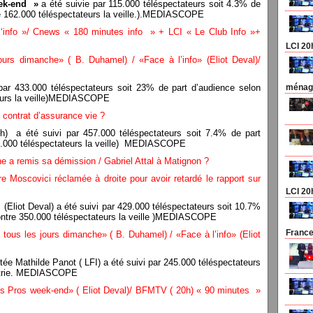
eek-end
»
a été suivie par 115.000 téléspectateurs soit 4.3% de
re 162.000 téléspectateurs la veille.).MEDIASCOPE
info »/ Cnews « 180 minutes info » + LCI « Le Club Info »+
LCI 20
rs dimanche» ( B. Duhamel) / «Face à l’info» (Eliot Deval)/
 par 433.000 téléspectateurs soit 23% de part d’audience selon
ménage
teurs la veille)MEDIASCOPE
l contrat d’assurance vie ?
h) a été suivi par 457.000 téléspectateurs soit 7.4% de part
49.000 téléspectateurs la veille) MEDIASCOPE
 a remis sa démission / Gabriel Attal à Matignon ?
 Moscovici réclamée à droite pour avoir retardé le rapport sur
LCI 20
(Eliot Deval) a été suivi par 429.000 téléspectateurs soit 10.7%
contre 350.000 téléspectateurs la veille )MEDIASCOPE
France
ous les jours dimanche» ( B. Duhamel) / «Face à l’info» (Eliot
itée Mathilde Panot ( LFI) a été suivi par 245.000 téléspectateurs
métrie. MEDIASCOPE
s Pros week-end» ( Eliot Deval)/ BFMTV ( 20h) « 90 minutes »