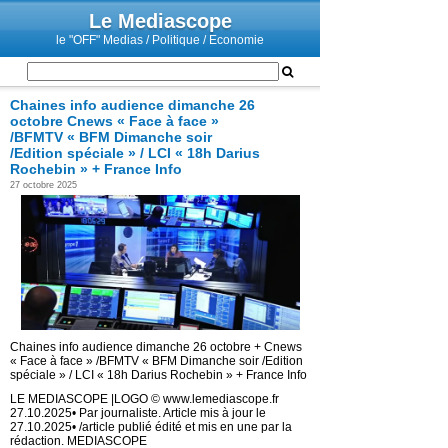
Le Mediascope
le "OFF" Medias / Politique / Economie
Chaines info audience dimanche 26
octobre Cnews « Face à face »
/BFMTV « BFM Dimanche soir
/Edition spéciale » / LCI « 18h Darius
Rochebin » + France Info
27 octobre 2025
Chaines info audience dimanche 26 octobre + Cnews
« Face à face » /BFMTV « BFM Dimanche soir /Edition
spéciale » / LCI « 18h Darius Rochebin » + France Info
LE MEDIASCOPE |LOGO © www.lemediascope.fr
27.10.2025• Par journaliste. Article mis à jour le
27.10.2025• /article publié édité et mis en une par la
rédaction. MEDIASCOPE