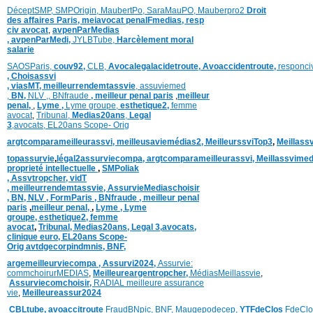
DéceptSMP,
SMP
Origin,
MaubertPo,
SaraMauPO,
Mauberpro2
Droit
des affaires Paris,
meiavocat penalFmedias,
resp
civ avocat
,
avpenParMedias
,
avpenParMedi,
JYLBTube,
Harcèlement moral
salarie
SAOSParis,
couv92,
CLB,
Avocalegalacidetroute,
Avoaccidentroute,
responci
,
Choisassvi
,
viasMT,
meilleurrendemtassvie
,
assuviemed
,
BN,
NLV ,
,
BNfraude
,
meilleur penal paris
,
meilleur
penal,
,
Lyme ,
Lyme groupe,
esthetique2,
femme
avocat
,
Tribunal,
Medias20ans
,
Legal
3
,
avocats,
EL20ans Scope- Orig
argtcomparameilleurassvi,
meilleusaviemédias
2,
MeilleurssviTop3
,
Meillass
topassurvie
,
légal2assurviecompa,
argtcomparameilleurassvi,
Meillassvimed
proprieté intellectuelle
,
SMPoliak
,
Assvtropcher,
vidT
,
meilleurrendemtassvie,
AssurvieMediaschoisir
,
BN,
NLV ,
FormParis ,
BNfraude ,
meilleur penal
paris
,
meilleur penal,
,
Lyme ,
Lyme
groupe,
esthetique2,
femme
avocat
,
Tribunal,
Medias20ans,
Legal 3
,
avocats,
clinique
euro,
EL20ans Scope-
Orig
avtdgecorpindmnis,
BNF,
argemeilleurviecompa ,
Assurvi2024,
Assurvie:
commchoirurMEDIAS
,
Meilleureargentropcher,
Médias
Meillassvie
,
Assurviecomchoisir,
RADIAL meilleure assurance
vie
,
Meilleureassur2024
CBLtube,
avoaccitroute
FraudBNpic,
BNF,
Maugepodecep,
YTFdeClos
FdeClo