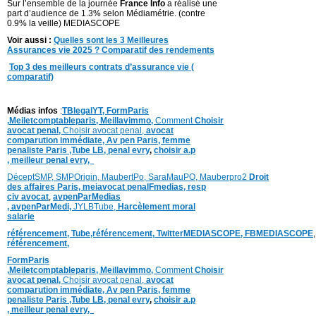
Sur l’ensemble de la journée
France Info
a réalisé une
part d’audience de 1.3% selon Médiamétrie. (contre
0.9% la veille) MEDIASCOPE
Voir aussi :
Quelles sont les 3 Meilleures
Assurances vie 2025 ? Comparatif des rendements
Top 3 des meilleurs contrats d’assurance vie (
comparatif)
Médias infos
:
TBlegalYT,
FormParis
,
Meiletcomptableparis
,
Meillavimmo,
Comment
Choisir
avocat penal,
Choisir avocat penal,
avocat
comparution immédiate,
Av pen Paris,
femme
penaliste Paris
,Tube LB,
penal evry
,
choisir a.p
,
meilleur penal evry,
DéceptSMP,
SMP
Origin,
MaubertPo,
SaraMauPO,
Mauberpro2
Droit
des affaires Paris,
meiavocat penalFmedias,
resp
civ avocat
,
avpenParMedias
,
avpenParMedi,
JYLBTube,
Harcèlement moral
salarie
référencement,
Tube,référencement,
TwitterMEDIASCOPE,
FBMEDIASCOPE
référencement,
FormParis
,
Meiletcomptableparis
,
Meillavimmo,
Comment
Choisir
avocat penal,
Choisir avocat penal,
avocat
comparution immédiate,
Av pen Paris,
femme
penaliste Paris
,Tube LB,
penal evry
,
choisir a.p
,
meilleur penal evry,