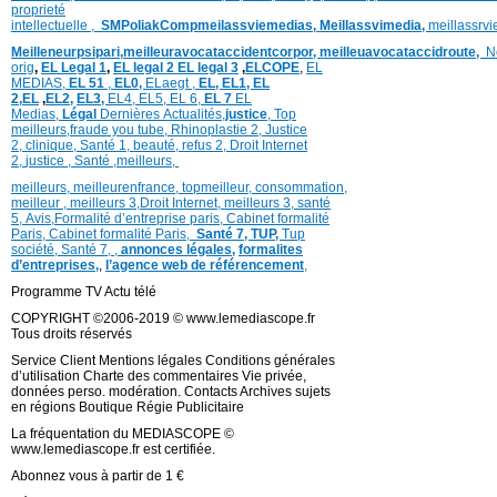
proprieté
intellectuelle
,
SMPoliak
Compmeilassviemedias,
Meillassvimedia,
meillassrv
Meilleneurpsipari,
meilleuravocataccidentcorpor,
meilleuavocataccidroute,
N
orig
,
EL Legal 1
,
EL legal 2
EL legal 3
,
ELCOPE
,
EL
MEDIAS,
EL 51
,
EL0,
ELaegt ,
EL,
EL1,
EL
2,
EL
,
EL2,
EL3,
EL4,
EL5,
EL 6,
EL 7
EL
Medias,
Légal
Dernières
Actualités,
justice
,
Top
meilleurs
,
fraude you tube
,
Rhinoplastie 2
,
Justice
2
,
clinique
,
Santé 1
, beauté,
refus 2
,
Droit Internet
2
,
justice
, Santé ,
meilleurs
,
meilleurs
,
meilleurenfrance,
topmeilleur,
consommation
,
meilleur ,
meilleurs 3,
Droit Internet
,
meilleurs 3,
santé
5,
Avis
,
Formalité d’entreprise paris,
Cabinet formalité
Paris,
Cabinet formalité Paris,
Santé 7, TUP,
Tup
société,
Santé 7
,
,
annonces légales,
formalites
d’entreprises,
,
l’agence web de référencement
,
Programme TV Actu télé
COPYRIGHT ©2006-2019 © www.lemediascope.fr
Tous droits réservés
Service Client Mentions légales Conditions générales
d’utilisation Charte des commentaires Vie privée,
données perso. modération. Contacts Archives sujets
en régions Boutique Régie Publicitaire
La fréquentation du MEDIASCOPE ©
www.lemediascope.fr est certifiée.
Abonnez vous à partir de 1 €