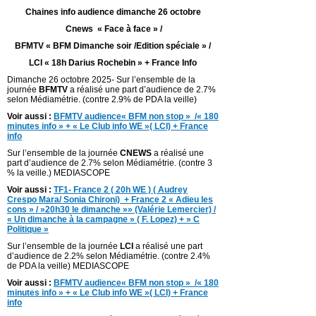
Chaines info audience dimanche 26 octobre
Cnews « Face à face » /
BFMTV « BFM Dimanche soir /Edition spéciale » /
LCI « 18h Darius Rochebin » + France Info
Dimanche 26 octobre 2025- Sur l’ensemble de la
journée
BFMTV
a réalisé une part d’audience de 2.7%
selon Médiamétrie. (contre 2.9% de PDA la veille)
Voir aussi :
BFMTV audience« BFM non stop » /« 180
minutes info » + « Le Club info WE »( LCI) + France
info
Sur l’ensemble de la journée
CNEWS
a réalisé une
part d’audience de 2.7% selon Médiamétrie. (contre 3
% la veille.) MEDIASCOPE
Voir aussi :
TF1- France 2 ( 20h WE ) ( Audrey
Crespo Mara/ Sonia Chironi) + France 2 « Adieu les
cons » / »20h30 le dimanche »» (Valérie Lemercier) /
« Un dimanche à la campagne » ( F. Lopez) + » C
Politique »
Sur l’ensemble de la journée
LCI
a réalisé une part
d’audience de 2.2% selon Médiamétrie. (contre 2.4%
de PDA la veille) MEDIASCOPE
Voir aussi :
BFMTV audience« BFM non stop » /« 180
minutes info » + « Le Club info WE »( LCI) + France
info