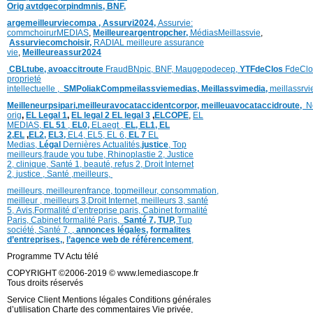
Orig
avtdgecorpindmnis,
BNF,
argemeilleurviecompa ,
Assurvi2024,
Assurvie:
commchoirurMEDIAS
,
Meilleureargentropcher,
Médias
Meillassvie
,
Assurviecomchoisir,
RADIAL meilleure assurance
vie
,
Meilleureassur2024
CBLtube,
avoaccitroute
FraudBNpic,
BNF,
Maugepodecep,
YTFdeClos
FdeClo
proprieté
intellectuelle
,
SMPoliak
Compmeilassviemedias,
Meillassvimedia,
meillassrv
Meilleneurpsipari,
meilleuravocataccidentcorpor,
meilleuavocataccidroute,
N
orig
,
EL Legal 1
,
EL legal 2
EL legal 3
,
ELCOPE
,
EL
MEDIAS,
EL 51
,
EL0,
ELaegt ,
EL,
EL1,
EL
2,
EL
,
EL2,
EL3,
EL4,
EL5,
EL 6,
EL 7
EL
Medias,
Légal
Dernières
Actualités,
justice
,
Top
meilleurs
,
fraude you tube
,
Rhinoplastie 2
,
Justice
2
,
clinique
,
Santé 1
, beauté,
refus 2
,
Droit Internet
2
,
justice
, Santé ,
meilleurs
,
meilleurs
,
meilleurenfrance,
topmeilleur,
consommation
,
meilleur ,
meilleurs 3,
Droit Internet
,
meilleurs 3,
santé
5,
Avis
,
Formalité d’entreprise paris,
Cabinet formalité
Paris,
Cabinet formalité Paris,
Santé 7, TUP,
Tup
société,
Santé 7
,
,
annonces légales,
formalites
d’entreprises,
,
l’agence web de référencement
,
Programme TV Actu télé
COPYRIGHT ©2006-2019 © www.lemediascope.fr
Tous droits réservés
Service Client Mentions légales Conditions générales
d’utilisation Charte des commentaires Vie privée,