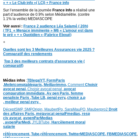
» + « Le Club info »( LCI) + France info
Sur l’ensemble de la journée
France Info
a réalisé une
part d’audience de 0.9% selon Médiamétrie. (contre
1.1% la veille) MEDIASCOPE
Voir aussi :
France 2 audience Léa Salamé ( 20h)
/
TF1 « Menace imminente » M6 «
L’amour est dans
le pré » + « Quotidien » (Fabrice Eboué)
+
Quelles sont les 3 Meilleures Assurances vie 2025 ?
Comparatif des rendements
Top 3 des meilleurs contrats d’assurance vie (
comparatif)
Médias infos
:
TBlegalYT,
FormParis
,
Meiletcomptableparis
,
Meillavimmo,
Comment
Choisir
avocat penal,
Choisir avocat penal,
avocat
comparution immédiate,
Av pen Paris,
femme
penaliste Paris
,Tube LB,
penal evry
,
choisir a.p
,
meilleur penal evry,
DéceptSMP,
SMP
Origin,
MaubertPo,
SaraMauPO,
Mauberpro2
Droit
des affaires Paris,
meiavocat penalFmedias,
resp
civ avocat
,
avpenParMedias
,
avpenParMedi,
JYLBTube,
Harcèlement moral
salarie
référencement,
Tube,référencement,
TwitterMEDIASCOPE,
FBMEDIASCOPE