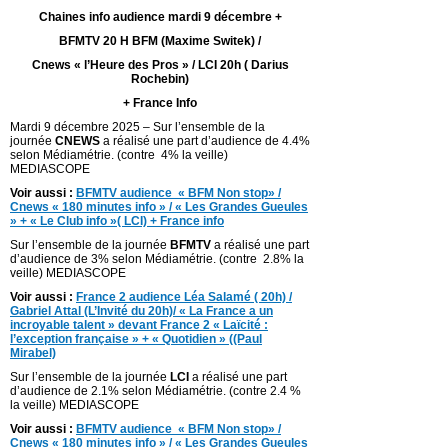
Chaines info audience mardi 9 décembre +
BFMTV 20 H BFM (Maxime Switek) /
Cnews « l’Heure des Pros » / LCI 20h ( Darius
Rochebin)
+ France Info
Mardi 9 décembre 2025 – Sur l’ensemble de la
journée
CNEWS
a réalisé une part d’audience de 4.4%
selon Médiamétrie. (contre 4% la veille)
MEDIASCOPE
Voir aussi :
BFMTV audience « BFM Non stop» /
Cnews « 180 minutes info » / « Les Grandes Gueules
» + « Le Club info »( LCI) + France info
Sur l’ensemble de la journée
BFMTV
a réalisé une part
d’audience de 3% selon Médiamétrie. (contre 2.8% la
veille) MEDIASCOPE
Voir aussi :
France 2 audience Léa Salamé ( 20h) /
Gabriel Attal (L’Invité du 20h)/ « La France a un
incroyable talent » devant France 2 « Laïcité :
l’exception française » + « Quotidien » ((Paul
Mirabel)
Sur l’ensemble de la journée
LCI
a réalisé une part
d’audience de 2.1% selon Médiamétrie. (contre 2.4 %
la veille) MEDIASCOPE
Voir aussi :
BFMTV audience « BFM Non stop» /
Cnews « 180 minutes info » / « Les Grandes Gueules