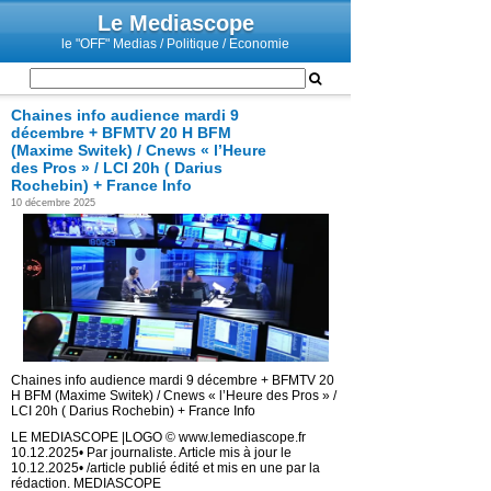
Le Mediascope
le "OFF" Medias / Politique / Economie
Chaines info audience mardi 9
décembre + BFMTV 20 H BFM
(Maxime Switek) / Cnews « l’Heure
des Pros » / LCI 20h ( Darius
Rochebin) + France Info
10 décembre 2025
Chaines info audience mardi 9 décembre + BFMTV 20
H BFM (Maxime Switek) / Cnews « l’Heure des Pros » /
LCI 20h ( Darius Rochebin) + France Info
LE MEDIASCOPE |LOGO © www.lemediascope.fr
10.12.2025• Par journaliste. Article mis à jour le
10.12.2025• /article publié édité et mis en une par la
rédaction. MEDIASCOPE