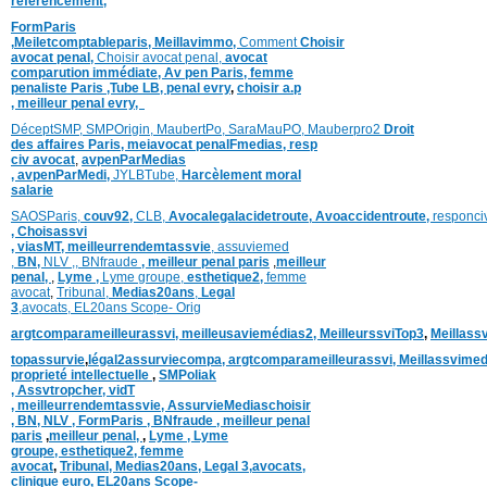
référencement,
FormParis
,
Meiletcomptableparis
,
Meillavimmo,
Comment
Choisir
avocat penal,
Choisir avocat penal,
avocat
comparution immédiate,
Av pen Paris,
femme
penaliste Paris
,Tube LB,
penal evry
,
choisir a.p
,
meilleur penal evry,
DéceptSMP,
SMP
Origin,
MaubertPo,
SaraMauPO,
Mauberpro2
Droit
des affaires Paris,
meiavocat penalFmedias,
resp
civ avocat
,
avpenParMedias
,
avpenParMedi,
JYLBTube,
Harcèlement moral
salarie
SAOSParis,
couv92,
CLB,
Avocalegalacidetroute,
Avoaccidentroute,
responci
,
Choisassvi
,
viasMT,
meilleurrendemtassvie
,
assuviemed
,
BN,
NLV ,
,
BNfraude
,
meilleur penal paris
,
meilleur
penal,
,
Lyme ,
Lyme groupe,
esthetique2,
femme
avocat
,
Tribunal,
Medias20ans
,
Legal
3
,
avocats,
EL20ans Scope- Orig
argtcomparameilleurassvi,
meilleusaviemédias
2,
MeilleurssviTop3
,
Meillass
topassurvie
,
légal2assurviecompa,
argtcomparameilleurassvi,
Meillassvimed
proprieté intellectuelle
,
SMPoliak
,
Assvtropcher,
vidT
,
meilleurrendemtassvie,
AssurvieMediaschoisir
,
BN,
NLV ,
FormParis ,
BNfraude ,
meilleur penal
paris
,
meilleur penal,
,
Lyme ,
Lyme
groupe,
esthetique2,
femme
avocat
,
Tribunal,
Medias20ans,
Legal 3
,
avocats,
clinique
euro,
EL20ans Scope-