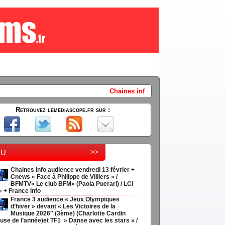
Chaines info audience vendredi 13 février + Cnews « Face à P
Retrouvez lemediascope.fr sur :
tu
>>
Chaines info audience vendredi 13 février +
Cnews « Face à Philippe de Villiers » /
BFMTV« Le club BFM» (Paola Puerari) / LCI
» + France Info
France 3 audience « Jeux Olympiques
d’hiver » devant « Les Victoires de la
Musique 2026″ (3ème) (Charlotte Cardin
use de l’année)et TF1 » Danse avec les stars » /