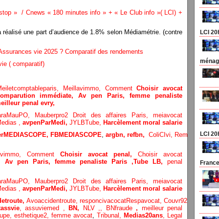
p » / Cnews « 180 minutes info » + « Le Club info »( LCI) +
 réalisé une part d’audience de 1.8% selon Médiamétrie. (contre
LCI 20
s Assurances vie 2025 ? Comparatif des rendements
ménage
ie ( comparatif)
eiletcomptableparis
,
Meillavimmo,
Comment
Choisir avocat
comparution immédiate,
Av pen Paris,
femme penaliste
eilleur penal evry,
araMauPO,
Mauberpro2
Droit des affaires Paris,
meiavocat
edias ,
avpenParMedi,
JYLBTube,
Harcèlement moral salarie
LCI 20
terMEDIASCOPE,
FBMEDIASCOPE
,
argbn,
refbn,
ColiCIvi,
Remypics
,
Med
lavimmo,
Comment
Choisir avocat penal,
Choisir avocat
e,
Av pen Paris,
femme penaliste Paris
,Tube LB,
penal
France
araMauPO,
Mauberpro2
Droit des affaires Paris,
meiavocat
edias ,
avpenParMedi,
JYLBTube,
Harcèlement moral salarie
etroute,
Avoaccidentroute,
responcivacocat
Respavocat,
Couvr92,
Meilleur
assvie
,
assuviemed ,
BN,
NLV ,
,
BNfraude
,
meilleur penal
oupe,
esthetique2,
femme avocat
,
Tribunal,
Medias20ans
,
Legal