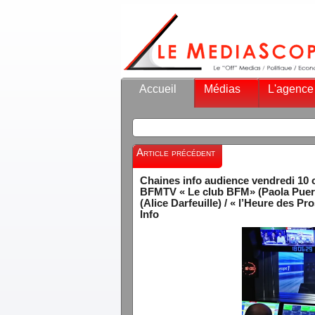
Accueil
Médias
L'agence
Article précédent
Chaines info audience vendredi 10 o
BFMTV « Le club BFM» (Paola Puera
(Alice Darfeuille) / « l’Heure des P
Info