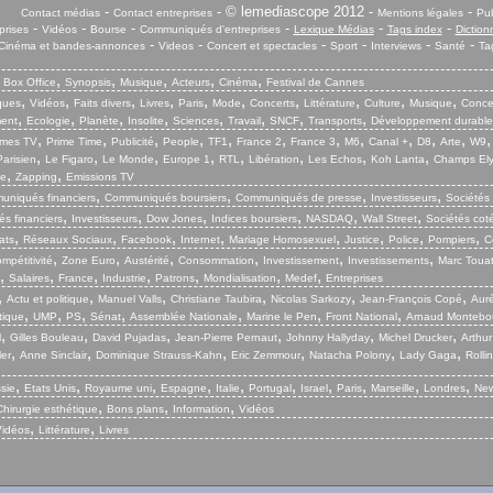
-
- © lemediascope 2012 -
-
Contact médias
Contact entreprises
Mentions légales
Pub
-
-
-
-
-
-
prises
Vidéos
Bourse
Communiqués d'entreprises
Lexique Médias
Tags index
Diction
-
-
-
-
-
-
Cinéma et bandes-annonces
Videos
Concert et spectacles
Sport
Interviews
Santé
Ta
,
,
,
,
,
,
Box Office
Synopsis
Musique
Acteurs
Cinéma
Festival de Cannes
,
,
,
,
,
,
,
,
,
,
iques
Vidéos
Faits divers
Livres
Paris
Mode
Concerts
Littérature
Culture
Musique
Conce
,
,
,
,
,
,
,
,
ent
Ecologie
Planète
Insolite
Sciences
Travail
SNCF
Transports
Développement durable
,
,
,
,
,
,
,
,
,
,
,
mes TV
Prime Time
Publicité
People
TF1
France 2
France 3
M6
Canal +
D8
Arte
W9
,
,
,
,
,
,
,
,
arisien
Le Figaro
Le Monde
Europe 1
RTL
Libération
Les Echos
Koh Lanta
Champs El
,
,
ie
Zapping
Emissions TV
,
,
,
,
niqués financiers
Communiqués boursiers
Communiqués de presse
Investisseurs
Sociétés
,
,
,
,
,
,
s financiers
Investisseurs
Dow Jones
Indices boursiers
NASDAQ
Wall Street
Sociétés cot
,
,
,
,
,
,
,
,
ats
Réseaux Sociaux
Facebook
Internet
Mariage Homosexuel
Justice
Police
Pompiers
C
,
,
,
,
,
,
mpétitivité
Zone Euro
Austérité
Consommation
Investissement
Investissements
Marc Touat
,
,
,
,
,
,
,
Salaires
France
Industrie
Patrons
Mondialisation
Medef
Entreprises
,
,
,
,
,
,
Actu et politique
Manuel Valls
Christiane Taubira
Nicolas Sarkozy
Jean-François Copé
Aurél
,
,
,
,
,
,
,
tique
UMP
PS
Sénat
Assemblée Nationale
Marine le Pen
Front National
Arnaud Montebo
,
,
,
,
,
,
l
Gilles Bouleau
David Pujadas
Jean-Pierre Pernaut
Johnny Hallyday
Michel Drucker
Arthur
,
,
,
,
,
,
ler
Anne Sinclair
Dominique Strauss-Kahn
Eric Zemmour
Natacha Polony
Lady Gaga
Rolli
,
,
,
,
,
,
,
,
,
,
sie
Etats Unis
Royaume uni
Espagne
Italie
Portugal
Israel
Paris
Marseille
Londres
New
,
,
,
Chirurgie esthétique
Bons plans
Information
Vidéos
,
,
Vidéos
Littérature
Livres