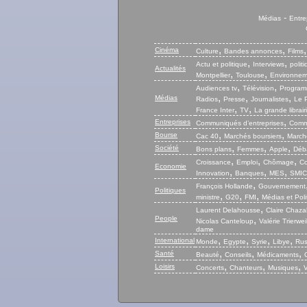
-
Médias
Entre
,
,
Cinéma
Culture
Bandes annonces
Films
,
,
Actu et politique
Interviews
polit
Actualités
,
,
Montpellier
Toulouse
Environnem
,
,
Audiences tv
Télévision
Program
,
,
,
Médias
Radios
Presse
Journalistes
Le P
,
,
France Inter
TV
La grande librair
,
Entreprises
Communiqués d’entreprises
Commu
,
,
Bourse
Cac 40
Marchés boursiers
Marché
,
,
,
Société
Bons plans
Femmes
Apple
Déb
,
,
,
Croissance
Emploi
Chômage
Co
Economie
,
,
,
Innovation
Banques
MES
SMIC
,
François Hollande
Gouvernement
Politiques
,
,
,
ministre
G20
FMI
Médias et Poli
,
Laurent Delahousse
Claire Chaza
People
,
Nicolas Canteloup
Valérie Trierwei
dame
,
,
,
,
International
Monde
Egypte
Syrie
Libye
Rus
,
,
,
Santé
Beauté
Conseils
Médicaments
,
,
,
Loisirs
Concerts
Chanteurs
Musiques