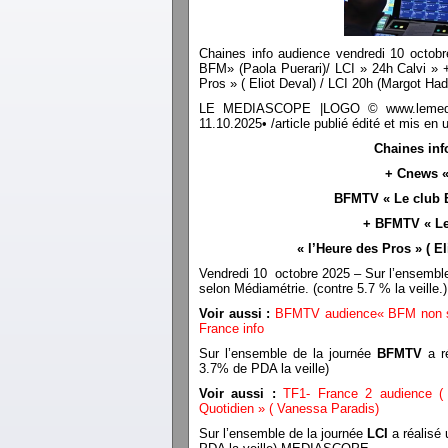
Chaines info audience vendredi 10 octob
BFM» (Paola Puerari)/ LCI » 24h Calvi » 
Pros » ( Eliot Deval) / LCI 20h (Margot Ha
LE MEDIASCOPE |LOGO © www.lemediasco
11.10.2025• /article publié édité et mis 
Chaines inf
+ Cnews « 
BFMTV « Le club B
+ BFMTV « Le 
« l’Heure des Pros » ( E
Vendredi 10 octobre 2025 – Sur l’ensemble
selon Médiamétrie. (contre 5.7 % la veil
Voir aussi :
BFMTV audience« BFM non sto
France info
Sur l’ensemble de la journée
BFMTV
a ré
3.7% de PDA la veille)
Voir aussi :
TF1- France 2 audience ( 
Quotidien » ( Vanessa Paradis)
Sur l’ensemble de la journée
LCI
a réalisé