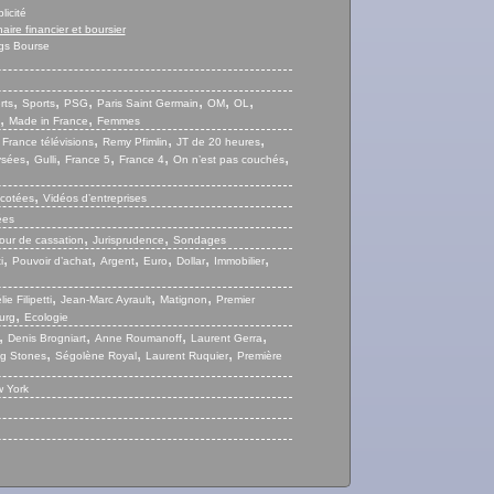
licité
naire financier et boursier
gs Bourse
,
,
,
,
,
,
rts
Sports
PSG
Paris Saint Germain
OM
OL
,
,
Made in France
Femmes
,
,
,
,
France télévisions
Remy Pfimlin
JT de 20 heures
,
,
,
,
,
ysées
Gulli
France 5
France 4
On n’est pas couchés
,
 cotées
Vidéos d’entreprises
ées
,
,
our de cassation
Jurisprudence
Sondages
,
,
,
,
,
,
i
Pouvoir d’achat
Argent
Euro
Dollar
Immobilier
,
,
,
ie Filipetti
Jean-Marc Ayrault
Matignon
Premier
,
urg
Ecologie
,
,
,
,
Denis Brogniart
Anne Roumanoff
Laurent Gerra
,
,
,
ng Stones
Ségolène Royal
Laurent Ruquier
Première
 York