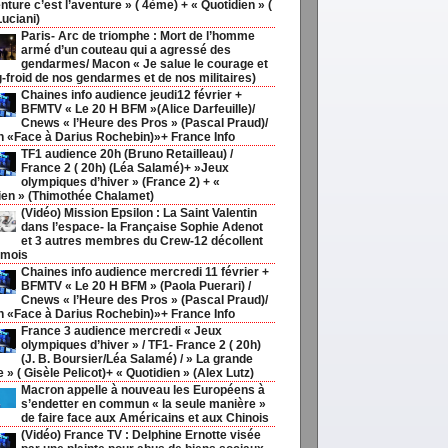
nture c’est l’aventure » ( 4ème) + « Quotidien » (
Luciani)
Paris- Arc de triomphe : Mort de l’homme
armé d’un couteau qui a agressé des
gendarmes/ Macon « Je salue le courage et
g-froid de nos gendarmes et de nos militaires)
Chaines info audience jeudi12 février +
BFMTV « Le 20 H BFM »(Alice Darfeuille)/
Cnews « l’Heure des Pros » (Pascal Praud)/
h «Face à Darius Rochebin)»+ France Info
TF1 audience 20h (Bruno Retailleau) /
France 2 ( 20h) (Léa Salamé)+ »Jeux
olympiques d’hiver » (France 2) + «
ien » (Thimothée Chalamet)
(Vidéo) Mission Epsilon : La Saint Valentin
dans l’espace- la Française Sophie Adenot
et 3 autres membres du Crew-12 décollent
 mois
Chaines info audience mercredi 11 février +
BFMTV « Le 20 H BFM » (Paola Puerari) /
Cnews « l’Heure des Pros » (Pascal Praud)/
h «Face à Darius Rochebin)»+ France Info
France 3 audience mercredi « Jeux
olympiques d’hiver » / TF1- France 2 ( 20h)
(J. B. Boursier/Léa Salamé) / » La grande
ie » ( Gisèle Pelicot)+ « Quotidien » (Alex Lutz)
Macron appelle à nouveau les Européens à
s’endetter en commun « la seule manière »
de faire face aux Américains et aux Chinois
(Vidéo) France TV : Delphine Ernotte visée