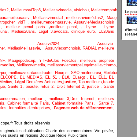
dias
2,
MeilleurssviTop3
,
Meillassvimedia,
visiobou
,
Meiletcomptableparis
,
Ass
Le pou
parameilleurassvi,
Meillassvimedia1,
meilleusaviemédias
2,
Maugepodecep,
tropcher,
vidT ,
meilleurrendemtassvie,
AssurvieMediaschoisir
e ,
meilleur penal paris
,
meilleur penal,
,
Lyme ,
Lyme
d’immi
bunal,
Medias20ans,
Legal 3
,
avocats, clinique
euro,
EL20ans
(Jean-
ecompa ,
Assurvi2024,
Assurvie:
her,
Médias
Meillassvie
,
Assurviecomchoisir,
RADIAL meilleure
NF,
Maugepodecep,
YTFdeClos
FdeClos,
meilleurs proprieté
medias,
Meillassvimedia,
meillassrviemontpe
Legalmeillavcimmo,
Bnytube,
rpor,
meilleuavocataccidroute,
Neurpsi,
SAO
meilneurpsi,
Meiletcomptablepa
,
ELCOPE
,
EL MEDIAS,
EL 51
,
EL0,
ELaegt ,
EL,
EL1,
EL
Medias,
Légal
Dernières
Actualités,
justice
,
Top meilleurs
,
fraude
que
,
Santé 1
, beauté,
refus 2
,
Droit Internet 2
,
justice
, Santé
consommation
, meilleur ,
meilleurs 3,
Droit Internet
,
meilleurs
aris,
Cabinet formalité Paris,
Cabinet formalité Paris,
Santé 7,
ales,
formalites d’entreprises,
,
l’agence web de référencement
,
pe.fr Tous droits réservés
ns générales d’utilisation Charte des commentaires Vie privée,
ves sujets en régions Boutique Régie Publicitaire