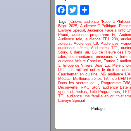
Facebook
Twitter
Partager
Tags:
)Cnews audience "Face à Philippe d
Bigbil 2025
,
Audience C Politique- France
Envoyé Spécial
,
Audience Face à l'info C
Praud
,
audience programme tv
,
Audien
Audience tele
,
audience TF1 20h
,
audi
acteurs
,
Audiences C8
,
Audiences Franc
audiences séries
,
Audiences TF1
,
audi
Story
,
C dans l'air
,
C8
,
ce l'Heure des Pr
ailes
,
documentaires
,
emissions tv
,
femme
audience Affaire Conclue
,
France 2 audie
3
,
hilippe de Villiers
,
Jean Luc Mélenchon
LFI : les militant ont-ils le droit de crit
Cauchemar en cuisine
,
M6 audience L'A
Médias
,
Meilleures séries TV
,
nce BFMT
Dans les secrets de...
,
Programme Télé
Découverte
,
RMC Story audience Estell
sports et medias
,
Télé Programmes
,
TF1 
TF1 audience une famille en or
,
thlétism
Envoyé Spécial
Partager :