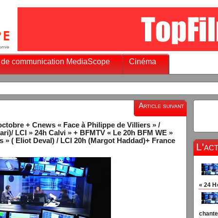
 de communication MediaScope
Cinéma
Article suivant
ctobre + Cnews « Face à Philippe de Villiers » /
ri)/ LCI » 24h Calvi » + BFMTV « Le 20h BFM WE »
ros » ( Eliot Deval) / LCI 20h (Margot Haddad)+ France
L'ac
« 24 H
chante