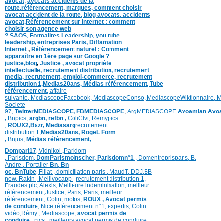
avocat
,
avocats accidents de la
route,
référencement, marques,
comment choisir
avocat accident de la route,
blog
avocats,
accidents
avocat,
Référencement sur Internet : comment
choisir son agence web
?
SAOS
,
Formalites
Leadership,
you tube
leadership,
entreprises Paris
,
Diffamation
Internet
,
Référencement naturel : Comment
apparaître en 1ère page sur Google ?
justice
,
blog
,
Justice
,
avocat propriété
intellectuelle, recrutement distribution,
recrutement
media,
recrutement,
emploi-commerce,
recrutement
distribution
1,
Medias20ans,
Médias référencement,
Tube
référencement,
affaire
suivante,
MediascopeFacebook,
MediascopeConso,
MediascopeWiktionnaire,
M
Societe
97,
TwitterMEDIASCOPE,
FBMEDIASCOPE
,
ArgMEDIASCOPE
Avoamian
Avoa
,
Bnpics,
argbn,
refbn ,
ColiCIvi,
Remypics
,
ROUX2,
Bazr,
Medias
arg
recrutement
distribution
1,
Medias20ans,
RogeL
Form
,
Bnjus,
Médias référencement,
Dompari17,
Vidnikol
,
Paridom
,
Parisdom,
DomParismoinscher,
Parisdomn°1
,
Domentreprisparis,
B.
Andre ,
Portalier
Bn
,
Bn
oc
,
BnTube,
Filiat
,
domiciliation paris
,
MaudT
,
DDJ,
BB
n
ew,
Rakin ,
Meillvocapp
,
recrutement distribution
1,
Fraudes pic,
Alexis
,
Meilleure inde
minisation
,
meilleur
référencement
,
Justice
,
Paris,
Paris,
meilleur
référencement,
Colin
,
motos,
ROUX
, Avocat permis
de conduire
,
Nice référencement n°1,
expertis,
Colin
vidéo,
Rémy
,
Mediascope,
avocat permis de
conduire
,
pics
,
meilleurs avocat permis de conduire