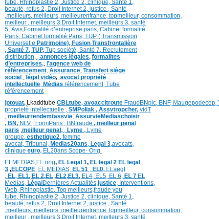
tube
,
Rhinoplastie 2
,
Justice 2
,
clinique
,
Santé 1
,
beauté,
refus 2
,
Droit Internet 2
,
justice
, Santé
,
meilleurs
,
meilleurs
,
meilleurenfrance,
topmeilleur,
consommation
,
meilleur ,
meilleurs 3,
Droit Internet
,
meilleurs 3,
santé
5,
Avis
,
Formalité d’entreprise paris,
Cabinet formalité
Paris,
Cabinet formalité Paris,
TUP ( Transmission
Universelle
Patrimoine),
Fusion Transfrontalière
,
Santé 7, TUP,
Tup société,
Santé 7,
Recrutement
distribution,
,
annonces légales,
formalites
d’entreprises,
,
l’agence web de
référencement
,
Assurance
,
Transfert siège
social
,
légal vidéo
,
,
avocat propriété
intellectuelle
,
Médias
référencement,
Tube
référencement
jptouat,
Lkaddtube
CBLtube,
avoaccitroute
FraudBNpic,
BNF,
Maugepodecep,
proprieté intellectuelle
,
SMPoliak ,
Assvtropcher,
vidT
,
meilleurrendemtassvie
,
AssurvieMediaschoisir
,
BN,
NLV ,
FormParis ,
BNfraude
,
meilleur penal
paris
,
meilleur penal,
,
Lyme ,
Lyme
groupe,
esthetique2,
femme
avocat
,
Tribunal,
Medias20ans
,
Legal 3
,
avocats,
clinique
euro,
EL20ans Scope- Orig
ELMEDIAS,
EL orig
,
EL Legal 1
,
EL legal 2
EL legal
3
,
ELCOPE
,
EL MEDIAS,
EL 51
,
EL0,
ELaegt
,
EL,
EL1,
EL 2,
EL
,
EL2,
EL3,
EL4,
EL5,
EL 6,
EL 7
EL
Medias,
Légal
Dernières
Actualités,
justice
,
Interventions,
Web,
Rhinoplastie
,
Top meilleurs
,
fraude you
tube
,
Rhinoplastie 2
,
Justice 2
,
clinique
,
Santé 1
,
beauté,
refus 2
,
Droit Internet 2
,
justice
, Santé
,
meilleurs
,
meilleurs
,
meilleurenfrance,
topmeilleur,
consommation
,
meilleur ,
meilleurs 3,
Droit Internet
,
meilleurs 3,
santé