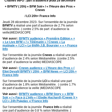
Chaînes INFO : part d’audience jeudi 28 décembre
+ BFMTV ( 20h) « BFM Soir» / « l’Heure des Pros »
Cnews
/ LCI 20h+ France Info
Jeudi 28 décembre 2023- Sur l’ensemble de la journée
BFMTV
a réalisé une part d’audience de 2.7% selon
Médiamétrie. ( contre 2.5% de part d’audience la
veille)MEDIASCOPE
Voir aussi :
BFMTV audience « Première Edition » +
« Le Live BFM » / « Télématin » / Cnews « La
matinale » / LCI « Le 6h/9h J.B. Boursier » « + France
Info
Sur l’ensemble de la journée
Cnews
a réalisé une part
d’audience de 2.4% selon Médiamétrie. (contre 2.5%
de part d’audience la veille) MEDIASCOPE
Voir aussi :
Cnews audience « L’Heure des Pros » (
Eliot Deval)/ BFMTV ( 20h) » BFM News »+ LCI 20h +
France Info
Sur l’ensemble de la journée
LCI
a réalisé une part
d’audience de 1.8% selon Médiamétrie. ( contre 1.7%
de part d’audience la veille )MEDIASCOPE
Voir aussi :
BFMTV audience « BFM Story » « BFM
Soir » / « Face à L’info » ( Elodie Huchard) (Cnews )/ +
LCI « 24h Pujadas »/ France Info
Sur l’ensemble de la journée
France Info
a réalisé
une part d’audience de 0.8 % selon Médiamétrie. (