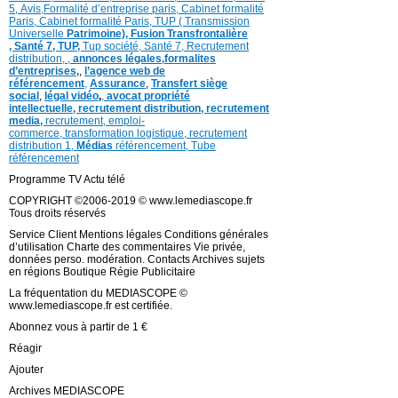
5,
Avis
,
Formalité d’entreprise paris,
Cabinet formalité
Paris,
Cabinet formalité Paris,
TUP ( Transmission
Universelle
Patrimoine),
Fusion Transfrontalière
,
Santé 7, TUP,
Tup société,
Santé 7,
Recrutement
distribution,
,
annonces légales,
formalites
d’entreprises,
,
l’agence web de
référencement
,
Assurance
,
Transfert siège
social
,
légal vidéo
,
,
avocat propriété
intellectuelle, recrutement distribution,
recrutement
media,
recrutement,
emploi-
commerce,
transformation
logistique,
recrutement
distribution
1,
Médias
référencement,
Tube
référencement
Programme TV Actu télé
COPYRIGHT ©2006-2019 © www.lemediascope.fr
Tous droits réservés
Service Client Mentions légales Conditions générales
d’utilisation Charte des commentaires Vie privée,
données perso. modération. Contacts Archives sujets
en régions Boutique Régie Publicitaire
La fréquentation du MEDIASCOPE ©
www.lemediascope.fr est certifiée.
Abonnez vous à partir de 1 €
Réagir
Ajouter
Archives MEDIASCOPE