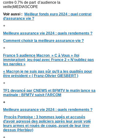
contre 0.7% de part d’audience la
veille)MEDIASCOPE
Voir aussi :
Meilleur fonds euro 2024 : quel contrat
d’assurance vie ?
+
Meilleure assurance vie 2024 : quels rendements ?
Comment choisir la meilleure assurance-vie ?
+
France 5 audience Macron » C à Vous » (loi
immigration) jeu égal avec France 2 « N’oubliez pas
les paroles »
« Macron je ne suis pas sûr qu’il a les qualités pour
être président » ( Franz-Olivier GIESBERT )
+
TF1 devancé par CNEWS et BFMTV le matin lance sa
matinale : BFMTV saisit l’ARCOM
+
Meilleure assurance vie 2024 : quels rendements ?
Procès Pontoise : 3 hommes jugés et accusés
d’avoir agressé des policiers après leur avoir volé
leurs armes et roués de coups, avant de leur tirer
dessus (Herblay)
+