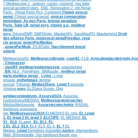
?
Mediascope 2 ,
auteurs,
cardio,
corpore
l,
you tube
avocat accident,
stars
,
EML,
Rénovation 2
,
gifi,
Penal
Paris,
,
Pénal Paris Pics,
Comment
Choisir avocat
penal,
Choisir avocat penal,
avocat comparution
immédiate,
Av pen Paris,
femme penaliste
Paris
,Tube LB,
penal evry
,
choisir a.p ,
meilleur
penal
evry,
DéceptSMP,
SMP
Origin,
MaubertPo,
SaraMauPO,
Mauberpro2
Droit
des affaires Paris,
meiavocat penalFmedias,
resp
civ avocat
,
avpenParMedias
,
avpenParMedi,
JYLBTube,
Harcèlement moral
salarie
Meilleurcouv92,
Meilleuraccidtroute
,
couv92,
CLB,
Avocalegalacidetroute,
Avo
,
Choisassvi
,
viasMT,
meilleurrendemtassvie
,
assuviemed
,
BN,
NLV ,
FormParis ,
BNfraude
,
meilleur penal
paris
,
meilleur penal,
,
Lyme ,
Lyme
groupe,
esthetique2,
femme
avocat
,
Tribunal,
Medias20ans
,
Legal 3
,
avocats,
clinique
euro,
EL20ans Scope- Orig
avtdgecorpindmnis,
Assurvi2024,
Assurvie:
commchoirurMEDIAS
,
Meilleureargentropcher,
Médias
Meillassvie
,
Assurviecomchoisir,
RADIAL
meilleure assurance
vie
,
Meilleureassur2024
ELMEDIAS,
EL orig
,
EL Legal
1
,
EL legal 2
EL legal 3
,
ELCOPE
,
EL MEDIAS,
EL
51
,
EL0,
ELaegt ,
EL,
EL1,
EL
2,
EL
,
EL2,
EL3,
EL4,
EL5,
EL 6,
EL 7
EL
Medias,
Légal
Dernières
Actualités,
justice
,
Interventions,
Web,
Rhinoplastie
,
Top meilleurs
,
fraude you