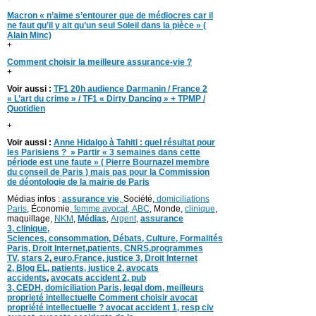
Macron « n’aime s’entourer que de médiocres car il
ne faut qu’il y ait qu’un seul Soleil dans la pièce » (
Alain Minc)
+
Comment choisir la meilleure assurance-vie ?
+
Voir aussi :
TF1 20h audience Darmanin / France 2
« L’art du crime » / TF1 « Dirty Dancing » + TPMP /
Quotidien
+
Voir aussi :
Anne Hidalgo à Tahiti : quel résultat pour
les Parisiens ? » Partir « 3 semaines dans cette
période est une faute » ( Pierre Bournazel membre
du conseil de Paris ) mais pas pour la Commission
de déontologie de la mairie de Paris
Médias infos :
assurance vie
,
Société,
domiciliations
Paris
, Économie,
femme avocat,
ABC
, Monde,
clinique
,
maquillage,
NKM
,
Médias
,
Argent
,
assurance
3,
clinique
,
Sciences,
consommation
,
Débats
, Culture,
Formalités
Paris,
Droit Internet,
patients
, CNRS,programmes
TV,
stars 2
,
euro,
France
,
justice 3
,
Droit Internet
2
,
Blog EL
, patients,
justice 2
,
avocats
accidents
,
avocats accident 2,
pub
3,
CEDH
,
domiciliation Paris,
legal dom,
meilleurs
proprieté intellectuelle
Comment choisir avocat
propriété intellectuelle ?
avocat accident 1
,
resp civ