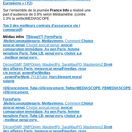
Européens » ( F2)
Sur l’ensemble de la journée
France Info
a réalisé une
part d’audience de 0.9% selon Médiamétrie. (contre
1.3% la veille)MEDIASCOPE
Top 3 des meilleurs contrats d’assurance vie (
comparatif)
Médias infos
:
TBlegalYT,
FormParis
,
Meiletcomptableparis
,
Meillavimmo,
Comment
Choisir
avocat penal,
Choisir avocat penal,
avocat
comparution immédiate,
Av pen Paris,
femme
penaliste Paris
,Tube LB,
penal evry
,
choisir a.p
,
meilleur penal evry,
DéceptSMP,
SMP
Origin,
MaubertPo,
SaraMauPO,
Mauberpro2
Droit
des affaires Paris,
meiavocat penalFmedias,
resp
civ avocat
,
avpenParMedias
,
avpenParMedi,
JYLBTube,
Harcèlement moral
salarie
référencement,
Tube,référencement,
TwitterMEDIASCOPE,
FBMEDIASCOPE
référencement,
FormParis
,
Meiletcomptableparis
,
Meillavimmo,
Comment
Choisir
avocat penal,
Choisir avocat penal,
avocat
comparution immédiate,
Av pen Paris,
femme
penaliste Paris
,Tube LB,
penal evry
,
choisir a.p
,
meilleur penal evry,
DéceptSMP,
SMP
Origin,
MaubertPo,
SaraMauPO,
Mauberpro2
Droit
des affaires Paris,
meiavocat penalFmedias,
resp