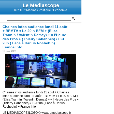
Le Mediascope
le "OFF" Medias / Politique / Economie
Chaines infos audience lundi 11 août
+ BFMTV « Le 20 h BFM » (Elisa
Trannin / Valentin Demay) + « l’Heure
des Pros » (Thierry Cabannes) / LCI
20h ( Face à Darius Rochebin) +
France Info
12 août 2025
Chaines infos audience lundi 11 août + Chaines
infos audience lundi 11 août + BFMTV « Le 20 h BFM »
(Elisa Trannin / Valentin Demay) + « l’Heure des Pros »
(Thierry Cabannes) / LCI 20h ( Face à Darius
Rochebin) + France Info
LE MEDIASCOPE |LOGO © www.lemediascope.fr