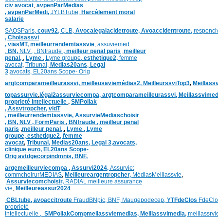
civ avocat
,
avpenParMedias
,
avpenParMedi,
JYLBTube,
Harcèlement moral
salarie
SAOSParis,
couv92,
CLB,
Avocalegalacidetroute,
Avoaccidentroute,
responci
,
Choisassvi
,
viasMT,
meilleurrendemtassvie
,
assuviemed
,
BN,
NLV ,
,
BNfraude
,
meilleur penal paris
,
meilleur
penal,
,
Lyme ,
Lyme groupe,
esthetique2,
femme
avocat
,
Tribunal,
Medias20ans
,
Legal
3
,
avocats,
EL20ans Scope- Orig
argtcomparameilleurassvi,
meilleusaviemédias
2,
MeilleurssviTop3
,
Meillass
topassurvie
,
légal2assurviecompa,
argtcomparameilleurassvi,
Meillassvimed
proprieté intellectuelle
,
SMPoliak
,
Assvtropcher,
vidT
,
meilleurrendemtassvie,
AssurvieMediaschoisir
,
BN,
NLV ,
FormParis ,
BNfraude ,
meilleur penal
paris
,
meilleur penal,
,
Lyme ,
Lyme
groupe,
esthetique2,
femme
avocat
,
Tribunal,
Medias20ans,
Legal 3
,
avocats,
clinique
euro,
EL20ans Scope-
Orig
avtdgecorpindmnis,
BNF,
argemeilleurviecompa ,
Assurvi2024,
Assurvie:
commchoirurMEDIAS
,
Meilleureargentropcher,
Médias
Meillassvie
,
Assurviecomchoisir,
RADIAL meilleure assurance
vie
,
Meilleureassur2024
CBLtube,
avoaccitroute
FraudBNpic,
BNF,
Maugepodecep,
YTFdeClos
FdeClo
proprieté
intellectuelle
,
SMPoliak
Compmeilassviemedias,
Meillassvimedia,
meillassrv