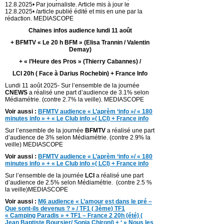
12.8.2025• Par journaliste. Article mis à jour le
12.8.2025• /article publié édité et mis en une par la
rédaction. MEDIASCOPE
Chaines infos audience lundi 11 août
+ BFMTV « Le 20 h BFM » (Elisa Trannin / Valentin
Demay)
+ « l’Heure des Pros » (Thierry Cabannes) /
LCI 20h ( Face à Darius Rochebin) + France Info
Lundi 11 août 2025- Sur l’ensemble de la journée
CNEWS
a réalisé une part d’audience de 3.1% selon
Médiamétrie. (contre 2.7% la veille). MEDIASCOPE
Voir aussi :
BFMTV audience « L’aprèm ‘info »/ « 180
minutes info » + « Le Club info »( LCI) + France info
Sur l’ensemble de la journée
BFMTV
a réalisé une part
d’audience de 3% selon Médiamétrie. (contre 2.9% la
veille) MEDIASCOPE
Voir aussi :
BFMTV audience « L’aprèm ‘info »/ « 180
minutes info » + « Le Club info »( LCI) + France info
Sur l’ensemble de la journée
LCI
a réalisé une part
d’audience de 2.5% selon Médiamétrie. (contre 2.5 %
la veille)MEDIASCOPE
Voir aussi :
M6 audience « L’amour est dans le pré –
Que sont-ils devenus ? » / TF1 ( 3ème) TF1
« Camping Paradis » + TF1 – France 2 20h (été) (
Jean Baptiste Boursier/ Sonia Chironi) + ‘ » Nous les