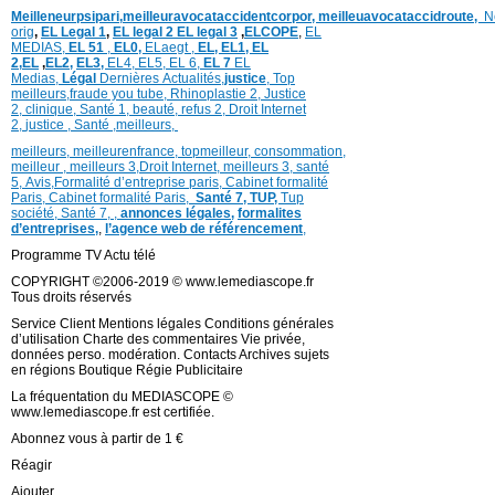
Meilleneurpsipari,
meilleuravocataccidentcorpor,
meilleuavocataccidroute,
N
orig
,
EL Legal 1
,
EL legal 2
EL legal 3
,
ELCOPE
,
EL
MEDIAS,
EL 51
,
EL0,
ELaegt ,
EL,
EL1,
EL
2,
EL
,
EL2,
EL3,
EL4,
EL5,
EL 6,
EL 7
EL
Medias,
Légal
Dernières
Actualités,
justice
,
Top
meilleurs
,
fraude you tube
,
Rhinoplastie 2
,
Justice
2
,
clinique
,
Santé 1
, beauté,
refus 2
,
Droit Internet
2
,
justice
, Santé ,
meilleurs
,
meilleurs
,
meilleurenfrance,
topmeilleur,
consommation
,
meilleur ,
meilleurs 3,
Droit Internet
,
meilleurs 3,
santé
5,
Avis
,
Formalité d’entreprise paris,
Cabinet formalité
Paris,
Cabinet formalité Paris,
Santé 7, TUP,
Tup
société,
Santé 7
,
,
annonces légales,
formalites
d’entreprises,
,
l’agence web de référencement
,
Programme TV Actu télé
COPYRIGHT ©2006-2019 © www.lemediascope.fr
Tous droits réservés
Service Client Mentions légales Conditions générales
d’utilisation Charte des commentaires Vie privée,
données perso. modération. Contacts Archives sujets
en régions Boutique Régie Publicitaire
La fréquentation du MEDIASCOPE ©
www.lemediascope.fr est certifiée.
Abonnez vous à partir de 1 €
Réagir
Ajouter