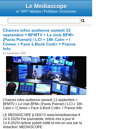
Le Mediascope
le "OFF" Medias / Politique / Economie
Chaines infos audience samedi 13
septembre + BFMTV « Le club BFM»
(Paola Puerari) / LCI « 18h Calvi » /
Cnews « Face à Bock Coté» + France
Info
14 septembre 2025
Chaines infos audience samedi 13 septembre +
BFMTV « Le club BFM» (Paola Puerari) / LCI « 18h
Calvi » / Cnews « Face à Bock Coté» + France Info
LE MEDIASCOPE |LOGO © www.lemediascope.fr
14.9.2025• Par journaliste. Article mis à jour le
14.9.2025• /article publié édité et mis en une par la
rédaction. MEDIASCOPE