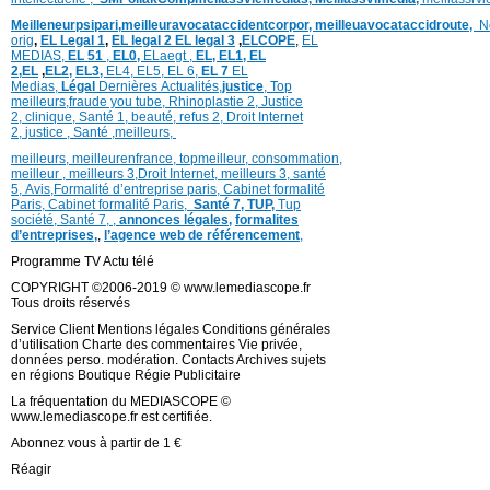
Meilleneurpsipari,
meilleuravocataccidentcorpor,
meilleuavocataccidroute,
N
orig
,
EL Legal 1
,
EL legal 2
EL legal 3
,
ELCOPE
,
EL
MEDIAS,
EL 51
,
EL0,
ELaegt ,
EL,
EL1,
EL
2,
EL
,
EL2,
EL3,
EL4,
EL5,
EL 6,
EL 7
EL
Medias,
Légal
Dernières
Actualités,
justice
,
Top
meilleurs
,
fraude you tube
,
Rhinoplastie 2
,
Justice
2
,
clinique
,
Santé 1
, beauté,
refus 2
,
Droit Internet
2
,
justice
, Santé ,
meilleurs
,
meilleurs
,
meilleurenfrance,
topmeilleur,
consommation
,
meilleur ,
meilleurs 3,
Droit Internet
,
meilleurs 3,
santé
5,
Avis
,
Formalité d’entreprise paris,
Cabinet formalité
Paris,
Cabinet formalité Paris,
Santé 7, TUP,
Tup
société,
Santé 7
,
,
annonces légales,
formalites
d’entreprises,
,
l’agence web de référencement
,
Programme TV Actu télé
COPYRIGHT ©2006-2019 © www.lemediascope.fr
Tous droits réservés
Service Client Mentions légales Conditions générales
d’utilisation Charte des commentaires Vie privée,
données perso. modération. Contacts Archives sujets
en régions Boutique Régie Publicitaire
La fréquentation du MEDIASCOPE ©
www.lemediascope.fr est certifiée.
Abonnez vous à partir de 1 €
Réagir