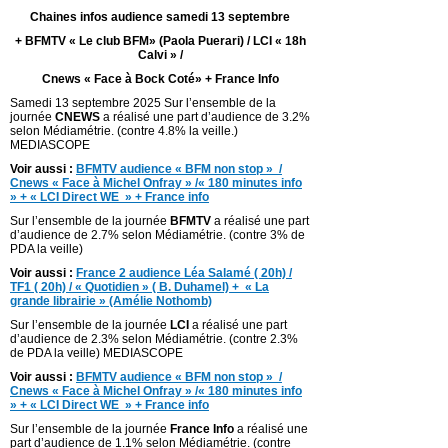
Chaines infos audience samedi 13 septembre
+ BFMTV « Le club BFM» (Paola Puerari) / LCI « 18h
Calvi » /
Cnews « Face à Bock Coté» + France Info
Samedi 13 septembre 2025
Sur l’ensemble de la
journée
CNEWS
a réalisé une part d’audience de 3.2%
selon Médiamétrie. (contre 4.8% la veille.)
MEDIASCOPE
Voir aussi :
BFMTV audience « BFM non stop » /
Cnews « Face à Michel Onfray » /« 180 minutes info
» + « LCI Direct WE » + France info
Sur l’ensemble de la journée
BFMTV
a réalisé une part
d’audience de 2.7% selon Médiamétrie. (contre 3% de
PDA la veille)
Voir aussi :
France 2 audience Léa Salamé ( 20h) /
TF1 ( 20h) / « Quotidien » ( B. Duhamel) + « La
grande librairie » (Amélie Nothomb)
Sur l’ensemble de la journée
LCI
a réalisé une part
d’audience de 2.3% selon Médiamétrie. (contre 2.3%
de PDA la veille) MEDIASCOPE
Voir aussi :
BFMTV audience « BFM non stop » /
Cnews « Face à Michel Onfray » /« 180 minutes info
» + « LCI Direct WE » + France info
Sur l’ensemble de la journée
France Info
a réalisé une
part d’audience de 1.1% selon Médiamétrie. (contre