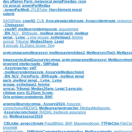
des affaires Paris,
meiavocat penalFmedias,
resp
civ avocat
,
avpenParMedias
,
avpenParMedi,
JYLBTube,
Harcèlement moral
salarie
SAOSParis,
couv92,
CLB,
Avocalegalacidetroute,
Avoaccidentroute,
responci
,
Choisassvi
,
viasMT,
meilleurrendemtassvie
,
assuviemed
,
BN,
NLV ,
,
BNfraude
,
meilleur penal paris
,
meilleur
penal,
,
Lyme ,
Lyme groupe,
esthetique2,
femme
avocat
,
Tribunal,
Medias20ans
,
Legal
3
,
avocats,
EL20ans Scope- Orig
argtcomparameilleurassvi,
meilleusaviemédias
2,
MeilleurssviTop3
,
Meillass
topassurvie
,
légal2assurviecompa,
argtcomparameilleurassvi,
Meillassvimed
proprieté intellectuelle
,
SMPoliak
,
Assvtropcher,
vidT
,
meilleurrendemtassvie,
AssurvieMediaschoisir
,
BN,
NLV ,
FormParis ,
BNfraude ,
meilleur penal
paris
,
meilleur penal,
,
Lyme ,
Lyme
groupe,
esthetique2,
femme
avocat
,
Tribunal,
Medias20ans,
Legal 3
,
avocats,
clinique
euro,
EL20ans Scope-
Orig
avtdgecorpindmnis,
BNF,
argemeilleurviecompa ,
Assurvi2024,
Assurvie:
commchoirurMEDIAS
,
Meilleureargentropcher,
Médias
Meillassvie
,
Assurviecomchoisir,
RADIAL meilleure assurance
vie
,
Meilleureassur2024
CBLtube,
avoaccitroute
FraudBNpic,
BNF,
Maugepodecep,
YTFdeClos
FdeClo
proprieté
intellectuelle
,
SMPoliak
Compmeilassviemedias,
Meillassvimedia,
meillassrv