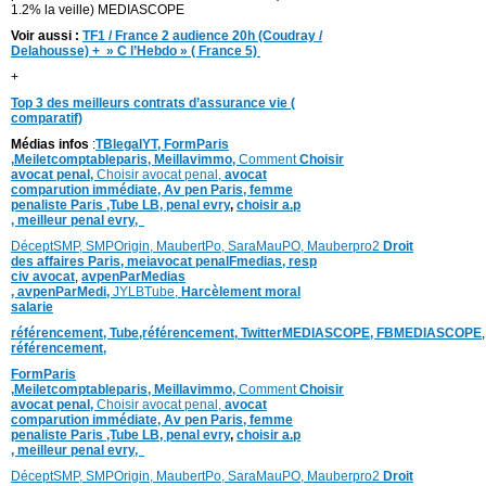
1.2% la veille) MEDIASCOPE
Voir aussi :
TF1 / France 2 audience 20h (Coudray /
Delahousse) + » C l’Hebdo » ( France 5)
+
Top 3 des meilleurs contrats d’assurance vie (
comparatif)
Médias infos
:
TBlegalYT,
FormParis
,
Meiletcomptableparis
,
Meillavimmo,
Comment
Choisir
avocat penal,
Choisir avocat penal,
avocat
comparution immédiate,
Av pen Paris,
femme
penaliste Paris
,Tube LB,
penal evry
,
choisir a.p
,
meilleur penal evry,
DéceptSMP,
SMP
Origin,
MaubertPo,
SaraMauPO,
Mauberpro2
Droit
des affaires Paris,
meiavocat penalFmedias,
resp
civ avocat
,
avpenParMedias
,
avpenParMedi,
JYLBTube,
Harcèlement moral
salarie
référencement,
Tube,référencement,
TwitterMEDIASCOPE,
FBMEDIASCOPE
référencement,
FormParis
,
Meiletcomptableparis
,
Meillavimmo,
Comment
Choisir
avocat penal,
Choisir avocat penal,
avocat
comparution immédiate,
Av pen Paris,
femme
penaliste Paris
,Tube LB,
penal evry
,
choisir a.p
,
meilleur penal evry,
DéceptSMP,
SMP
Origin,
MaubertPo,
SaraMauPO,
Mauberpro2
Droit