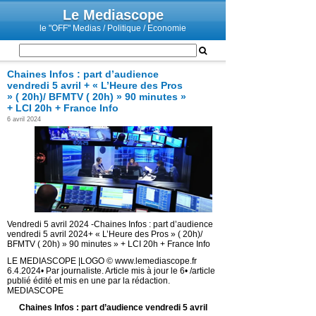
Le Mediascope
le "OFF" Medias / Politique / Economie
Chaines Infos : part d’audience
vendredi 5 avril + « L’Heure des Pros
» ( 20h)/ BFMTV ( 20h) » 90 minutes »
+ LCI 20h + France Info
6 avril 2024
Vendredi 5 avril 2024 -Chaines Infos : part d’audience
vendredi 5 avril 2024+ « L’Heure des Pros » ( 20h)/
BFMTV ( 20h) » 90 minutes » + LCI 20h + France Info
LE MEDIASCOPE |LOGO © www.lemediascope.fr
6.4.2024• Par journaliste. Article mis à jour le 6• /article
publié édité et mis en une par la rédaction.
MEDIASCOPE
Chaines Infos : part d’audience vendredi 5 avril