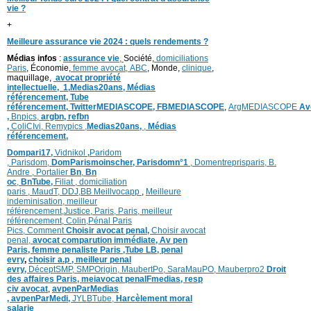
vie ?
+
Meilleure assurance vie 2024 : quels rendements ?
Médias infos
:
assurance vie
,
Société,
domiciliations
Paris
, Économie,
femme avocat,
ABC
, Monde,
clinique
,
maquillage,
avocat propriété
intellectuelle,
1,
Medias20ans,
Médias
référencement,
Tube
référencement,
TwitterMEDIASCOPE,
FBMEDIASCOPE
,
ArgMEDIASCOPE
Av
,
Bnpics,
argbn,
refbn
,
ColiCIvi,
Remypics
,
Medias20ans,
,
Médias
référencement,
Dompari17,
Vidnikol
,
Paridom
,
Parisdom,
DomParismoinscher,
Parisdomn°1
,
Domentreprisparis,
B.
Andre ,
Portalier
Bn
,
Bn
oc
,
BnTube,
Filiat
,
domiciliation
paris
,
MaudT
,
DDJ,
BB
Meillvocapp
,
Meilleure
inde
minisation
,
meilleur
référencement
,
Justice
,
Paris,
Paris,
meilleur
référencement,
Colin
,
Pénal Paris
Pics,
Comment
Choisir avocat penal,
Choisir avocat
penal,
avocat comparution immédiate,
Av pen
Paris,
femme penaliste Paris
,Tube LB,
penal
evry
,
choisir a.p ,
meilleur penal
evry,
DéceptSMP,
SMP
Origin,
MaubertPo,
SaraMauPO,
Mauberpro2
Droit
des affaires Paris,
meiavocat penalFmedias,
resp
civ avocat
,
avpenParMedias
,
avpenParMedi,
JYLBTube,
Harcèlement moral
salarie