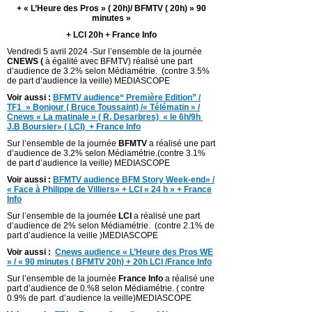
+ « L’Heure des Pros » ( 20h)/ BFMTV ( 20h) » 90
minutes »
+ LCI 20h + France Info
Vendredi 5 avril 2024 -Sur l’ensemble de la journée
CNEWS (
à égalité avec BFMTV) réalisé une part
d’audience de 3.2% selon Médiamétrie. (contre 3.5%
de part d’audience la veille) MEDIASCOPE
Voir aussi :
BFMTV audience“ Première Edition” /
TF1 » Bonjour ( Bruce Toussaint) /« Télématin » /
Cnews « La matinale » ( R. Desarbres) « le 6h/9h
J.B Boursier» ( LCI) + France Info
Sur l’ensemble de la journée
BFMTV
a réalisé une part
d’audience de 3.2% selon Médiamétrie.(contre 3.1%
de part d’audience la veille) MEDIASCOPE
Voir aussi :
BFMTV audience BFM Story Week-end» /
« Face à Philippe de Villiers» + LCI « 24 h » + France
Info
Sur l’ensemble de la journée
LCI
a réalisé une part
d’audience de 2% selon Médiamétrie. (contre 2.1% de
part d’audience la veille )MEDIASCOPE
Voir aussi :
Cnews audience « L’Heure des Pros WE
» / « 90 minutes ( BFMTV 20h) + 20h LCI /France Info
Sur l’ensemble de la journée
France Info
a réalisé une
part d’audience de 0.%8 selon Médiamétrie. ( contre
0.9% de part d’audience la veille)MEDIASCOPE