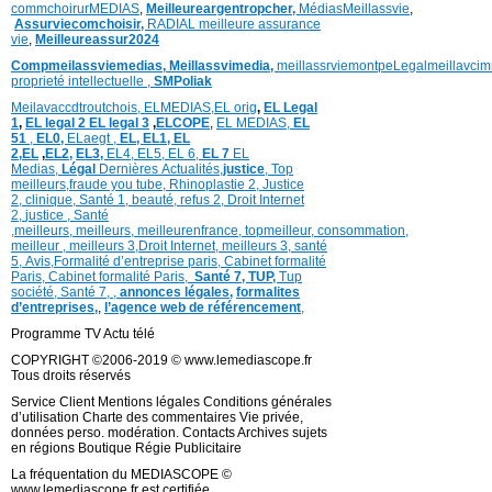
commchoirurMEDIAS
,
Meilleureargentropcher,
Médias
Meillassvie
,
Assurviecomchoisir,
RADIAL meilleure assurance
vie
,
Meilleureassur2024
Compmeilassviemedias,
Meillassvimedia,
meillassrviemontpe
Legalmeillavci
proprieté intellectuelle
,
SMPoliak
Meilavaccdtroutchois,
ELMEDIAS,
EL orig
,
EL Legal
1
,
EL legal 2
EL legal 3
,
ELCOPE
,
EL MEDIAS,
EL
51
,
EL0,
ELaegt ,
EL,
EL1,
EL
2,
EL
,
EL2,
EL3,
EL4,
EL5,
EL 6,
EL 7
EL
Medias,
Légal
Dernières
Actualités,
justice
,
Top
meilleurs
,
fraude you tube
,
Rhinoplastie 2
,
Justice
2
,
clinique
,
Santé 1
, beauté,
refus 2
,
Droit Internet
2
,
justice
, Santé
,
meilleurs
,
meilleurs
,
meilleurenfrance,
topmeilleur,
consommation
,
meilleur ,
meilleurs 3,
Droit Internet
,
meilleurs 3,
santé
5,
Avis
,
Formalité d’entreprise paris,
Cabinet formalité
Paris,
Cabinet formalité Paris,
Santé 7, TUP,
Tup
société,
Santé 7
,
,
annonces légales,
formalites
d’entreprises,
,
l’agence web de référencement
,
Programme TV Actu télé
COPYRIGHT ©2006-2019 © www.lemediascope.fr
Tous droits réservés
Service Client Mentions légales Conditions générales
d’utilisation Charte des commentaires Vie privée,
données perso. modération. Contacts Archives sujets
en régions Boutique Régie Publicitaire
La fréquentation du MEDIASCOPE ©
www.lemediascope.fr est certifiée.