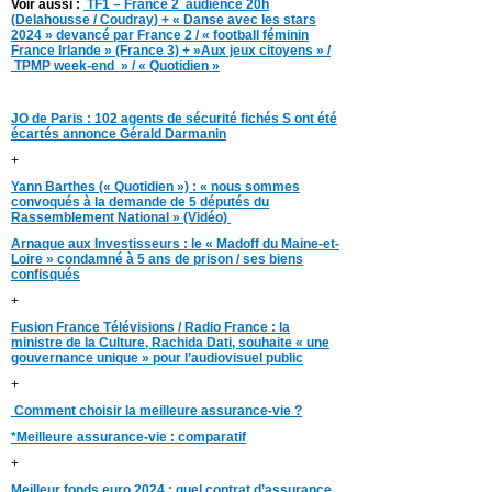
Voir aussi :
TF1 – France 2 audience 20h
(Delahousse / Coudray) + « Danse avec les stars
2024 » devancé par France 2 / « football féminin
France Irlande » (France 3) + »Aux jeux citoyens » /
TPMP week-end » / « Quotidien »
JO de Paris : 102 agents de sécurité fichés S ont été
écartés annonce Gérald Darmanin
+
Yann Barthes (« Quotidien ») : « nous sommes
convoqués à la demande de 5 députés du
Rassemblement National » (Vidéo)
Arnaque aux Investisseurs : le « Madoff du Maine-et-
Loire » condamné à 5 ans de prison / ses biens
confisqués
+
Fusion France Télévisions / Radio France : la
ministre de la Culture, Rachida Dati, souhaite « une
gouvernance unique » pour l’audiovisuel public
+
Comment choisir la meilleure assurance-vie ?
*Meilleure assurance-vie : comparatif
+
Meilleur fonds euro 2024 : quel contrat d’assurance