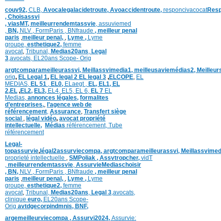
couv92,
CLB,
Avocalegalacidetroute,
Avoaccidentroute,
responcivacocat
Resp
,
Choisassvi
,
viasMT,
meilleurrendemtassvie
,
assuviemed
,
BN,
NLV ,
FormParis ,
BNfraude
,
meilleur penal
paris
,
meilleur penal,
,
Lyme ,
Lyme
groupe,
esthetique2,
femme
avocat
,
Tribunal,
Medias20ans
,
Legal
3
,
avocats,
EL20ans Scope- Orig
argtcomparameilleurassvi,
Meillassvimedia1,
meilleusaviemédias
2,
Meilleur
orig
,
EL Legal 1
,
EL legal 2
EL legal 3
,
ELCOPE
,
EL
MEDIAS,
EL 51
,
EL0,
ELaegt ,
EL,
EL1,
EL
2,
EL
,
EL2,
EL3,
EL4,
EL5,
EL 6,
EL 7
EL
Medias,
annonces légales,
formalites
d’entreprises,
,
l’agence web de
référencement
,
Assurance
,
Transfert siège
social
,
légal vidéo
,
avocat propriété
intellectuelle
,
Médias
référencement,
Tube
référencement
Legal-
topassurvie
,
légal2assurviecompa,
argtcomparameilleurassvi,
Meillassvimed
proprieté intellectuelle
,
SMPoliak ,
Assvtropcher,
vidT
,
meilleurrendemtassvie
,
AssurvieMediaschoisir
,
BN,
NLV ,
FormParis ,
BNfraude
,
meilleur penal
paris
,
meilleur penal,
,
Lyme ,
Lyme
groupe,
esthetique2,
femme
avocat
,
Tribunal,
Medias20ans
,
Legal 3
,
avocats,
clinique
euro,
EL20ans Scope-
Orig
avtdgecorpindmnis,
BNF,
argemeilleurviecompa ,
Assurvi2024,
Assurvie: