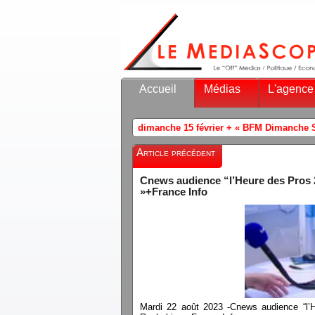
Accueil
Médias
L'agence
o audience dimanche 15 février + « BFM Dimanche Soir » ( Sophia Chikiro
Article précédent
Cnews audience “l’Heure des Pros 2
»+France Info
Mardi 22 août 2023 -Cnews audience “l’