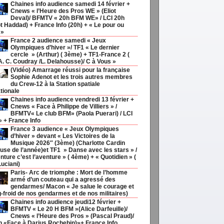
Chaines info audience samedi 14 février +
Cnews « l’Heure des Pros WE » (Eliot
Deval)/ BFMTV « 20h BFM WE» / LCI 20h
t Haddad) + France Info (20h) + « Le pour ou
 »
France 2 audience samedi « Jeux
Olympiques d’hiver »/ TF1 « Le dernier
cercle » (Arthur) ( 3ème) + TF1-France 2 (
 A. C. Coudray /L. Delahousse)/ C à Vous »
(Vidéo) Amarrage réussi pour la française
Sophie Adenot et les trois autres membres
du Crew-12 à la Station spatiale
tionale
Chaines info audience vendredi 13 février +
Cnews « Face à Philippe de Villiers » /
BFMTV« Le club BFM» (Paola Puerari) / LCI
» + France Info
France 3 audience « Jeux Olympiques
d’hiver » devant « Les Victoires de la
Musique 2026″ (3ème) (Charlotte Cardin
use de l’année)et TF1 » Danse avec les stars » /
nture c’est l’aventure » ( 4ème) + « Quotidien » (
Luciani)
Paris- Arc de triomphe : Mort de l’homme
armé d’un couteau qui a agressé des
gendarmes/ Macon « Je salue le courage et
g-froid de nos gendarmes et de nos militaires)
Chaines info audience jeudi12 février +
BFMTV « Le 20 H BFM »(Alice Darfeuille)/
Cnews « l’Heure des Pros » (Pascal Praud)/
h «Face à Darius Rochebin)»+ France Info