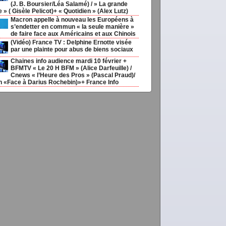
(J. B. Boursier/Léa Salamé) / » La grande
ie » ( Gisèle Pelicot)+ « Quotidien » (Alex Lutz)
Macron appelle à nouveau les Européens à
s’endetter en commun « la seule manière »
de faire face aux Américains et aux Chinois
(Vidéo) France TV : Delphine Ernotte visée
par une plainte pour abus de biens sociaux
Chaines info audience mardi 10 février +
BFMTV « Le 20 H BFM » (Alice Darfeuille) /
Cnews « l’Heure des Pros » (Pascal Praud)/
h «Face à Darius Rochebin)»+ France Info