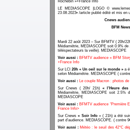
Rochebin »+France Info
LE MEDIASCOPE |LOGO © www.lemediasco
23.08.2023• /article publié édité et mis 
Cnews audience
BFM News 
Mardi 22 août 2023 – Sur BFMTV ( 20h/22
Médiamétrie, MEDIASCOPE soit 0.9% de p
téléspectateurs la veille). MEDIASCOPE
Voir aussi :
BFMTV audience « BFM Story» 
+France Info
Sur LCI
20h « Un oeil sur le monde »
a é
selon Médiamétrie. MEDIASCOPE ( contre 
Voir aussi :
Le couple Macron : photos de
Sur Cnews ( 20h/ 21h)
« l’Heure des
Médiamétrie, MEDIASCOPE soit 2.5% de pa
MEDIASCOPE
Voir aussi :
BFMTV audience “Première Ed
France Info
>
Sur Cnews
« Soir Info
» ( 21h) a été sui
part d’audience. MEDIASCOPE. ( contre 9
Voir aussi :
Météo : le seuil des 42°C dé