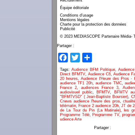
Recrutement
Équipe éditoriale
Conditions d’usage
Mentions légales
Charte pour la protection des données
Publicité
© 2023 MEDIASCOPE Partenaire Média- To
Partager :
Facebook
Twitter
Partager
Tags:
Audience BFM Politique
,
Audienc
Direct BFMTV
,
Audience C8
,
Audience Fa
20 heures
,
Audience l'Heure des Pros - 
audience TF1 20h
,
audience TMC
,
audie
France 2
,
audiences France 3
,
Audie
audiovisuel public
,
BFMTV
,
BFMTV aud
"BFMTVSD" ( Jean-Baptiste Boursier)
,
C
Cnews audience l'heure des pros
,
ctualit
télématin
,
France 2 audience 20h
,
JT de 2
de La Tour du Pin (La Matinale)
,
les g
Programme Télé
,
Programme TV
,
progra
udience Arte
Partager :