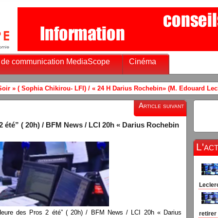
 de communication MediaScope
Cinéma
u- LFI) / « 24 H Darius Rochebin» (M. Edouard Leclerc) ( LCI) + France 
Article suivant
 été” ( 20h) / BFM News / LCI 20h « Darius Rochebin
L'ac
Leclerc
Heure des Pros 2 été” ( 20h) / BFM News / LCI 20h « Darius
retirer