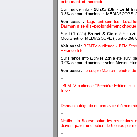
entre mardi et mercredi
Sur France Info
« 20h35/ 23h
»
Le fil Inf
0.3% de part d’audience. MEDIASCOPE. ( 
Voir aussi :
Tags antisémites- Levall
Darmanin se dit «profondément choqué
Sur LCI (22h)
Brunet & Cie
a été suivi
Médiamétrie. MEDIASCOPE ( contre 258.0
Voir aussi :
BFMTV audience « BFM Story» 
+France Info
Sur France Info (23h)
le 23h
a été suivi p
0.9% de part d’audience selon Médiamét
Voir aussi :
Le couple Macron : photos de
+
BFMTV audience “Première Edition » +
Info
>
+
Darmanin déçu de ne pas avoir été nommé Pr
+
Netflix : la Bourse salue les restriction
doivent payer une option de 6 euros par m
+