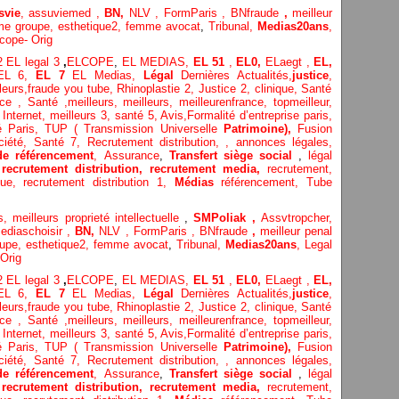
svie
,
assuviemed ,
BN,
NLV ,
FormParis ,
BNfraude
,
meilleur
me groupe,
esthetique2,
femme avocat
,
Tribunal,
Medias20ans
,
cope- Orig
 2
EL legal 3
,
ELCOPE
,
EL MEDIAS,
EL 51
,
EL0,
ELaegt ,
EL,
EL 6,
EL 7
EL Medias,
Légal
Dernières
Actualités,
justice
,
leurs
,
fraude you tube
,
Rhinoplastie 2
,
Justice 2
,
clinique
,
Santé
ice
, Santé ,
meilleurs
,
meilleurs
,
meilleurenfrance,
topmeilleur,
 Internet
,
meilleurs 3,
santé 5,
Avis
,
Formalité d’entreprise paris,
té Paris,
TUP ( Transmission Universelle
Patrimoine),
Fusion
ciété,
Santé 7,
Recrutement distribution,
,
annonces légales,
de référencement
,
Assurance
,
Transfert siège social
,
légal
,
recrutement distribution,
recrutement media,
recrutement,
ique,
recrutement distribution
1,
Médias
référencement,
Tube
s,
meilleurs proprieté intellectuelle
,
SMPoliak ,
Assvtropcher,
ediaschoisir ,
BN,
NLV ,
FormParis ,
BNfraude
,
meilleur penal
oupe,
esthetique2,
femme avocat
,
Tribunal,
Medias20ans
,
Legal
Orig
 2
EL legal 3
,
ELCOPE
,
EL MEDIAS,
EL 51
,
EL0,
ELaegt ,
EL,
EL 6,
EL 7
EL Medias,
Légal
Dernières
Actualités,
justice
,
leurs
,
fraude you tube
,
Rhinoplastie 2
,
Justice 2
,
clinique
,
Santé
ice
, Santé ,
meilleurs
,
meilleurs
,
meilleurenfrance,
topmeilleur,
 Internet
,
meilleurs 3,
santé 5,
Avis
,
Formalité d’entreprise paris,
té Paris,
TUP ( Transmission Universelle
Patrimoine),
Fusion
ciété,
Santé 7,
Recrutement distribution,
,
annonces légales,
de référencement
,
Assurance
,
Transfert siège social
,
légal
,
recrutement distribution,
recrutement media,
recrutement,