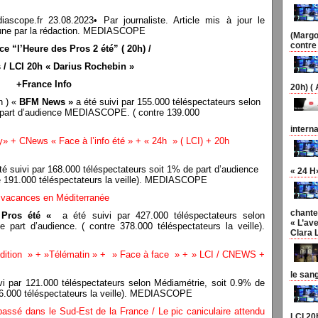
pe.fr 23.08.2023• Par journaliste. Article mis à jour le
en une par la rédaction. MEDIASCOPE
(Margo
contre
 “l’Heure des Pros 2 été” ( 20h) /
/ LCI 20h « Darius Rochebin »
+France Info
20h) (
h ) «
BFM News »
a été suivi par 155.000 téléspectateurs selon
art d’audience MEDIASCOPE. ( contre 139.000
interna
+ CNews « Face à l’info été » + « 24h » ( LCI) + 20h
té suivi par 168.000 téléspectateurs soit 1% de part d’audience
« 24 H
191.000 téléspectateurs la veille). MEDIASCOPE
 vacances en Méditerranée
chante
 Pros été «
a été suivi par 427.000 téléspectateurs selon
« L’ave
rt d’audience. ( contre 378.000 téléspectateurs la veille).
Clara 
ition » + »Télématin » + » Face à face » + » LCI / CNEWS +
le san
vi par 121.000 téléspectateurs selon Médiamétrie, soit 0.9% de
6.000 téléspectateurs la veille). MEDIASCOPE
passé dans le Sud-Est de la France / Le pic caniculaire attendu
LCI 20