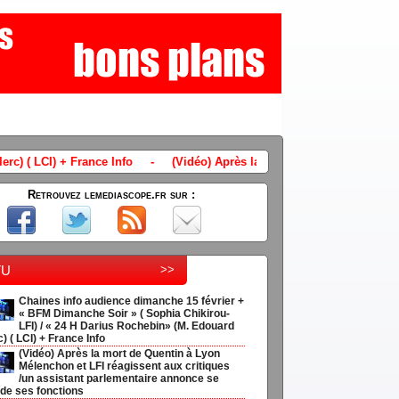
Info
-
(Vidéo) Après la mort de Quentin à Lyon Mélenchon et LFI réag
Retrouvez lemediascope.fr sur :
tu
>>
Chaines info audience dimanche 15 février +
« BFM Dimanche Soir » ( Sophia Chikirou-
LFI) / « 24 H Darius Rochebin» (M. Edouard
) ( LCI) + France Info
(Vidéo) Après la mort de Quentin à Lyon
Mélenchon et LFI réagissent aux critiques
/un assistant parlementaire annonce se
 de ses fonctions