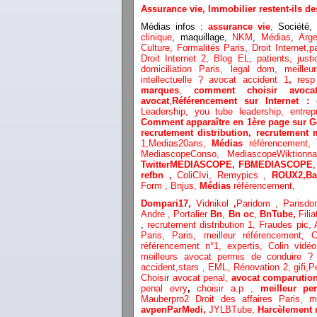
Assurance vie, Immobilier restent-ils 
Médias infos :
assurance vie
,
Société,
d
clinique
, maquillage,
NKM
,
Médias
,
Arge
Culture,
Formalités Paris,
Droit Internet,
p
Droit Internet 2
,
Blog EL
, patients,
just
domiciliation Paris,
legal dom,
meilleu
intellectuelle ?
avocat accident 1
,
resp
marques
,
comment choisir avoca
avocat
,
Référencement sur Internet 
Leadership,
you tube leadership,
entrep
Comment apparaître en 1ère page sur G
recrutement distribution,
recrutement 
1,
Medias20ans,
Médias
référencement,
MediascopeConso,
MediascopeWiktionn
TwitterMEDIASCOPE,
FBMEDIASCOPE
refbn ,
ColiCIvi,
Remypics ,
ROUX2,
Ba
Form ,
Bnjus,
Médias
référencement,
Dompari17,
Vidnikol
,
Paridom ,
Parisd
Andre ,
Portalier
Bn
,
Bn oc
,
BnTube,
Filia
,
recrutement distribution
1, Fraudes pic,
Paris,
Paris,
meilleur référencement,
C
référencement n°1,
expertis,
Colin vidéo
meilleurs avocat permis de conduire 
accident,
stars
,
EML,
Rénovation 2
,
gifi,
P
Choisir avocat penal,
avocat comparutio
penal evry
,
choisir a.p ,
meilleur pe
Mauberpro2
Droit des affaires Paris,
m
avpenParMedi,
JYLBTube,
Harcèlement 