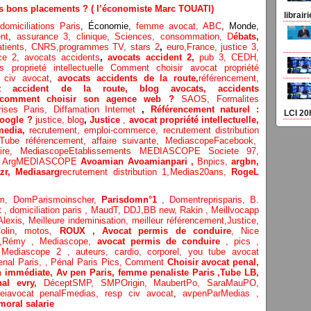
des bons placements ? ( l’économiste Marc TOUATI)
librair
omiciliations Paris
, Économie,
femme avocat,
ABC
, Monde,
nt
,
assurance 3,
clinique
, Sciences,
consommation
,
D
ébats
,
atients
, CNRS,programmes TV,
stars 2
,
euro,
France
,
justice 3
,
ice 2
,
avocats accidents
,
avocats accident 2,
pub 3,
CEDH
,
rs proprieté intellectuelle
Comment choisir avocat propriété
 civ avocat
,
avocats accidents de la route,
référencement,
t accident de la route
,
blog
avocats
,
accidents
: comment choisir son agence web ?
SAOS
,
Formalites
rises Paris
,
Diffamation Internet
,
Référencement naturel :
LCI 20
oogle ?
justice
,
blog
,
Justice
,
avocat propriété intellectuelle,
media,
recrutement,
emploi-commerce,
recrutement distribution
Tube référencement,
affaire suivante,
MediascopeFacebook,
aire,
MediascopeEtablissements
MEDIASCOPE Societe 97,
,
ArgMEDIASCOPE
Avoamian
Avoamianpari ,
Bnpics,
argbn,
zr,
Medias
arg
recrutement distribution
1,
Medias20ans,
RogeL
om,
DomParismoinscher,
Parisdomn°1
,
Domentreprisparis,
B.
t
,
domiciliation paris
,
MaudT
,
DDJ,
BB n
ew,
Rakin ,
Meillvocapp
Alexis
,
Meilleure inde
minisation
,
meilleur référencement
,
Justice
,
olin
,
motos,
ROUX
, Avocat permis de conduire
,
Nice
,
Rémy
,
Mediascope,
avocat permis de conduire
,
pics
,
?
Mediascope 2 ,
auteurs,
cardio,
corpore
l,
you tube avocat
enal Paris,
,
Pénal Paris Pics,
Comment
Choisir avocat penal,
n immédiate,
Av pen Paris,
femme penaliste Paris
,Tube LB,
nal evry,
DéceptSMP,
SMP
Origin,
MaubertPo,
SaraMauPO,
eiavocat penalFmedias,
resp civ avocat
,
avpenParMedias ,
moral salarie