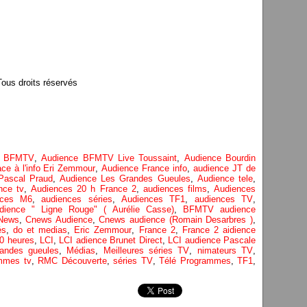
us droits réservés
e BFMTV
,
Audience BFMTV Live Toussaint
,
Audience Bourdin
ce à l'info Eri Zemmour
,
Audience France info
,
audience JT de
Pascal Praud
,
Audience Les Grandes Gueules
,
Audience tele
,
nce tv
,
Audiences 20 h France 2
,
audiences films
,
Audiences
nces M6
,
audiences séries
,
Audiences TF1
,
audiences TV
,
ience " Ligne Rouge" ( Aurélie Casse)
,
BFMTV audience
News
,
Cnews Audience
,
Cnews audience (Romain Desarbres )
,
és
,
do et medias
,
Eric Zemmour
,
France 2
,
France 2 aidience
0 heures
,
LCI
,
LCI adience Brunet Direct
,
LCI audience Pascale
randes gueules
,
Médias
,
Meilleures séries TV
,
nimateurs TV
,
mmes tv
,
RMC Découverte
,
séries TV
,
Télé Programmes
,
TF1
,