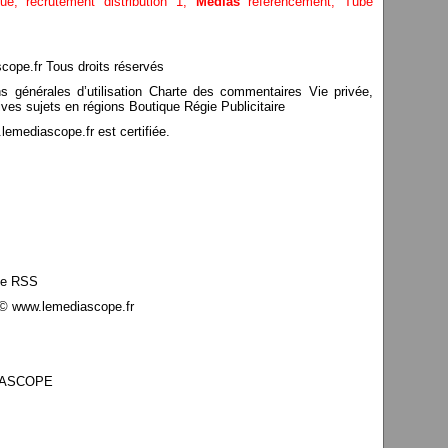
ique,
recrutement distribution
1,
Médias
référencement,
Tube
pe.fr Tous droits réservés
ns générales d’utilisation Charte des commentaires Vie privée,
ves sujets en régions Boutique Régie Publicitaire
mediascope.fr est certifiée.
le RSS
© www.lemediascope.fr
EDIASCOPE