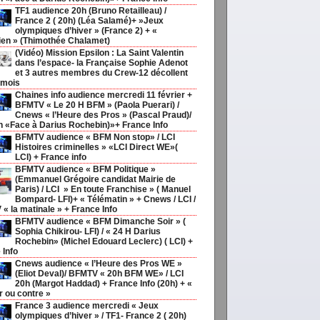
TF1 audience 20h (Bruno Retailleau) /
France 2 ( 20h) (Léa Salamé)+ »Jeux
olympiques d’hiver » (France 2) + «
ien » (Thimothée Chalamet)
(Vidéo) Mission Epsilon : La Saint Valentin
dans l’espace- la Française Sophie Adenot
et 3 autres membres du Crew-12 décollent
 mois
Chaines info audience mercredi 11 février +
BFMTV « Le 20 H BFM » (Paola Puerari) /
Cnews « l’Heure des Pros » (Pascal Praud)/
h «Face à Darius Rochebin)»+ France Info
BFMTV audience « BFM Non stop» / LCI
Histoires criminelles » «LCI Direct WE»(
LCI) + France info
BFMTV audience « BFM Politique »
(Emmanuel Grégoire candidat Mairie de
Paris) / LCI » En toute Franchise » ( Manuel
Bompard- LFI)+ « Télématin » + Cnews / LCI /
« la matinale » + France Info
BFMTV audience « BFM Dimanche Soir » (
Sophia Chikirou- LFI) / « 24 H Darius
Rochebin» (Michel Edouard Leclerc) ( LCI) +
 Info
Cnews audience « l’Heure des Pros WE »
(Eliot Deval)/ BFMTV « 20h BFM WE» / LCI
20h (Margot Haddad) + France Info (20h) + «
r ou contre »
France 3 audience mercredi « Jeux
olympiques d’hiver » / TF1- France 2 ( 20h)