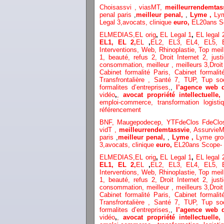
Choisassvi ,
viasMT,
meilleurrendemtas
penal paris
,
meilleur penal,
,
Lyme ,
Ly
Legal 3
,
avocats, clinique
euro,
EL20ans S
ELMEDIAS,
EL orig
,
EL Legal 1
,
EL legal
EL1,
EL 2,
EL
,
EL2,
EL3,
EL4,
EL5,
Interventions, Web,
Rhinoplastie
,
Top meil
1
, beauté,
refus 2
,
Droit Internet 2
,
just
consommation
, meilleur ,
meilleurs 3,
Droit
Cabinet formalité Paris,
Cabinet formali
Transfrontalière ,
Santé 7, TUP,
Tup so
formalites d’entreprises,
,
l’agence web 
vidéo
,
,
avocat propriété intellectuelle
emploi-commerce,
transformation
logist
référencement
BNF,
Maugepodecep,
YTFdeClos
FdeClo
vidT ,
meilleurrendemtassvie
,
AssurvieM
paris
,
meilleur penal,
,
Lyme ,
Lyme gr
3
,
avocats, clinique
euro,
EL20ans Scope- 
ELMEDIAS,
EL orig
,
EL Legal 1
,
EL legal
EL1,
EL 2,
EL
,
EL2,
EL3,
EL4,
EL5,
Interventions, Web,
Rhinoplastie
,
Top meil
1
, beauté,
refus 2
,
Droit Internet 2
,
just
consommation
, meilleur ,
meilleurs 3,
Droit
Cabinet formalité Paris,
Cabinet formali
Transfrontalière ,
Santé 7, TUP,
Tup so
formalites d’entreprises,
,
l’agence web 
vidéo
,
,
avocat propriété intellectuelle