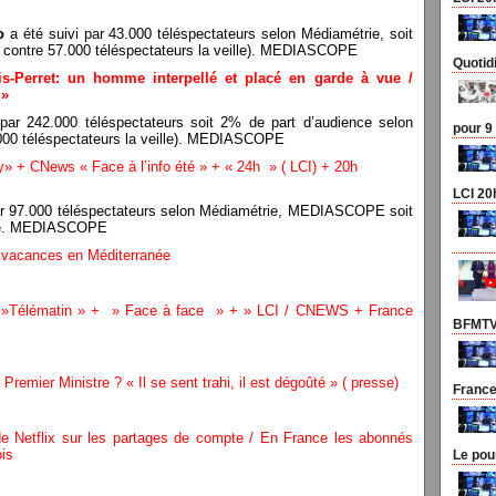
o
a été suivi par 43.000 téléspectateurs selon Médiamétrie, soit
contre 57.000 téléspectateurs la veille). MEDIASCOPE
Quotid
ois-Perret: un homme interpellé et placé en garde à vue /
 »
 par 242.000 téléspectateurs soit 2% de part d’audience selon
pour 9
00 téléspectateurs la veille). MEDIASCOPE
+ CNews « Face à l’info été » + « 24h » ( LCI) + 20h
LCI 20
ar 97.000 téléspectateurs selon Médiamétrie, MEDIASCOPE soit
rie. MEDIASCOPE
 vacances en Méditerranée
 »Télématin » + » Face à face » + » LCI / CNEWS + France
BFMTV 
emier Ministre ? « Il se sent trahi, il est dégoûté » ( presse)
France
s de Netflix sur les partages de compte / En France les abonnés
ois
Le pou