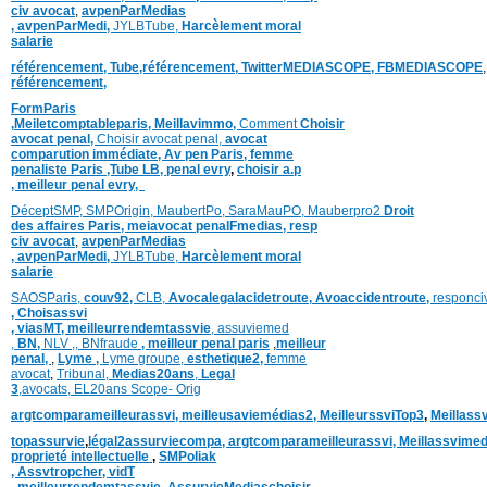
civ avocat
,
avpenParMedias
,
avpenParMedi,
JYLBTube,
Harcèlement moral
salarie
référencement,
Tube,référencement,
TwitterMEDIASCOPE,
FBMEDIASCOPE
référencement,
FormParis
,
Meiletcomptableparis
,
Meillavimmo,
Comment
Choisir
avocat penal,
Choisir avocat penal,
avocat
comparution immédiate,
Av pen Paris,
femme
penaliste Paris
,Tube LB,
penal evry
,
choisir a.p
,
meilleur penal evry,
DéceptSMP,
SMP
Origin,
MaubertPo,
SaraMauPO,
Mauberpro2
Droit
des affaires Paris,
meiavocat penalFmedias,
resp
civ avocat
,
avpenParMedias
,
avpenParMedi,
JYLBTube,
Harcèlement moral
salarie
SAOSParis,
couv92,
CLB,
Avocalegalacidetroute,
Avoaccidentroute,
responci
,
Choisassvi
,
viasMT,
meilleurrendemtassvie
,
assuviemed
,
BN,
NLV ,
,
BNfraude
,
meilleur penal paris
,
meilleur
penal,
,
Lyme ,
Lyme groupe,
esthetique2,
femme
avocat
,
Tribunal,
Medias20ans
,
Legal
3
,
avocats,
EL20ans Scope- Orig
argtcomparameilleurassvi,
meilleusaviemédias
2,
MeilleurssviTop3
,
Meillass
topassurvie
,
légal2assurviecompa,
argtcomparameilleurassvi,
Meillassvimed
proprieté intellectuelle
,
SMPoliak
,
Assvtropcher,
vidT
,
meilleurrendemtassvie,
AssurvieMediaschoisir