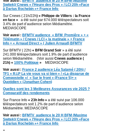
Voir aussi :
BFMTV audience le 20 H BFM (Maxime
Switek)/ Cnews « l’Heure des Pros » / LCI 20h «Face
à Darius Rochebin »+ France Info
Sur Cnews ( 21h/22h
) « Philippe de Villiers : la France
en face »
a été suivi par 674.000 téléspectateurs soit
3.4% de part d’audience selon Médiamétrie.
MEDIASCOPE
Voir aussi :
BFMTV audience « BFM Première » + «
Télématin » / Cnews / LCI « la matinale » + France
Info + « Arnaud Direct » ( Julien Arnaud) BFMTV
Sur BFMTV ( 22h)
« BFM Grand Soir
» a été suivi
241.000 téléspectateurs soit 1.9% de part d’audience
selon Médiamétrie. (Voir aussi
Cnews audience (
21h) «
100% Politique
»
MEDIASCOPE
Voir aussi :
France 2 audience Léa Salamé ( 20h) /
TF1 « R.I.P La vie vous va si bien « / »La disparue de
Compostelle »/ » Sur le front » (France 5)+ «
Quotidien » (Jonathan Cohen)
Quelles sont les 3 Meilleures Assurances vie 2025 ?
Comparatif des rendements
Sur France Info
« 23h Info »
a été suivi par 106.000
téléspectateurs soit 1.2% de part d’audience selon
Médiamétrie. MEDIASCOPE
Voir aussi :
BFMTV audience le 20 H BFM (Maxime
Switek)/ Cnews « l’Heure des Pros » / LCI 20h «Face
à Darius Rochebin »+ France Info
+