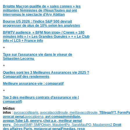
Brigitte Macron qualifie de « sales connes » les
militantes féministes de #NousToutes qui ont
interrompu le spectacle d’Ary Abittan
Bourse US 2026 : l’indice S&P 500 devrait
progresser de plus de 10% selon les analystes
BFMTV audience « BFM Non stop» / Cnews « 180
minutes info » / « Les Grandes Gueules » + « Le Club
info »( LCI) + France info
+
Taxe sur l’assurance vie dans le viseur de
Sébastien Lecornu
+
Quelles sont les 3 Meilleures Assurances vie 2025 ?
Comparatif des rendements
Meilleure assurance-vie : comparatif
+
Top 3 des meilleurs contrats d’assurance vie (
comparatif)
Médias
infos
:
avcoaccidtparis
,
avocataccidtroute,
meillavaccdtroute,
TBlegalYT,
FormPa
avocat penal,
avocatpena,
avt compaimmédiate,
avppar
,
Tube LB,
peevry
,
choi a.p ,
meilleur penal
evry,
DéceptSMP,
SMP
Origin,
MaubertPo,
SaraMauPO,
Mauberpro2
Droit
des affaires Paris,
meiavocat penalFmedias,
resp