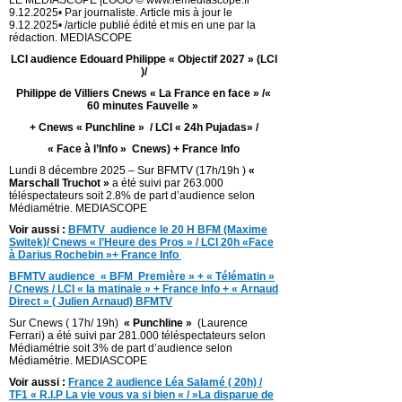
9.12.2025• Par journaliste. Article mis à jour le
9.12.2025• /article publié édité et mis en une par la
rédaction. MEDIASCOPE
LCI audience Edouard Philippe « Objectif 2027 » (LCI
)/
Philippe de Villiers Cnews « La France en face » /«
60 minutes Fauvelle »
+ Cnews « Punchline » / LCI « 24h Pujadas» /
« Face à l’Info » Cnews) + France Info
Lundi 8 décembre 2025 – Sur BFMTV (17h/19h )
«
Marschall Truchot »
a été suivi par 263.000
téléspectateurs soit 2.8% de part d’audience selon
Médiamétrie. MEDIASCOPE
Voir aussi :
BFMTV audience le 20 H BFM (Maxime
Switek)/ Cnews « l’Heure des Pros » / LCI 20h «Face
à Darius Rochebin »+ France Info
BFMTV audience « BFM Première » + « Télématin »
/ Cnews / LCI « la matinale » + France Info + « Arnaud
Direct » ( Julien Arnaud) BFMTV
Sur Cnews ( 17h/ 19h)
« Punchline »
(Laurence
Ferrari) a été suivi par 281.000 téléspectateurs selon
Médiamétrie soit 3% de part d’audience selon
Médiamétrie. MEDIASCOPE
Voir aussi :
France 2 audience Léa Salamé ( 20h) /
TF1 « R.I.P La vie vous va si bien « / »La disparue de