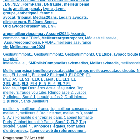
,
BN,
NLV ,
FormParis ,
BNfraude ,
meilleur penal
paris
,
meilleur penal,
,
Lyme ,
Lyme
groupe,
esthetique2,
femme
avocat
,
Tribunal,
Medias20ans,
Legal 3
,
avocats,
clinique
euro,
EL20ans Scope-
Orig
avtdgecorpindmnis,
BNF,
argemeilleurviecompa ,
Assurvi2024,
Assurvie:
commchoirurMEDIAS
,
Meilleureargentropcher,
Médias
Meillassvie
,
Assurviecomchoisir,
RADIAL meilleure assurance
vie
,
Meilleureassur2024
Gestpatrimmont1,
Gestpatrimmont2,
Gestpatrimmont3,
CBLtube,
avoaccitroute
proprieté
intellectuelle
,
SMPoliak
Compmeilassviemedias,
Meillassvimedia,
meillassrv
Meilleneurpsipari,
meilleuravocataccidentcorpor,
meilleuavocataccidroute,
N
orig
,
EL Legal 1
,
EL legal 2
EL legal 3
,
ELCOPE
,
EL
MEDIAS,
EL 51
,
EL0,
ELaegt ,
EL,
EL1,
EL
2,
EL
,
EL2,
EL3,
EL4,
EL5,
EL 6,
EL 7
EL
Medias,
Légal
Dernières
Actualités,
justice
,
Top
meilleurs
,
fraude you tube
,
Rhinoplastie 2
,
Justice
2
,
clinique
,
Santé 1
, beauté,
refus 2
,
Droit Internet
2
,
justice
, Santé ,
meilleurs
,
meilleurs
,
meilleurenfrance,
topmeilleur,
consommation
,
meilleur ,
meilleurs 3,
Droit Internet
,
meilleurs 3,
santé
5,
Avis
,
Formalité d’entreprise paris,
Cabinet formalité
Paris,
Cabinet formalité Paris,
Santé 7, TUP,
Tup
société,
Santé 7
,
,
annonces légales,
formalites
d’entreprises,
,
l’agence web de référencement
,
Programme TV Actu télé