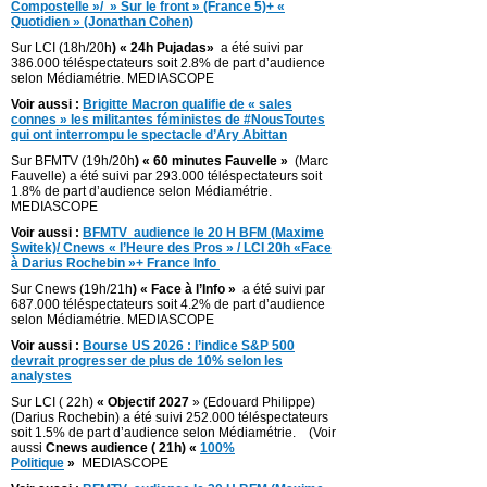
Compostelle »/ » Sur le front » (France 5)+ «
Quotidien » (Jonathan Cohen)
Sur LCI (18h/20h
) « 24h Pujadas»
a été suivi par
386.000 téléspectateurs soit 2.8% de part d’audience
selon Médiamétrie. MEDIASCOPE
Voir aussi :
Brigitte Macron qualifie de « sales
connes » les militantes féministes de #NousToutes
qui ont interrompu le spectacle d’Ary Abittan
Sur BFMTV (19h/20h
) « 60 minutes Fauvelle »
(Marc
Fauvelle) a été suivi par 293.000 téléspectateurs soit
1.8% de part d’audience selon Médiamétrie.
MEDIASCOPE
Voir aussi :
BFMTV audience le 20 H BFM (Maxime
Switek)/ Cnews « l’Heure des Pros » / LCI 20h «Face
à Darius Rochebin »+ France Info
Sur Cnews (19h/21h
) « Face à l’Info »
a été suivi par
687.000 téléspectateurs soit 4.2% de part d’audience
selon Médiamétrie. MEDIASCOPE
Voir aussi :
Bourse US 2026 : l’indice S&P 500
devrait progresser de plus de 10% selon les
analystes
Sur LCI ( 22h)
« Objectif 2027
» (Edouard Philippe)
(Darius Rochebin) a été suivi 252.000 téléspectateurs
soit 1.5% de part d’audience selon Médiamétrie. (Voir
aussi
Cnews audience ( 21h) «
100%
Politique
»
MEDIASCOPE