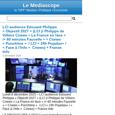
Le Mediascope
le "OFF" Medias / Politique / Economie
LCI audience Edouard Philippe
« Objectif 2027 » (LCI )/ Philippe de
Villiers Cnews « La France en face »
/« 60 minutes Fauvelle » + Cnews
« Punchline » / LCI « 24h Pujadas» /
« Face à l’Info » Cnews) + France
Info
2 décembre 2025
Lundi 8 décembre 2025 – LCI audience Edouard
Philippe « Objectif 2027 » (LCI )/ Philippe de Villiers
Cnews « La France en face » /« 60 minutes Fauvelle
» + Cnews « Punchline » / LCI « 24h Pujadas» / «
Face à l’Info » Cnews) + France Info
LE MEDIASCOPE |LOGO © www.lemediascope.fr