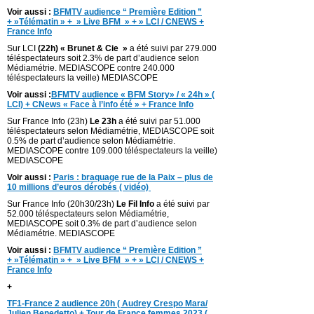
Voir aussi :
BFMTV audience “ Première Edition ”
+ »Télématin » + » Live BFM » + » LCI / CNEWS +
France Info
Sur LCI
(22h) « Brunet & Cie »
a été suivi par 279.000
téléspectateurs soit 2.3% de part d’audience selon
Médiamétrie. MEDIASCOPE contre 240.000
téléspectateurs la veille) MEDIASCOPE
Voir aussi :
BFMTV audience « BFM Story» / « 24h » (
LCI) + CNews « Face à l’info été » + France Info
Sur France Info (23h)
Le 23h
a été suivi par 51.000
téléspectateurs selon Médiamétrie, MEDIASCOPE soit
0.5% de part d’audience selon Médiamétrie.
MEDIASCOPE contre 109.000 téléspectateurs la veille)
MEDIASCOPE
Voir aussi :
Paris : braquage rue de la Paix – plus de
10 millions d’euros dérobés ( vidéo)
Sur France Info (20h30/23h)
Le Fil Info
a été suivi par
52.000 téléspectateurs selon Médiamétrie,
MEDIASCOPE soit 0.3% de part d’audience selon
Médiamétrie. MEDIASCOPE
Voir aussi :
BFMTV audience “ Première Edition ”
+ »Télématin » + » Live BFM » + » LCI / CNEWS +
France Info
+
TF1-France 2 audience 20h ( Audrey Crespo Mara/
Julien Benedetto) + Tour de France femmes 2023 (