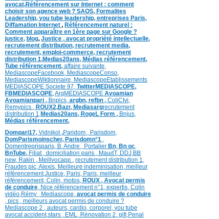
avocat
,
Référencement sur Internet : comment
choisir son agence web ?
SAOS
,
Formalites
Leadership,
you tube leadership,
entreprises Paris
,
Diffamation Internet
,
Référencement naturel :
Comment apparaître en 1ère page sur Google ?
justice
,
blog
,
Justice
,
avocat propriété intellectuelle,
recrutement distribution,
recrutement media,
recrutement,
emploi-commerce,
recrutement
distribution
1,
Medias20ans,
Médias
référencement,
Tube référencement,
affaire suivante,
MediascopeFacebook,
MediascopeConso,
MediascopeWiktionnaire,
MediascopeEtablissements
MEDIASCOPE Societe 97,
TwitterMEDIASCOPE,
FBMEDIASCOPE
,
ArgMEDIASCOPE
Avoamian
Avoamianpari ,
Bnpics,
argbn,
refbn ,
ColiCIvi,
Remypics ,
ROUX2,
Bazr,
Medias
arg
recrutement
distribution
1,
Medias20ans,
RogeL
Form ,
Bnjus,
Médias
référencement,
Dompari17,
Vidnikol
,
Paridom ,
Parisdom,
DomParismoinscher,
Parisdomn°1
,
Domentreprisparis,
B. Andre ,
Portalier
Bn
,
Bn oc
,
BnTube,
Filiat
,
domiciliation paris
,
MaudT
,
DDJ,
BB
n
ew,
Rakin ,
Meillvocapp
,
recrutement distribution
1,
Fraudes pic,
Alexis
,
Meilleure inde
minisation
,
meilleur
référencement
,
Justice
,
Paris,
Paris,
meilleur
référencement,
Colin
,
motos,
ROUX
, Avocat permis
de conduire
,
Nice référencement n°1,
expertis,
Colin
vidéo,
Rémy
,
Mediascope,
avocat permis de conduire
,
pics
,
meilleurs avocat permis de conduire ?
Mediascope 2 ,
auteurs,
cardio,
corpore
l,
you tube
avocat accident,
stars
,
EML,
Rénovation 2
,
gifi,
Penal