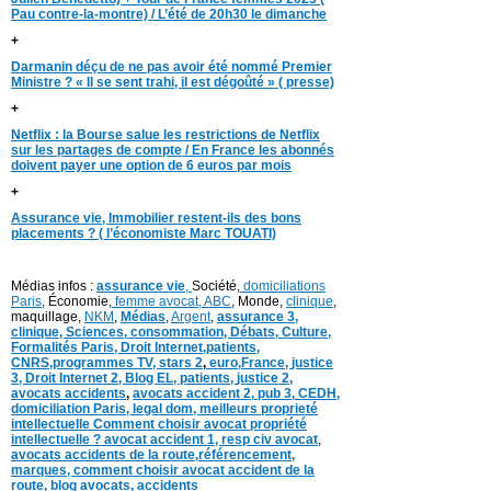
Pau contre-la-montre) / L’été de 20h30 le dimanche
+
Darmanin déçu de ne pas avoir été nommé Premier
Ministre ? « Il se sent trahi, il est dégoûté » ( presse)
+
Netflix : la Bourse salue les restrictions de Netflix
sur les partages de compte / En France les abonnés
doivent payer une option de 6 euros par mois
+
Assurance vie, Immobilier restent-ils des bons
placements ? ( l’économiste Marc TOUATI)
Médias infos :
assurance vie
,
Société,
domiciliations
Paris
, Économie,
femme avocat,
ABC
, Monde,
clinique
,
maquillage,
NKM
,
Médias
,
Argent
,
assurance 3,
clinique
, Sciences,
consommation
,
D
ébats
,
Culture,
Formalités Paris,
Droit Internet,
patients
,
CNRS,programmes TV,
stars 2
,
euro,
France
,
justice
3
,
Droit Internet 2
,
Blog EL
, patients,
justice 2
,
avocats accidents
,
avocats accident 2,
pub 3,
CEDH
,
domiciliation Paris,
legal dom,
meilleurs proprieté
intellectuelle
Comment choisir avocat propriété
intellectuelle ?
avocat accident 1
,
resp civ avocat
,
avocats accidents de la route,
référencement,
marques
,
comment choisir avocat accident de la
route
,
blog
avocats
,
accidents