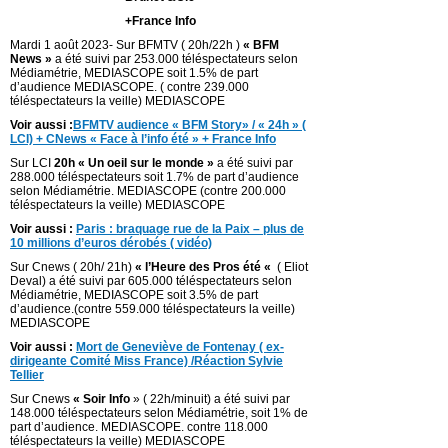
+France Info
Mardi 1 août 2023- Sur BFMTV ( 20h/22h )
« BFM
News »
a été suivi par 253.000 téléspectateurs selon
Médiamétrie, MEDIASCOPE soit 1.5% de part
d’audience MEDIASCOPE. ( contre 239.000
téléspectateurs la veille) MEDIASCOPE
Voir aussi :
BFMTV audience « BFM Story» / « 24h » (
LCI) + CNews « Face à l’info été » + France Info
Sur LCI
20h « Un oeil sur le monde »
a été suivi par
288.000 téléspectateurs soit 1.7% de part d’audience
selon Médiamétrie. MEDIASCOPE (contre 200.000
téléspectateurs la veille) MEDIASCOPE
Voir aussi :
Paris : braquage rue de la Paix – plus de
10 millions d’euros dérobés ( vidéo)
Sur Cnews ( 20h/ 21h)
« l’Heure des Pros été «
( Eliot
Deval) a été suivi par 605.000 téléspectateurs selon
Médiamétrie, MEDIASCOPE soit 3.5% de part
d’audience.(contre 559.000 téléspectateurs la veille)
MEDIASCOPE
Voir aussi :
Mort de Geneviève de Fontenay ( ex-
dirigeante Comité Miss France) /Réaction Sylvie
Tellier
Sur Cnews
« Soir Info
» ( 22h/minuit) a été suivi par
148.000 téléspectateurs selon Médiamétrie, soit 1% de
part d’audience. MEDIASCOPE. contre 118.000
téléspectateurs la veille) MEDIASCOPE