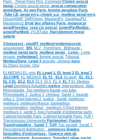
Paris,
,
Pénal Paris Pics,
Comment
Choisir avocat
penal,
Choisir avocat penal,
avocat comparution
immédiate,
Av pen Paris,
femme penaliste Paris
,Tube LB,
penal evry
,
choisir a.p ,
meilleur penal evry,
DéceptSMP,
SMP
Origin,
MaubertPo,
SaraMauPO,
Mauberpro2
Droit des affaires Paris,
meiavocat
penalFmedias,
resp civ avocat
,
avpenParMedias ,
avpenParMedi,
JYLBTube,
Harcèlement moral
salarie
Choisassvi ,
viasMT,
meilleurrendemtassvie
,
assuviemed ,
BN,
NLV ,
FormParis ,
BNfraude
,
meilleur penal paris
,
meilleur penal,
,
Lyme ,
Lyme
groupe,
esthetique2,
femme avocat
,
Tribunal,
Medias20ans
,
Legal 3
,
avocats, clinique
euro,
EL20ans Scope- Orig
ELMEDIAS,
EL orig
,
EL Legal 1
,
EL legal 2
EL legal 3
,
ELCOPE
,
EL MEDIAS,
EL 51
,
EL0,
ELaegt ,
EL,
EL1,
EL 2,
EL
,
EL2,
EL3,
EL4,
EL5,
EL 6,
EL 7
EL Medias,
Légal
Dernières
Actualités,
justice
,
Interventions, Web,
Rhinoplastie
,
Top meilleurs
,
fraude you tube
,
Rhinoplastie 2
,
Justice 2
,
clinique
,
Santé 1
, beauté,
refus 2
,
Droit Internet 2
,
justice
, Santé ,
meilleurs
,
meilleurs
,
meilleurenfrance,
topmeilleur,
consommation
, meilleur ,
meilleurs 3,
Droit Internet
,
meilleurs 3,
santé 5,
Avis
,
Formalité d’entreprise paris,
Cabinet formalité Paris,
Cabinet formalité Paris,
TUP (
Transmission Universelle
Patrimoine),
Fusion
Transfrontalière ,
Santé 7, TUP,
Tup société,
Santé 7,
Recrutement distribution,
,
annonces légales,
formalites d’entreprises,
,
l’agence web de
référencement
,
Assurance
,
Transfert siège social
,