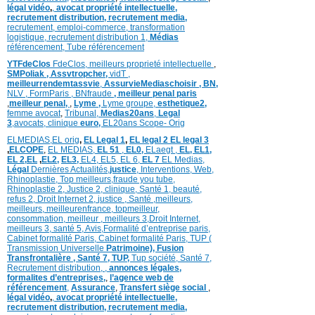
légal vidéo
,
,
avocat propriété intellectuelle,
recrutement distribution,
recrutement media,
recrutement,
emploi-commerce,
transformation
logistique,
recrutement distribution
1,
Médias
référencement,
Tube référencement
YTFdeClos
FdeClos,
meilleurs proprieté intellectuelle
,
SMPoliak ,
Assvtropcher,
vidT ,
meilleurrendemtassvie
,
AssurvieMediaschoisir ,
BN,
NLV ,
FormParis ,
BNfraude
,
meilleur penal paris
,
meilleur penal,
,
Lyme ,
Lyme groupe,
esthetique2,
femme avocat
,
Tribunal,
Medias20ans
,
Legal
3
,
avocats, clinique
euro,
EL20ans Scope- Orig
ELMEDIAS,
EL orig
,
EL Legal 1
,
EL legal 2
EL legal 3
,
ELCOPE
,
EL MEDIAS,
EL 51
,
EL0,
ELaegt ,
EL,
EL1,
EL 2,
EL
,
EL2,
EL3,
EL4,
EL5,
EL 6,
EL 7
EL Medias,
Légal
Dernières
Actualités,
justice
,
Interventions, Web,
Rhinoplastie
,
Top meilleurs
,
fraude you tube
,
Rhinoplastie 2
,
Justice 2
,
clinique
,
Santé 1
, beauté,
refus 2
,
Droit Internet 2
,
justice
, Santé ,
meilleurs
,
meilleurs
,
meilleurenfrance,
topmeilleur,
consommation
, meilleur ,
meilleurs 3,
Droit Internet
,
meilleurs 3,
santé 5,
Avis
,
Formalité d’entreprise paris,
Cabinet formalité Paris,
Cabinet formalité Paris,
TUP (
Transmission Universelle
Patrimoine),
Fusion
Transfrontalière ,
Santé 7, TUP,
Tup société,
Santé 7,
Recrutement distribution,
,
annonces légales,
formalites d’entreprises,
,
l’agence web de
référencement
,
Assurance
,
Transfert siège social
,
légal vidéo
,
,
avocat propriété intellectuelle,
recrutement distribution,
recrutement media,