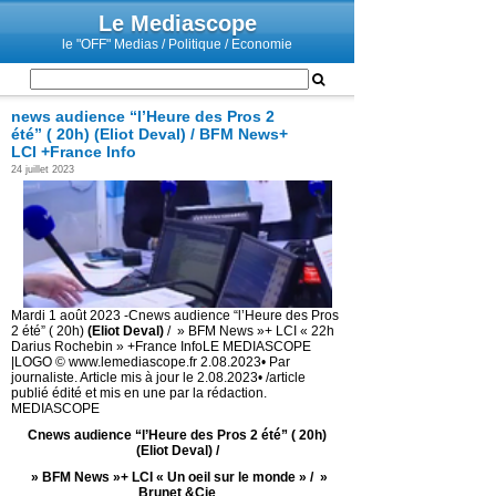
Le Mediascope
le "OFF" Medias / Politique / Economie
news audience “l’Heure des Pros 2
été” ( 20h) (Eliot Deval) / BFM News+
LCI +France Info
24 juillet 2023
Mardi 1 août 2023 -Cnews audience “l’Heure des Pros
2 été” ( 20h)
(Eliot Deval)
/ » BFM News »+ LCI « 22h
Darius Rochebin » +France Info
LE MEDIASCOPE
|LOGO © www.lemediascope.fr 2.08.2023• Par
journaliste. Article mis à jour le 2.08.2023• /article
publié édité et mis en une par la rédaction.
MEDIASCOPE
Cnews audience “l’Heure des Pros 2 été” ( 20h)
(Eliot Deval) /
» BFM News »+ LCI « Un oeil sur le monde » / »
Brunet &Cie