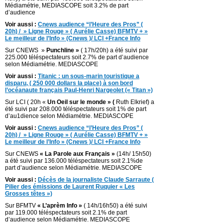
Médiamétrie, MEDIASCOPE soit 3.2% de part
d’audience
Voir aussi :
Cnews audience “l’Heure des Pros” (
20h) / » Ligne Rouge » ( Aurélie Casse) BFMTV + »
Le meilleur de l’Info » (Cnews )/ LCI +France Info
Sur CNEWS »
Punchline »
( 17h/20h) a été suivi par
225.000 téléspectateurs soit 2.7% de part d’audience
selon Médiamétrie. MEDIASCOPE
Voir aussi :
Titanic : un sous-marin touristique a
disparu, ( 250 000 dollars la place) à son bord
l’océanaute français Paul-Henri Nargeolet (« Titan »)
Sur LCI ( 20h «
Un Oeil sur le monde » (
Ruth Elkrief) a
été suivi par 208.000 téléspectateurs soit 1% de part
d’au1dience selon Médiamétrie. MEDIASCOPE
Voir aussi :
Cnews audience “l’Heure des Pros” (
20h) / » Ligne Rouge » ( Aurélie Casse) BFMTV + »
Le meilleur de l’Info » (Cnews )/ LCI +France Info
Sur CNEWS
« La Parole aux Français »
(14h/ 15h50)
a été suivi par 136.000 téléspectateurs soit 2.1%de
part d’audience selon Médiamétrie. MEDIASCOPE
Voir aussi :
Décès de la journaliste Claude Sarraute (
Pilier des émissions de Laurent Ruquier « Les
Grosses têtes »)
Sur BFMTV
« L’aprèm Info »
( 14h/16h50) a été suivi
par 119.000 téléspectateurs soit 2.1% de part
d’audience selon Médiamétrie. MEDIASCOPE