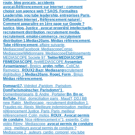
route
,
blog
avocats
,
accidents
avocat
,
Référencement sur Internet : comment
choisir son agence web ?
SAOS
,
Formalites
Leadership,
you tube leadership,
entreprises Paris
,
Diffamation Internet
,
Référencement naturel :
Comment apparaître en 1ère page sur Google ?
justice
,
blog
,
Justice
,
avocat propriété intellectuelle,
recrutement distribution,
recrutement media,
recrutement,
emploi-commerce,
recrutement
distribution
1,
Medias20ans,
Médias
référencement,
Tube référencement,
affaire suivante,
MediascopeFacebook,
MediascopeConso,
MediascopeWiktionnaire,
MediascopeEtablissements
MEDIASCOPE Societe 97,
TwitterMEDIASCOPE,
FBMEDIASCOPE
,
ArgMEDIASCOPE
Avoamian
Avoamianpari ,
Bnpics,
argbn,
refbn ,
ColiCIvi,
Remypics ,
ROUX2,
Bazr,
Medias
arg
recrutement
distribution
1,
Medias20ans,
RogeL
Form ,
Bnjus,
Médias
référencement,
Dompari17,
Vidnikol
,
Paridom ,
Parisdom,
DomParismoinscher,
Parisdomn°1
,
Domentreprisparis,
B. Andre ,
Portalier
Bn
,
Bn oc
,
BnTube,
Filiat
,
domiciliation paris
,
MaudT
,
DDJ,
BB
n
ew,
Rakin ,
Meillvocapp
,
recrutement distribution
1,
Fraudes pic,
Alexis
,
Meilleure inde
minisation
,
meilleur
référencement
,
Justice
,
Paris,
Paris,
meilleur
référencement,
Colin
,
motos,
ROUX
, Avocat permis
de conduire
,
Nice référencement n°1,
expertis,
Colin
vidéo,
Rémy
,
Mediascope,
avocat permis de conduire
,
pics
,
meilleurs avocat permis de conduire ?
Mediascope 2 ,
auteurs,
cardio,
corpore
l,
you tube