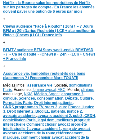
Netflix : la Bourse salue les restrictions de Netflix
sur les partages de compte / En France les abonnés
doivent payer une option de 6 euros par mois
+
Cnews audience “Face à Rioufol” ( 20h) / » 7 Jours
BFM » / 20h Darius Rochebin ( LCI) + »Le meilleur de
l’Info » (Cnews )/ LCI +France Info
+
BFMTV audience BFM Story week-end /« BFMTVSD
» / » Ca se dispute » (Cnews)/ « 24h » (LCI) + CNews
+ France Info
+
Assurance vie, Immobilier restent-ils des bons
placements ? ( l’économiste Marc TOUATI)
Médias infos :
assurance vie
,
Société,
domiciliations
Paris
, Économie,
femme avocat,
ABC
, Monde,
clinique
,
maquillage,
NKM
,
Médias
,
Argent
,
assurance 3,
clinique
, Sciences,
consommation
,
D
ébats
,
Culture,
Formalités Paris,
Droit Internet,
patients
,
CNRS,programmes TV,
stars 2
,
euro,
France
,
justice
3
,
Droit Internet 2
,
Blog EL
, patients,
justice 2
,
avocats accidents
,
avocats accident 2,
pub 3,
CEDH
,
domiciliation Paris,
legal dom,
meilleurs proprieté
intellectuelle
Comment choisir avocat propriété
intellectuelle ?
avocat accident 1
,
resp civ avocat
,
avocats accidents de la route,
référencement,
marques
,
comment choisir avocat accident de la