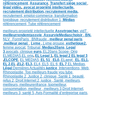
référencement
,
Assurance
,
Transfert siège social
,
légal vidéo
,
,
avocat propriété intellectuelle,
recrutement distribution,
recrutement media,
recrutement,
emploi-commerce,
transformation
logistique,
recrutement distribution
1,
Médias
référencement,
Tube référencement
meilleurs proprieté intellectuelle
Assvtropcher,
vidT ,
meilleurrendemtassvie
,
AssurvieMediaschoisir ,
BN,
NLV ,
FormParis ,
BNfraude
,
meilleur penal paris
,
meilleur penal,
,
Lyme ,
Lyme groupe,
esthetique2,
femme avocat
,
Tribunal,
Medias20ans
,
Legal
3
,
avocats, clinique
euro,
EL20ans Scope- Orig
ELMEDIAS,
EL orig
,
EL Legal 1
,
EL legal 2
EL legal 3
,
ELCOPE
,
EL MEDIAS,
EL 51
,
EL0,
ELaegt ,
EL,
EL1,
EL 2,
EL
,
EL2,
EL3,
EL4,
EL5,
EL 6,
EL 7
EL Medias,
Légal
Dernières
Actualités,
justice
,
Interventions, Web,
Rhinoplastie
,
Top meilleurs
,
fraude you tube
,
Rhinoplastie 2
,
Justice 2
,
clinique
,
Santé 1
, beauté,
refus 2
,
Droit Internet 2
,
justice
, Santé ,
meilleurs
,
meilleurs
,
meilleurenfrance,
topmeilleur,
consommation
, meilleur ,
meilleurs 3,
Droit Internet
,
meilleurs 3,
santé 5,
Avis
,
Formalité d’entreprise paris,
Cabinet formalité Paris,
Cabinet formalité Paris,
TUP (
Transmission Universelle
Patrimoine),
Fusion
Transfrontalière ,
Santé 7, TUP,
Tup société,
Santé 7,
Recrutement distribution,
,
annonces légales,
formalites d’entreprises,
,
l’agence web de
référencement
,
Assurance
,
Transfert siège social
,
légal vidéo
,
,
avocat propriété intellectuelle,
recrutement distribution,
recrutement media,
recrutement,
emploi-commerce,
transformation