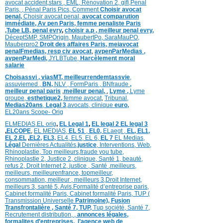
avocat accident,
stars
,
EML,
Rénovation 2
,
gifi,
Penal
Paris,
,
Pénal Paris Pics,
Comment
Choisir avocat
penal,
Choisir avocat penal,
avocat comparution
immédiate,
Av pen Paris,
femme penaliste Paris
,Tube LB,
penal evry
,
choisir a.p ,
meilleur penal evry,
DéceptSMP,
SMP
Origin,
MaubertPo,
SaraMauPO,
Mauberpro2
Droit des affaires Paris,
meiavocat
penalFmedias,
resp civ avocat
,
avpenParMedias ,
avpenParMedi,
JYLBTube,
Harcèlement moral
salarie
Choisassvi ,
viasMT,
meilleurrendemtassvie
,
assuviemed ,
BN,
NLV ,
FormParis ,
BNfraude
,
meilleur penal paris
,
meilleur penal,
,
Lyme ,
Lyme
groupe,
esthetique2,
femme avocat
,
Tribunal,
Medias20ans
,
Legal 3
,
avocats, clinique
euro,
EL20ans Scope- Orig
ELMEDIAS,
EL orig
,
EL Legal 1
,
EL legal 2
EL legal 3
,
ELCOPE
,
EL MEDIAS,
EL 51
,
EL0,
ELaegt ,
EL,
EL1,
EL 2,
EL
,
EL2,
EL3,
EL4,
EL5,
EL 6,
EL 7
EL Medias,
Légal
Dernières
Actualités,
justice
,
Interventions, Web,
Rhinoplastie
,
Top meilleurs
,
fraude you tube
,
Rhinoplastie 2
,
Justice 2
,
clinique
,
Santé 1
, beauté,
refus 2
,
Droit Internet 2
,
justice
, Santé ,
meilleurs
,
meilleurs
,
meilleurenfrance,
topmeilleur,
consommation
, meilleur ,
meilleurs 3,
Droit Internet
,
meilleurs 3,
santé 5,
Avis
,
Formalité d’entreprise paris,
Cabinet formalité Paris,
Cabinet formalité Paris,
TUP (
Transmission Universelle
Patrimoine),
Fusion
Transfrontalière ,
Santé 7, TUP,
Tup société,
Santé 7,
Recrutement distribution,
,
annonces légales,
formalites d’entreprises,
,
l’agence web de