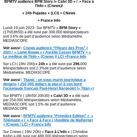
BFMTV audience BFM Story /« Calvi 3D » / » Face à
l’Info » (Cnews)/
« 24h Pujadas » (LCI) + CNews
+ France Info
Lundi 19 juin 2023- Sur BFMTV «
BFM Story »
(17h
/
18h50) a été suivi par 308.000 téléspectateurs
soit 3.6% de part d’audience selon Médiamétrie.
MEDIASCOPE.
Voir aussi :
Cnews audience “l’Heure des Pros” (
20h) / » Ligne Rouge » ( Aurélie Casse) BFMTV + »
Le meilleur de l’Info » (Cnews )/ LCI +France Info
Sur LCI ( 18h/ 20h
) « 24h »
a été suivi par
296.
000
téléspectateurs soit 2.3%de part d’audience selon
Médiamétrie. MEDIASCOPE
Voir aussi :
Titanic : un sous-marin touristique a
disparu, ( 250 000 dollars la place) à son bord
l’océanaute français Paul-Henri Nargeolet (« Titan »)
Sur BFMTV ( 18h50/ 20h30)
« Calvi 3D »
a été suivi
par 254.000 téléspectateurs selon Médiamétrie,
MEDIASCOPE soit 1.5% de part d’audience
MEDIASCOPE
Voir aussi :
BFMTV audience “Première Edition” + »
Télématin » / » Face à Face ( (Apolline de Malherbe)
+ /Cnews / LCI + France Info
Sur Cnews ( 19h/ 2Oh) «
Face à L’info »
( Christine
Kelly) a été suivi par 488.000 téléspectateurs selon