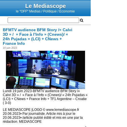
Le Mediascope
le "OFF" Medias / Politique / Economie
BFMTV audience BFM Story /« Calvi
3D » / » Face à l’Info » (Cnews)/ «
24h Pujadas » (LCI) + CNews +
France Info
10 juin 2023
Lundi 19 juin 2023-BFMTV audience BFM Story /«
Calvi 3D » / » Face à l’Info » (Cnews)/ « 24h Pujadas »
(LCI) + CNews + France Info + TF1 Argentine – Croatie
( 3-0)
LE MEDIASCOPE |LOGO © www.lemediascope.fr
20.06.2023• Par journaliste. Article mis à jour le
20.06.2023• /article publié édité et mis en une par la
rédaction. MEDIASCOPE