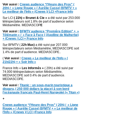
Voir aussi :
Cnews audience “l’Heure des Pros” (
20h) / » Ligne Rouge » ( Aurélie Casse) BFMTV + »
Le meilleur de l’Info » (Cnews )/ LCI +France Info
Sur LCI
( 22h) « Brunet & Cie »
a été suivi par 253.000
téléspectateurs soit 1.8% de part d’audience selon
Médiamétrie. MEDIASCOP
E
Voir aussi :
BFMTV audience “Première Edition” + »
Télématin » / » Face à Face ( (Apolline de Malherbe)
+ /Cnews / LCI + France Info
Sur BFMTV (
22h Max)
a été suivi par 207.000
téléspectateurs selon Médiamétrie, MEDIASCOPE soit
1.4% de part d’audience. MEDIASCOPE..
(
Voir aussi :
C
news « Le meilleur de l’Info » (
21h/22h) + « Soir Info »
France Info «
Les Informés »
( 20h) a été suivi par
74.000 téléspectateurs selon Médiamétrie,
MEDIASCOPE soit 0.4% de part d’audience.
MEDIASCOPE.
Voir aussi :
Titanic : un sous-marin touristique a
disparu, ( 250 000 dollars la place) à son bord
l’océanaute français Paul-Henri Nargeolet (« Titan »)
+
Cnews audience “l’Heure des Pros” ( 20h) / » Ligne
Rouge » ( Aurélie Casse) BFMTV + » Le meilleur de
l’Info » (Cnews )/ LCI +France Info