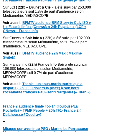
l’océanaute français Paul-Henri Nargeolet (« Titan »)
Sur LCI
( 22h) « Brunet & Cie »
a été suivi par 253.000
téléspectateurs soit 1.8% de part d’audience selon
Médiamétrie. MEDIASCOP
E
Voir aussi :
BFMTV audience BFM Story /« Calvi 3D »
/ » Face à l’Info » (Cnews)/ « 24h Pujadas » (LCI) +
CNews + France Info
Sur Cnews
» Soir Info »
( 22h) a été suivi par 102.000
téléspectateurs selon Médiamétrie, soit 0.7% de part
d’audience. MEDIASCOPE.
Voir aussi :
BFMTV audience 22h Max ( Maxime
Switek)
Sur France Info
(22h) France Info Soir
a été suivi par
106.000 téléspectateurs selon Médiamétrie,
MEDIASCOPE soit 0.7% de part d’audience.
MEDIASCOPE
Voir aussi :
Titanic : un sous-marin touristique a
disparu, ( 250 000 dollars la place) à son bord
l’océanaute français Paul-Henri Nargeolet (« Titan »)
+
France 2 audience finale Top 14 (Toulouse/La
Rochelle) + TPMP People + 20h TF1- France 2 (
Delahousse / Coudray)
+
Mbappé son avenir au PSG : Marine Le Pen accuse