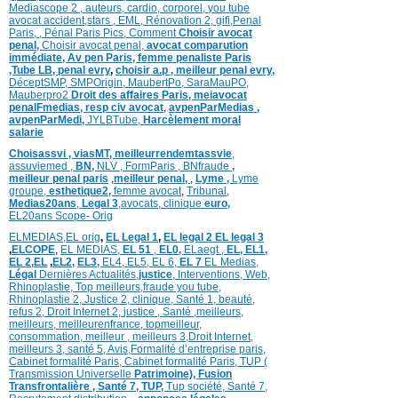
Mediascope 2 ,
auteurs,
cardio,
corpore
l,
you tube
avocat accident,
stars
,
EML,
Rénovation 2
,
gifi,
Penal
Paris,
,
Pénal Paris Pics,
Comment
Choisir avocat
penal,
Choisir avocat penal,
avocat comparution
immédiate,
Av pen Paris,
femme penaliste Paris
,Tube LB,
penal evry
,
choisir a.p ,
meilleur penal evry,
DéceptSMP,
SMP
Origin,
MaubertPo,
SaraMauPO,
Mauberpro2
Droit des affaires Paris,
meiavocat
penalFmedias,
resp civ avocat
,
avpenParMedias ,
avpenParMedi,
JYLBTube,
Harcèlement moral
salarie
Choisassvi ,
viasMT,
meilleurrendemtassvie
,
assuviemed ,
BN,
NLV ,
FormParis ,
BNfraude
,
meilleur penal paris
,
meilleur penal,
,
Lyme ,
Lyme
groupe,
esthetique2,
femme avocat
,
Tribunal,
Medias20ans
,
Legal 3
,
avocats, clinique
euro,
EL20ans Scope- Orig
ELMEDIAS,
EL orig
,
EL Legal 1
,
EL legal 2
EL legal 3
,
ELCOPE
,
EL MEDIAS,
EL 51
,
EL0,
ELaegt ,
EL,
EL1,
EL 2,
EL
,
EL2,
EL3,
EL4,
EL5,
EL 6,
EL 7
EL Medias,
Légal
Dernières
Actualités,
justice
,
Interventions, Web,
Rhinoplastie
,
Top meilleurs
,
fraude you tube
,
Rhinoplastie 2
,
Justice 2
,
clinique
,
Santé 1
, beauté,
refus 2
,
Droit Internet 2
,
justice
, Santé ,
meilleurs
,
meilleurs
,
meilleurenfrance,
topmeilleur,
consommation
, meilleur ,
meilleurs 3,
Droit Internet
,
meilleurs 3,
santé 5,
Avis
,
Formalité d’entreprise paris,
Cabinet formalité Paris,
Cabinet formalité Paris,
TUP (
Transmission Universelle
Patrimoine),
Fusion
Transfrontalière ,
Santé 7, TUP,
Tup société,
Santé 7,