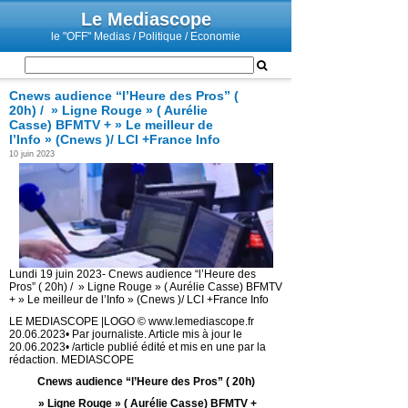
Le Mediascope
le "OFF" Medias / Politique / Economie
Cnews audience “l’Heure des Pros” (
20h) / » Ligne Rouge » ( Aurélie
Casse) BFMTV + » Le meilleur de
l’Info » (Cnews )/ LCI +France Info
10 juin 2023
Lundi 19 juin 2023- Cnews audience “l’Heure des
Pros” ( 20h) / » Ligne Rouge » ( Aurélie Casse) BFMTV
+ » Le meilleur de l’Info » (Cnews )/ LCI +France Info
LE MEDIASCOPE |LOGO © www.lemediascope.fr
20.06.2023• Par journaliste. Article mis à jour le
20.06.2023• /article publié édité et mis en une par la
rédaction. MEDIASCOPE
Cnews audience “l’Heure des Pros” ( 20h)
» Ligne Rouge » ( Aurélie Casse) BFMTV +