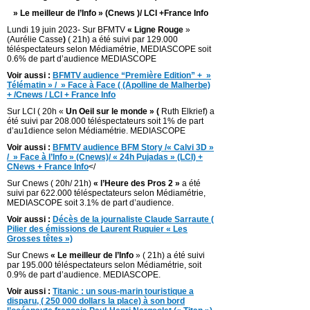
» Le meilleur de l’Info » (Cnews )/ LCI +France Info
Lundi 19 juin 2023- Sur BFMTV
« Ligne Rouge
»
(Aurélie Casse
)
( 21h) a été suivi par 129.000
téléspectateurs selon Médiamétrie, MEDIASCOPE soit
0.6% de part d’audience MEDIASCOPE
Voir aussi :
BFMTV audience “Première Edition” + »
Télématin » / » Face à Face ( (Apolline de Malherbe)
+ /Cnews / LCI + France Info
Sur LCI ( 20h «
Un Oeil sur le monde » (
Ruth Elkrief) a
été suivi par 208.000 téléspectateurs soit 1% de part
d’au1dience selon Médiamétrie. MEDIASCOPE
Voir aussi :
BFMTV audience BFM Story /« Calvi 3D »
/ » Face à l’Info » (Cnews)/ « 24h Pujadas » (LCI) +
CNews + France Info
</
Sur Cnews ( 20h/ 21h)
« l’Heure des Pros 2 »
a été
suivi par 622.000 téléspectateurs selon Médiamétrie,
MEDIASCOPE soit 3.1% de part d’audience.
Voir aussi :
Décès de la journaliste Claude Sarraute (
Pilier des émissions de Laurent Ruquier « Les
Grosses têtes »)
Sur Cnews
« Le meilleur de l’Info
» ( 21h) a été suivi
par 195.000 téléspectateurs selon Médiamétrie, soit
0.9% de part d’audience. MEDIASCOPE.
Voir aussi :
Titanic : un sous-marin touristique a
disparu, ( 250 000 dollars la place) à son bord