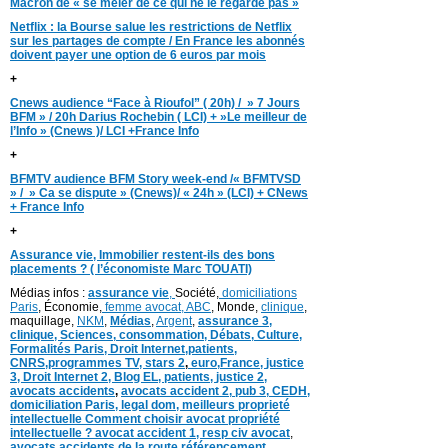
Macron de « se mêler de ce qui ne le regarde pas »
Netflix : la Bourse salue les restrictions de Netflix
sur les partages de compte / En France les abonnés
doivent payer une option de 6 euros par mois
+
Cnews audience “Face à Rioufol” ( 20h) / » 7 Jours
BFM » / 20h Darius Rochebin ( LCI) + »Le meilleur de
l’Info » (Cnews )/ LCI +France Info
+
BFMTV audience BFM Story week-end /« BFMTVSD
» / » Ca se dispute » (Cnews)/ « 24h » (LCI) + CNews
+ France Info
+
Assurance vie, Immobilier restent-ils des bons
placements ? ( l’économiste Marc TOUATI)
Médias infos :
assurance vie
,
Société,
domiciliations
Paris
, Économie,
femme avocat,
ABC
, Monde,
clinique
,
maquillage,
NKM
,
Médias
,
Argent
,
assurance 3,
clinique
, Sciences,
consommation
,
D
ébats
,
Culture,
Formalités Paris,
Droit Internet,
patients
,
CNRS,programmes TV,
stars 2
,
euro,
France
,
justice
3
,
Droit Internet 2
,
Blog EL
, patients,
justice 2
,
avocats accidents
,
avocats accident 2,
pub 3,
CEDH
,
domiciliation Paris,
legal dom,
meilleurs proprieté
intellectuelle
Comment choisir avocat propriété
intellectuelle ?
avocat accident 1
,
resp civ avocat
,
avocats accidents de la route,
référencement,