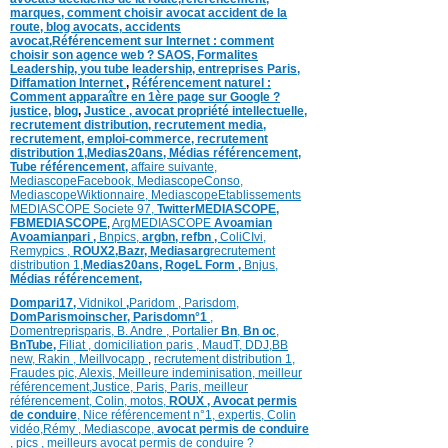
marques
,
comment choisir avocat accident de la
route
,
blog
avocats
,
accidents
avocat
,
Référencement sur Internet : comment
choisir son agence web ?
SAOS
,
Formalites
Leadership,
you tube leadership,
entreprises Paris
,
Diffamation Internet
,
Référencement naturel :
Comment apparaître en 1ère page sur Google ?
justice
,
blog
,
Justice
,
avocat propriété intellectuelle,
recrutement distribution,
recrutement media,
recrutement,
emploi-commerce,
recrutement
distribution
1,
Medias20ans,
Médias
référencement,
Tube référencement,
affaire suivante,
MediascopeFacebook,
MediascopeConso,
MediascopeWiktionnaire,
MediascopeEtablissements
MEDIASCOPE Societe 97,
TwitterMEDIASCOPE,
FBMEDIASCOPE
,
ArgMEDIASCOPE
Avoamian
Avoamianpari ,
Bnpics,
argbn,
refbn ,
ColiCIvi,
Remypics ,
ROUX2,
Bazr,
Medias
arg
recrutement
distribution
1,
Medias20ans,
RogeL
Form ,
Bnjus,
Médias
référencement,
Dompari17,
Vidnikol
,
Paridom ,
Parisdom,
DomParismoinscher,
Parisdomn°1
,
Domentreprisparis,
B. Andre ,
Portalier
Bn
,
Bn oc
,
BnTube,
Filiat
,
domiciliation paris
,
MaudT
,
DDJ,
BB
n
ew,
Rakin ,
Meillvocapp
,
recrutement distribution
1,
Fraudes pic,
Alexis
,
Meilleure inde
minisation
,
meilleur
référencement
,
Justice
,
Paris,
Paris,
meilleur
référencement,
Colin
,
motos,
ROUX
, Avocat permis
de conduire
,
Nice référencement n°1,
expertis,
Colin
vidéo,
Rémy
,
Mediascope,
avocat permis de conduire
,
pics
,
meilleurs avocat permis de conduire ?