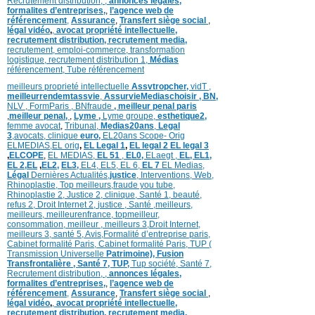
Recrutement distribution,
,
annonces légales,
formalites d’entreprises,
,
l’agence web de
référencement
,
Assurance
,
Transfert siège social
,
légal vidéo
,
,
avocat propriété intellectuelle,
recrutement distribution,
recrutement media,
recrutement,
emploi-commerce,
transformation
logistique,
recrutement distribution
1,
Médias
référencement,
Tube référencement
meilleurs proprieté intellectuelle
Assvtropcher,
vidT ,
meilleurrendemtassvie
,
AssurvieMediaschoisir ,
BN,
NLV ,
FormParis ,
BNfraude
,
meilleur penal paris
,
meilleur penal,
,
Lyme ,
Lyme groupe,
esthetique2,
femme avocat
,
Tribunal,
Medias20ans
,
Legal
3
,
avocats, clinique
euro,
EL20ans Scope- Orig
ELMEDIAS,
EL orig
,
EL Legal 1
,
EL legal 2
EL legal 3
,
ELCOPE
,
EL MEDIAS,
EL 51
,
EL0,
ELaegt ,
EL,
EL1,
EL 2,
EL
,
EL2,
EL3,
EL4,
EL5,
EL 6,
EL 7
EL Medias,
Légal
Dernières
Actualités,
justice
,
Interventions, Web,
Rhinoplastie
,
Top meilleurs
,
fraude you tube
,
Rhinoplastie 2
,
Justice 2
,
clinique
,
Santé 1
, beauté,
refus 2
,
Droit Internet 2
,
justice
, Santé ,
meilleurs
,
meilleurs
,
meilleurenfrance,
topmeilleur,
consommation
, meilleur ,
meilleurs 3,
Droit Internet
,
meilleurs 3,
santé 5,
Avis
,
Formalité d’entreprise paris,
Cabinet formalité Paris,
Cabinet formalité Paris,
TUP (
Transmission Universelle
Patrimoine),
Fusion
Transfrontalière ,
Santé 7, TUP,
Tup société,
Santé 7,
Recrutement distribution,
,
annonces légales,
formalites d’entreprises,
,
l’agence web de
référencement
,
Assurance
,
Transfert siège social
,
légal vidéo
,
,
avocat propriété intellectuelle,
recrutement distribution,
recrutement media,