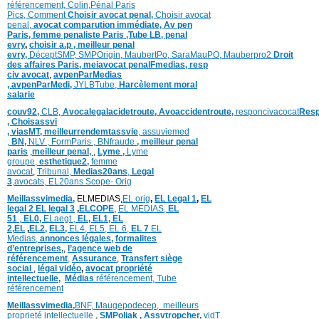
référencement,
Colin
,
Pénal Paris
Pics,
Comment
Choisir avocat penal,
Choisir avocat
penal,
avocat comparution immédiate,
Av pen
Paris,
femme penaliste Paris
,Tube LB,
penal
evry
,
choisir a.p ,
meilleur penal
evry,
DéceptSMP,
SMP
Origin,
MaubertPo,
SaraMauPO,
Mauberpro2
Droit
des affaires Paris,
meiavocat penalFmedias,
resp
civ avocat
,
avpenParMedias
,
avpenParMedi,
JYLBTube,
Harcèlement moral
salarie
couv92,
CLB,
Avocalegalacidetroute,
Avoaccidentroute,
responcivacocat
Resp
,
Choisassvi
,
viasMT,
meilleurrendemtassvie
,
assuviemed
,
BN,
NLV ,
FormParis ,
BNfraude
,
meilleur penal
paris
,
meilleur penal,
,
Lyme ,
Lyme
groupe,
esthetique2,
femme
avocat
,
Tribunal,
Medias20ans
,
Legal
3
,
avocats,
EL20ans Scope- Orig
Meillassvimedia,
ELMEDIAS,
EL orig
,
EL Legal 1
,
EL
legal 2
EL legal 3
,
ELCOPE
,
EL MEDIAS,
EL
51
,
EL0,
ELaegt ,
EL,
EL1,
EL
2,
EL
,
EL2,
EL3,
EL4,
EL5,
EL 6,
EL 7
EL
Medias,
annonces légales,
formalites
d’entreprises,
,
l’agence web de
référencement
,
Assurance
,
Transfert siège
social
,
légal vidéo
,
avocat propriété
intellectuelle
,
Médias
référencement,
Tube
référencement
Meillassvimedia,
BNF,
Maugepodecep,
meilleurs
proprieté intellectuelle
,
SMPoliak ,
Assvtropcher,
vidT