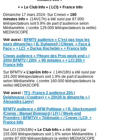
+ « Le Club Info » ( LCI) + France info
Dimanche 17 mars 2024- Sur Cnews «
180
minutes info »
(14h/17h) a été suivi par 87.000
téléspectateurs soit 0.9% de part d’audience selon
Médiamétrie. ( contre 129.000 téléspectateurs la veille)
MEDIASCOPE
Voir aussi :
BFMTV audience « C’est pas tous les
jours dimanche» ( B. Duhamel) / CNews » Face à
Face » + LCI « Darius Rochebin » + France Info
Cnews audience « l’Heure des Pros week-end » (
20h)/ BFMTV ( 20h) » 90 minutes » + LCI 20h +
France Info
Sur BFMTV
« L’aprèm Info «
( 14h/18h) a été suivi par
181.000 téléspectateurs soit 1.9% de part d’audience
selon Médiamétrie. ( contre 160.000 téléspectateurs la
veille) MEDIASCOPE
Voir aussi :
TF1- France 2 audience 20h (
Delahousse / Coudray) + « 20h30 le dimanche » (
Alexandra Lamy)
BFMTV audience « BFM Politique » ( R. Glucksmann)
/Cnews : Manuel Bompard ( LFI ) / Week-end
Première ( BFMTV)/ « Télématin » / Cnews / LCI) +
France Info
Sur LCI (15h/18h)
« Le Club Info »
a été suivi par
155.000 téléspectateurs soit 1.6% selon Médiamétrie. (
contre 87.000 téléspectateurs la veille) MEDIASCOPE