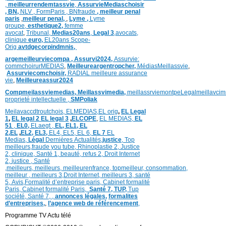
,
meilleurrendemtassvie
,
AssurvieMediaschoisir
,
BN,
NLV ,
FormParis ,
BNfraude
,
meilleur penal
paris
,
meilleur penal,
,
Lyme ,
Lyme
groupe,
esthetique2,
femme
avocat
,
Tribunal,
Medias20ans
,
Legal 3
,
avocats,
clinique
euro,
EL20ans Scope-
Orig
avtdgecorpindmnis,
argemeilleurviecompa ,
Assurvi2024,
Assurvie:
commchoirurMEDIAS
,
Meilleureargentropcher,
Médias
Meillassvie
,
Assurviecomchoisir,
RADIAL meilleure assurance
vie
,
Meilleureassur2024
Compmeilassviemedias,
Meillassvimedia,
meillassrviemontpe
Legalmeillavci
proprieté intellectuelle
,
SMPoliak
Meilavaccdtroutchois,
ELMEDIAS,
EL orig
,
EL Legal
1
,
EL legal 2
EL legal 3
,
ELCOPE
,
EL MEDIAS,
EL
51
,
EL0,
ELaegt ,
EL,
EL1,
EL
2,
EL
,
EL2,
EL3,
EL4,
EL5,
EL 6,
EL 7
EL
Medias,
Légal
Dernières
Actualités,
justice
,
Top
meilleurs
,
fraude you tube
,
Rhinoplastie 2
,
Justice
2
,
clinique
,
Santé 1
, beauté,
refus 2
,
Droit Internet
2
,
justice
, Santé
,
meilleurs
,
meilleurs
,
meilleurenfrance,
topmeilleur,
consommation
,
meilleur ,
meilleurs 3,
Droit Internet
,
meilleurs 3,
santé
5,
Avis
,
Formalité d’entreprise paris,
Cabinet formalité
Paris,
Cabinet formalité Paris,
Santé 7, TUP,
Tup
société,
Santé 7
,
,
annonces légales,
formalites
d’entreprises,
,
l’agence web de référencement
,
Programme TV Actu télé