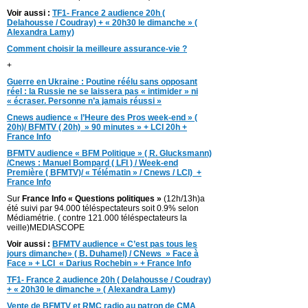
Voir aussi :
TF1- France 2 audience 20h (
Delahousse / Coudray) + « 20h30 le dimanche » (
Alexandra Lamy)
Comment choisir la meilleure assurance-vie ?
+
Guerre en Ukraine : Poutine réélu sans opposant
réel : la Russie ne se laissera pas « intimider » ni
« écraser.
Personne n’a jamais réussi »
Cnews audience « l’Heure des Pros week-end » (
20h)/ BFMTV ( 20h) » 90 minutes » + LCI 20h +
France Info
BFMTV audience « BFM Politique » ( R. Glucksmann)
/Cnews : Manuel Bompard ( LFI ) / Week-end
Première ( BFMTV)/ « Télématin » / Cnews / LCI) +
France Info
Sur
France Info « Questions politiques »
(12h/13h)a
été suivi par 94.000 téléspectateurs soit 0.9% selon
Médiamétrie. ( contre 121.000 téléspectateurs la
veille)MEDIASCOPE
Voir aussi :
BFMTV audience « C’est pas tous les
jours dimanche» ( B. Duhamel) / CNews » Face à
Face » + LCI « Darius Rochebin » + France Info
TF1- France 2 audience 20h ( Delahousse / Coudray)
+ « 20h30 le dimanche » ( Alexandra Lamy)
Vente de BFMTV et RMC radio au patron de CMA