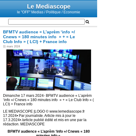
Le Mediascope
le "OFF" Medias / Politique / Economie
BFMTV audience « L’aprèm ‘info »/
Cnews « 180 minutes info » + « Le
Club Info » ( LCI) + France info
11 mars 2024
Dimanche 17 mars 2024- BFMTV audience « L’aprèm
‘info »/ Cnews « 180 minutes info » + « Le Club Info » (
LCI) + France info
LE MEDIASCOPE |LOGO © www.lemediascope.fr
17.2024• Par journaliste. Article mis à jour le
17.3.2024• /article publié édité et mis en une par la
rédaction. MEDIASCOPE
BFMTV audience « L’aprèm ‘info »/ Cnews « 180
minutes info «