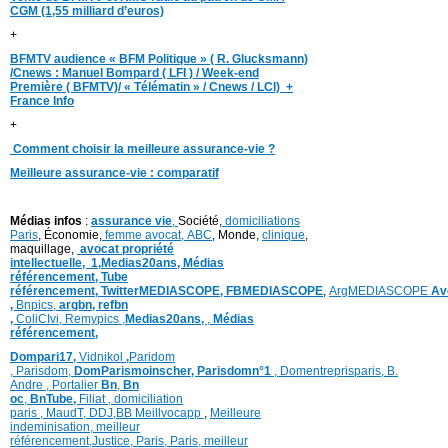
CGM (1,55 milliard d’euros)
+
BFMTV audience « BFM Politique » ( R. Glucksmann)
/Cnews : Manuel Bompard ( LFI ) / Week-end
Première ( BFMTV)/ « Télématin » / Cnews / LCI) +
France Info
+
Comment choisir la meilleure assurance-vie ?
Meilleure assurance-vie : comparatif
Médias infos
:
assurance vie
,
Société,
domiciliations
Paris
, Économie,
femme avocat,
ABC
, Monde,
clinique
,
maquillage,
avocat propriété
intellectuelle,
1,
Medias20ans,
Médias
référencement,
Tube
référencement,
TwitterMEDIASCOPE,
FBMEDIASCOPE
,
ArgMEDIASCOPE
Av
,
Bnpics,
argbn,
refbn
,
ColiCIvi,
Remypics
,
Medias20ans,
,
Médias
référencement,
Dompari17,
Vidnikol
,
Paridom
,
Parisdom,
DomParismoinscher,
Parisdomn°1
,
Domentreprisparis,
B.
Andre ,
Portalier
Bn
,
Bn
oc
,
BnTube,
Filiat
,
domiciliation
paris
,
MaudT
,
DDJ,
BB
Meillvocapp
,
Meilleure
inde
minisation
,
meilleur
référencement
,
Justice
,
Paris,
Paris,
meilleur